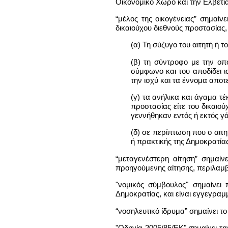
Οικονομικό Χώρο και την Ελβετί
“μέλος της οικογένειας” σημαί
δικαιούχου διεθνούς προστασίας,
(α) Τη σύζυγο του αιτητή ή τ
(β) τη σύντροφο με την οπ
σύμφωνο και του αποδίδει 
την ισχύ και τα έννομα αποτ
(γ) τα ανήλικα και άγαμα τέ
προστασίας είτε του δικαι
γεννήθηκαν εντός ή εκτός γά
(δ) σε περίπτωση που ο αιτη
ή πρακτικής της Δημοκρατίας
“μεταγενέστερη αίτηση” σημαί
προηγούμενης αίτησης, περιλα
"νομικός σύμβουλος" σημαίνει
Δημοκρατίας, και είναι εγγεγρ
“νοσηλευτικό ίδρυμα” σημαίνει τ
"Οδηγία 2005/85/ΕΚ" σημαίνει τη