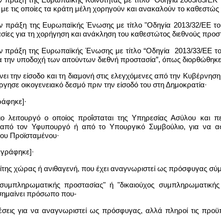
ς με τις οποίες τα κράτη μέλη χορηγούν και ανακαλούν το καθεστώ
ην πράξη της Ευρωπαϊκής Ένωσης με τίτλο "Οδηγία 2013/32/ΕΕ το
ικασίες για τη χορήγηση και ανάκληση του καθεστώτος διεθνούς προ
ην πράξη της Ευρωπαϊκής Ένωσης με τίτλο “Οδηγία 2013/33/ΕΕ το
για την υποδοχή των αιτούντων διεθνή προστασία”, όπως διορθώθηκε
νει την είσοδο και τη διαμονή στις ελεγχόμενες από την Κυβέρνησ
γησε οικογενειακό δεσμό πριν την είσοδό του στη Δημοκρατία∙
ράφηκε]·
ιο λειτουργό ο οποίος προΐσταται της Υπηρεσίας Ασύλου και 
 από τον Υφυπουργό ή από το Υπουργικό Συμβούλιο, για να ασ
του Προϊσταμένου·
αγράφηκε]·
ίτης χώρας ή ανιθαγενή, που έχει αναγνωριστεί ως πρόσφυγας σύ
 συμπληρωματικής προστασίας" ή "δικαιούχος συμπληρωματική
σημαίνει πρόσωπο που-
θέσεις για να αναγνωριστεί ως πρόσφυγας, αλλά πληροί τις πρ