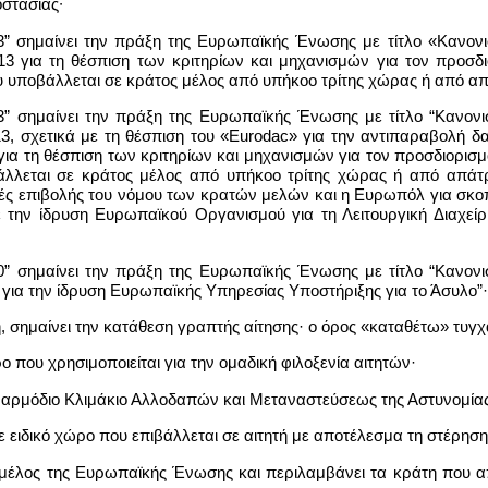
στασίας∙
13” σημαίνει την πράξη της Ευρωπαϊκής Ένωσης με τίτλο «Κανονι
13 για τη θέσπιση των κριτηρίων και μηχανισμών για τον προσδι
υ υποβάλλεται σε κράτος μέλος από υπήκοο τρίτης χώρας ή από απ
13” σημαίνει την πράξη της Ευρωπαϊκής Ένωσης με τίτλο “Κανονι
013, σχετικά με τη θέσπιση του «Eurodac» για την αντιπαραβολή
για τη θέσπιση των κριτηρίων και μηχανισμών για τον προσδιορισμ
λλεται σε κράτος μέλος από υπήκοο τρίτης χώρας ή από απάτρι
ς επιβολής του νόμου των κρατών μελών και η Ευρωπόλ για σκοπο
με την ίδρυση Ευρωπαϊκού Οργανισμού για τη Λειτουργική Διαχ
10” σημαίνει την πράξη της Ευρωπαϊκής Ένωσης με τίτλο “Κανονι
 για την ίδρυση Ευρωπαϊκής Υπηρεσίας Υποστήριξης για το Άσυλο”·
, σημαίνει την κατάθεση γραπτής αίτησης· ο όρος «καταθέτω» τυγχ
ο που χρησιμοποιείται για την ομαδική φιλοξενία αιτητών·
πο αρμόδιο Κλιμάκιο Αλλοδαπών και Μεταναστεύσεως της Αστυνομία
ε ειδικό χώρο που επιβάλλεται σε αιτητή με αποτέλεσμα τη στέρησ
ς μέλος της Ευρωπαϊκής Ένωσης και περιλαμβάνει τα κράτη που