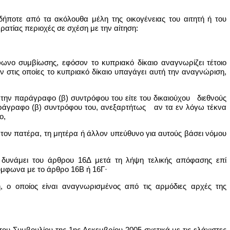
δήποτε από τα ακόλουθα μέλη της οικογένειας του αιτητή ή του
ρατίας περιοχές σε σχέση με την αίτηση:
φωνο συμβίωσης, εφόσον το κυπριακό δίκαιο αναγνωρίζει τέτοιο
στις οποίες το κυπριακό δίκαιο υπαγάγει αυτή την αναγνώριση,
τά την παράγραφο (β) συντρόφου του είτε του δικαιούχου διεθνούς
παράγραφο (β) συντρόφου του, ανεξαρτήτως αν τα εν λόγω τέκνα
ο,
, τον πατέρα, τη μητέρα ή άλλον υπεύθυνο για αυτούς βάσει νόμου
ι δυνάμει του άρθρου 16Δ μετά τη λήψη τελικής απόφασης επί
μφωνα με το άρθρο 16Β ή 16Γ·
, ο οποίος είναι αναγνωρισμένος από τις αρμόδιες αρχές της
ου Συμβουλίου της 1ης Δεκεμβρίου 2005 σχετικά με τις ελάχιστες