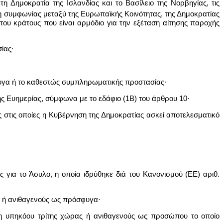
 Δημοκρατία της Ισλανδίας και το Βασίλειο της Νορβηγίας, τις
 συμφωνίας μεταξύ της Ευρωπαϊκής Κοινότητας, της Δημοκρατίας
 του κράτους που είναι αρμόδιο για την εξέταση αίτησης παροχής
ίας∙
φυγα ή το καθεστώς συμπληρωματικής προστασίας·
ς Ευημερίας, σύμφωνα με το εδάφιο (1Β) του άρθρου 10·
ς στις οποίες η Κυβέρνηση της Δημοκρατίας ασκεί αποτελεσματικό
για το Άσυλο, η οποία ιδρύθηκε διά του Κανονισμού (ΕΕ) αριθ.
ς ή ανιθαγενούς ως πρόσφυγα·
η υπηκόου τρίτης χώρας ή ανιθαγενούς ως προσώπου το οποίο