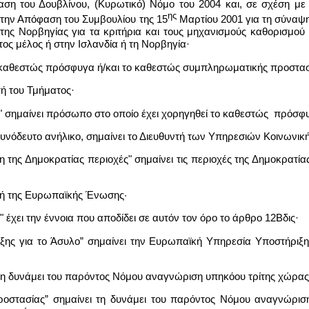
η του Δουβλίνου, (Κυρωτικό) Νόμο του 2004 και, σε σχέση με τη
ης
στην Απόφαση του Συμβουλίου της 15
Μαρτίου 2001 για τη σύναψη
υ της Νορβηγίας για τα κριτήρια και τους μηχανισμούς καθορισμού
ος μέλος ή στην Ισλανδία ή τη Νορβηγία·
ο καθεστώς πρόσφυγα ή/και το καθεστώς συμπληρωματικής προστασ
τή του Τμήματος·
ς" σημαίνει πρόσωπο στο οποίο έχει χορηγηθεί το καθεστώς πρόσ
νόδευτο ανήλικο, σημαίνει το Διευθυντή των Υπηρεσιών Κοινωνική
 της Δημοκρατίας περιοχές" σημαίνει τις περιοχές της Δημοκρατία
πή της Ευρωπαϊκής Ένωσης·
έχει την έννοια που αποδίδει σε αυτόν τον όρο το άρθρο 12Βδις·
ης για το Άσυλο” σημαίνει την Ευρωπαϊκή Υπηρεσία Υποστήριξης 
τη δυνάμει του παρόντος Νόμου αναγνώριση υπηκόου τρίτης χώρα
οστασίας” σημαίνει τη δυνάμει του παρόντος Νόμου αναγνώρισ