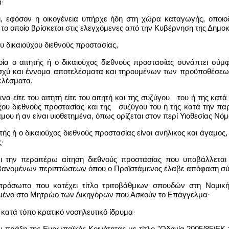
α·
νει, εφόσον η οικογένεια υπήρχε ήδη στη χώρα καταγωγής, οποιο
 το οποίο βρίσκεται στις ελεγχόμενες από την Κυβέρνηση της Δημοκ
ου δικαιούχου διεθνούς προστασίας,
οία ο αιτητής ή ο δικαιούχος διεθνούς προστασίας συνάπτει σύμ
ισχύ και έννομα αποτελέσματα και τηρουμένων των προϋποθέσεων 
ελέσματα,
κνα είτε του αιτητή είτε του αιτητή και της συζύγου του ή της κα
ούχου διεθνούς προστασίας και της συζύγου του ή της κατά την 
μου ή αν είναι υιοθετημένα, όπως ορίζεται στον περί Υιοθεσίας Νόμ
τής ή ο δικαιούχος διεθνούς προστασίας είναι ανήλικος και άγαμος
∙
νει την περαιτέρω αίτηση διεθνούς προστασίας που υποβάλλετα
μβανομένων περιπτώσεων όπου ο Προϊστάμενος έλαβε απόφαση σύ
 πρόσωπο που κατέχει τίτλο τριτοβάθμιων σπουδών στη Νομική
αμμένο στο Μητρώο των Δικηγόρων που Ασκούν το Επάγγελμα·
ο κατά τόπο κρατικό νοσηλευτικό ίδρυμα·
ν πράξη της Ευρωπαϊκής Κοινότητας με τίτλο "Οδηγία 2005/85/ΕΚ τ