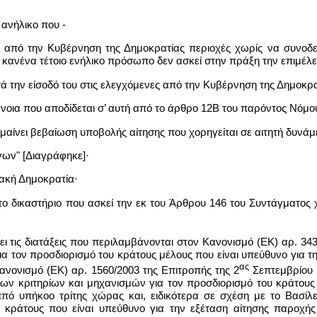
 ανήλικο που -
ες από την Κυβέρνηση της Δημοκρατίας περιοχές χωρίς να συνοδ
 κανένα τέτοιο ενήλικο πρόσωπο δεν ασκεί στην πράξη την επιμέλε
τά την είσοδό του στις ελεγχόμενες από την Κυβέρνηση της Δημοκρα
ννοια που αποδίδεται σ’ αυτή από το άρθρο 12Β του παρόντος Νόμο
αίνει βεβαίωση υποβολής αίτησης που χορηγείται σε αιτητή δυνάμε
ων" [Διαγράφηκε]·
ιακή Δημοκρατία·
ι το δικαστήριο που ασκεί την εκ του Άρθρου 146 του Συντάγματος
νει τις διατάξεις που περιλαμβάνονται στον Κανονισμό (ΕΚ) αρ. 34
ια τον προσδιορισμό του κράτους μέλους που είναι υπεύθυνο για 
ας
ανονισμό (ΕΚ) αρ. 1560/2003 της Επιτροπής της 2
Σεπτεμβρίου 
των κριτηρίων και μηχανισμών για τον προσδιορισμό του κράτους
ό υπήκοο τρίτης χώρας και, ειδικότερα σε σχέση με το Βασίλειο
 κράτους που είναι υπεύθυνο για την εξέταση αίτησης παροχή