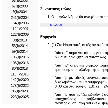
53(I)/2003
67(I)/2003
Συνοπτικός τίτλος
9(I)/2004
1. Ο παρών Νόμος θα αναφέρεται ως
241(I)/2004
154(I)/2005
6(I)/2000
112(I)/2007
122(I)/2009
Ερμηνεία
9(Ι)/2013
2.-(1) Στο Νόμο αυτό, εκτός αν από τ
58(Ι)/2014
59(Ι)/2014
"αίτηση" σημαίνει αίτηση για 
δυνάμενη να ζητηθεί αυτοτελώς·
105(I)/2016
106(I)/2016
"αιτητής" σημαίνει υπήκοο τρίτ
80(I)/2018
ημερομηνία υποβολής της αίτησης
116(I)/2019
“αιτητής με ειδικές ανάγκες υ
142(I)/2020
δικαιωμάτων και να συμμορφώνετ
178(I)/2022
9ΚΘ και στα εδάφια (1Β), (2), (2Α)
86(I)/2023
“αιτητής που χρήζει ειδικών δι
228(I)/2025
υποχρεώσεις που προβλέπονται σ
αναπηρία, σοβαρή ασθένεια, ψυ