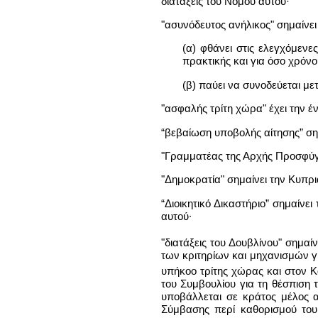
διατάξεις του Νόμου αυτού·
"ασυνόδευτος ανήλικος" σημαίνει
(α) φθάνει στις ελεγχόμεν
πρακτικής και για όσο χρόνο
(β) παύει να συνοδεύεται με
"ασφαλής τρίτη χώρα" έχει την έ
“βεβαίωση υποβολής αίτησης” σημ
"Γραμματέας της Αρχής Προσφύγ
"Δημοκρατία" σημαίνει την Κυπρ
“Διοικητικό Δικαστήριο” σημαίνε
αυτού∙
"διατάξεις του Δουβλίνου" σημαί
των κριτηρίων και μηχανισμών γ
υπήκοο τρίτης χώρας και στον Κ
του Συμβουλίου για τη θέσπιση 
υποβάλλεται σε κράτος μέλος απ
Σύμβασης περί καθορισμού του