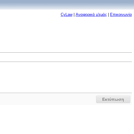
CyLaw
|
Αναφορικά μ'εμάς
|
Επικοινωνία
Εκτύπωση