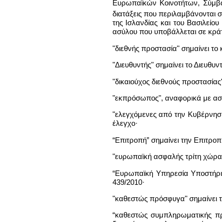
Ευρωπαϊκών Κοινοτήτων, Σύμβασ
διατάξεις που περιλαμβάνονται 
της Ισλανδίας και του Βασιλείο
ασύλου που υποβάλλεται σε κράτ
"διεθνής προστασία" σημαίνει τ
"Διευθυντής" σημαίνει το Διευθυν
"δικαιούχος διεθνούς προστασία
"εκπρόσωπος", αναφορικά με ασυ
"ελεγχόμενες από την Κυβέρνηση
έλεγχο·
“Επιτροπή” σημαίνει την Επιτρο
"ευρωπαϊκή ασφαλής τρίτη χώρα" 
“Ευρωπαϊκή Υπηρεσία Υποστήριξ
439/2010·
"καθεστώς πρόσφυγα" σημαίνει 
“καθεστώς συμπληρωματικής πρ