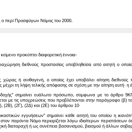
 ο περί Προσφύγων Νόμος του 2000.
ο κείμενο προκύπτει διαφορετική έννοια-
παραχώρηση διεθνούς προστασίας υποβληθείσα από αιτητή ο οποί
ης χώρας ή ανιθαγενή, ο οποίος έχει υποβάλει αίτηση διεθνούς 
 μέχρι τη λήψη τελικής απόφασης σε σχέση με την αίτηση αυτή· η έ
ποδοχής” σημαίνει ευάλωτο πρόσωπο, σύμφωνα με το άρθρο 9ΚΓ, 
αι με τις υποχρεώσεις που προβλέπονται στην παράγραφο (β) του 
, (2Β), (2Γ), (2Δ) και (2Ε) του άρθρου 10·
αδικαστικών εγγυήσεων” σημαίνει κάθε αιτητή του οποίου η ικαν
τον παρόντα Νόμο περιορίζεται λόγω ιδιαίτερων περιστάσεων όπω
χική διαταραχή ή ως συνέπεια βασανισμού, βιασμού ή άλλων σοβα