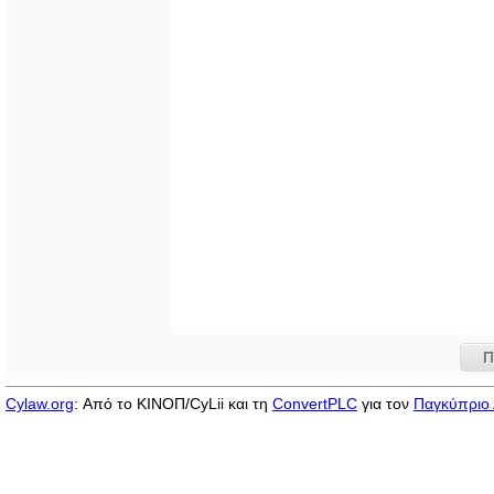
Π
Cylaw.org
: Από το ΚΙΝOΠ/CyLii και τη
ConvertPLC
για τον
Παγκύπριο 