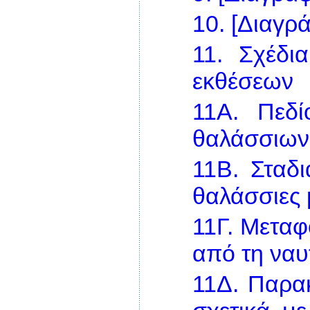
10.
[Διαγρά
11.
Σχέδι
εκθέσεων
11Α.
Πεδί
θαλάσσιων
11Β.
Σταδι
θαλάσσιες
11Γ.
Μεταφ
από τη ναυ
11Δ.
Παρα