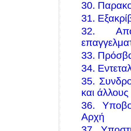
30.
Παρακ
31.
Εξακρί
32.
Απ
επαγγελμα
33.
Πρόσβα
34.
Εντετα
35.
Συνδρ
και άλλους
36.
Υποβο
Αρχή
37.
Υποστ