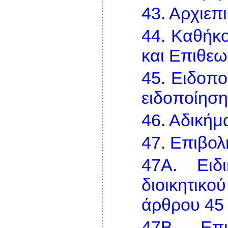
43.
Αρχιεπ
44.
Καθήκο
και Επιθε
45.
Ειδοπο
ειδοποίηση
46.
Αδικήμα
47.
Επιβολ
47Α.
Ειδ
διοικητικο
άρθρου 45
47Β.
Επ