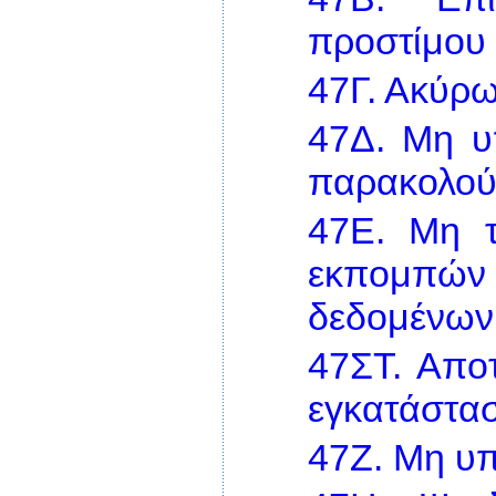
προστίμου
47Γ.
Ακύρω
47Δ.
Μη υ
παρακολο
47Ε.
Μη τ
εκπομπώ
δεδομένων
47ΣΤ.
Απο
εγκατάστα
47Ζ.
Μη υπ