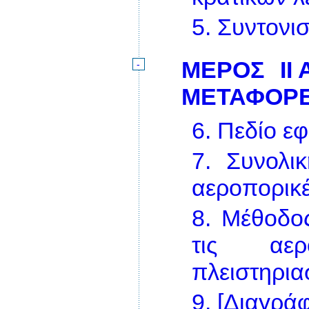
5.
Συντονι
ΜΕΡΟΣ ΙΙ
-
ΜΕΤΑΦΟΡ
6.
Πεδίο ε
7.
Συνολι
αεροπορικ
8.
Μέθοδος
τις αερ
πλειστηρι
9.
[Διαγράφ