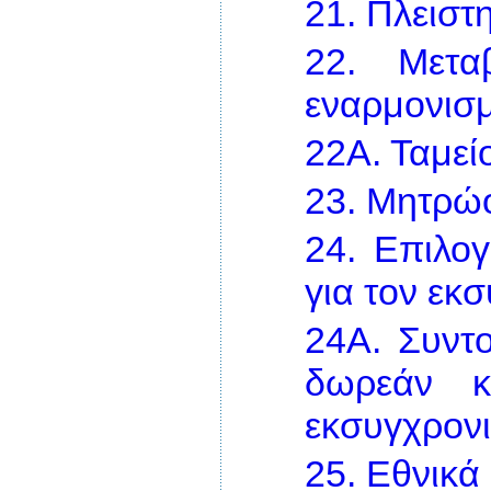
21.
Πλειστ
22.
Μετα
εναρμονισ
22Α.
Ταμεί
23.
Μητρώ
24.
Επιλογ
για τον εκ
24Α.
Συντο
δωρεάν κ
εκσυγχρονι
25.
Εθνικά