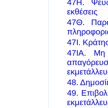
47Η.
Ψευδ
εκθέσεις
47Θ.
Παρ
πληροφορ
47Ι.
Κράτη
47ΙΑ.
Μη
απαγόρευ
εκμετάλλε
48.
Δημοσί
49.
Επιβολ
εκμετάλ