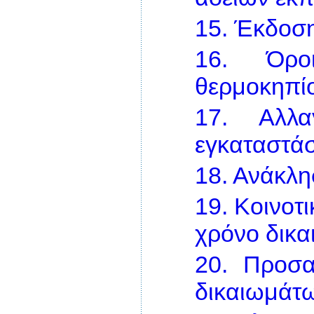
15.
Έκδοση
16.
Όρο
θερμοκηπί
17.
Αλλ
εγκαταστάσ
18.
Ανάκλη
19.
Κοινοτ
χρόνο δικ
20.
Προσα
δικαιωμάτ