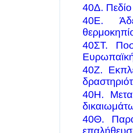
40Δ.
Πεδίο
40Ε.
Άδ
θερμοκηπί
40ΣΤ.
Ποσ
Ευρωπαϊκ
40Ζ.
Εκπλ
δραστηριότ
40Η.
Μετα
δικαιωμάτ
40Θ.
Παρ
επαλήθευσ