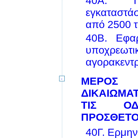
40Α.
εγκαταστά
από 2500 
40Β.
Εφα
υποχρεωτ
αγορακεντ
ΜΕΡΟΣ 
-
ΔΙΚΑΙΩΜΑΤ
ΤΙΣ ΟΔ
ΠΡΟΣΘΕΤΟ
40Γ.
Ερμην