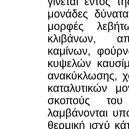
γίνεται εντός τ
μονάδες δύνατα
μορφές λεβήτ
κλιβάνων, απ
καμίνων, φούρν
κυψελών καυσί
ανακύκλωσης, χ
καταλυτικών μ
σκοπούς του
λαμβάνονται υπ
θερμική ισχύ κ