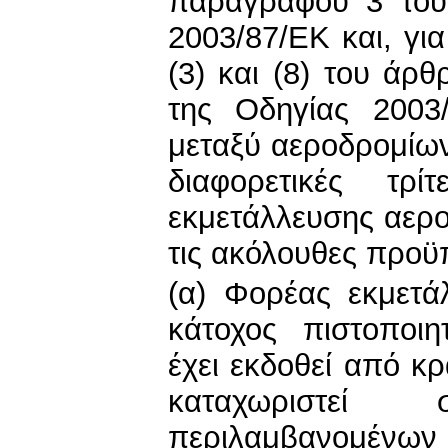
παραγράφου 3 του
2003/87/ΕΚ και, γι
(3) και (8) του άρ
της Οδηγίας 2003
μεταξύ αεροδρομίων
διαφορετικές τρ
εκμετάλλευσης αερ
τις ακόλουθες προϋ
(α) Φορέας εκμετά
κάτοχος πιστοποι
έχει εκδοθεί από κρ
καταχωριστεί
περιλαμβανομένων