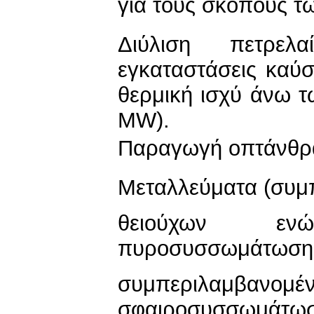
για τους σκοπούς τ
Διύλιση πετρελ
εγκαταστάσεις καύσ
θερμική ισχύ άνω τ
MW).
Παραγωγή οπτάνθρ
Μεταλλεύματα (συμ
θειούχων ε
πυροσυσσωμάτωση
συμπεριλα
σφαιροσυσσωμάτω