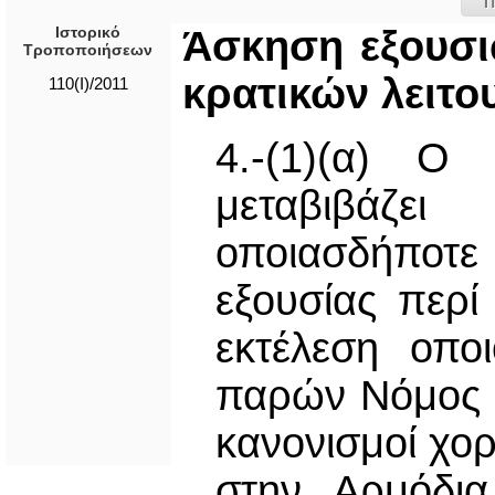
Π
Ιστορικό
Άσκηση εξουσι
Τροποποιήσεων
κρατικών λειτ
110(I)/2011
4.-(1)(α) Ο
μεταβιβάζ
οποιασδήποτε
εξουσίας περί
εκτέλεση οπο
παρών Νόμος ή
κανονισμοί χορ
στην Αρμόδια