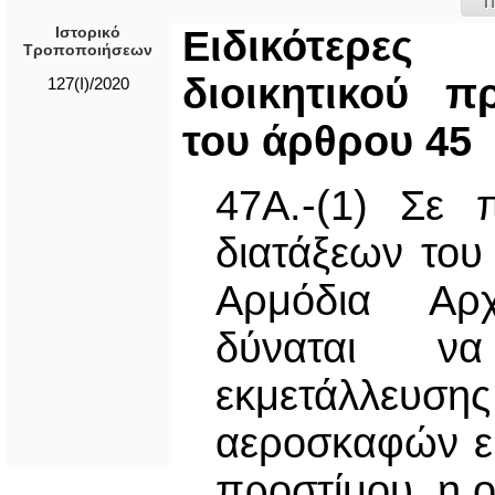
Π
Ιστορικό
Ειδικότερες
Τροποποιήσεων
διοικητικού π
127(I)/2020
του άρθρου 45
47Α.-(1) Σε 
διατάξεων του
Αρμόδια Αρχ
δύναται ν
εκμετάλλευσ
αεροσκαφών ει
προστίμου, η ο