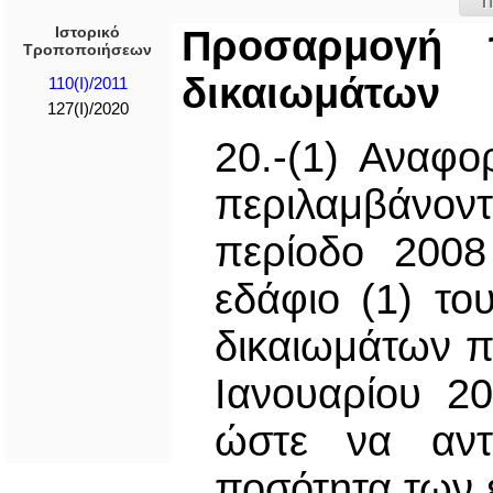
Π
Ιστορικό
Προσαρμογή τ
Τροποποιήσεων
δικαιωμάτων
110(I)/2011
127(I)/2020
20.-(1) Αναφο
περιλαμβάνον
περίοδο 200
εδάφιο (1) τ
δικαιωμάτων π
Ιανουαρίου 2
ώστε να αντι
ποσότητα των