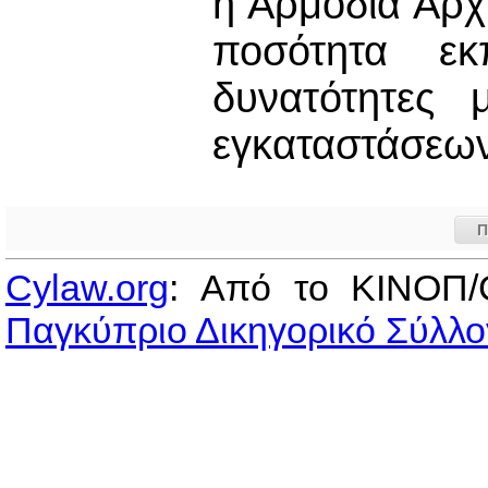
η Αρμόδια Αρχ
ποσότητα ε
δυνατότητες
εγκαταστάσεων
Π
Cylaw.org
: Από το ΚΙΝOΠ/
Παγκύπριο Δικηγορικό Σύλλο