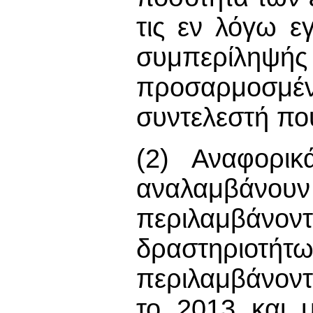
τις εν λόγω ε
συμπερίληψή
προσαρμοσμ
συντελεστή πο
(2) Αναφορικ
αναλαμβάνουν
περιλαμβάν
δραστηριοτήτ
περιλαμβάνον
το 2013 και μ