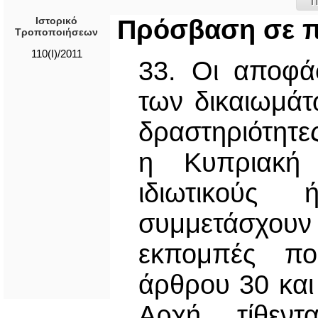
Π
Ιστορικό
Πρόσβαση σε 
Τροποποιήσεων
110(I)/2011
33. Οι αποφά
των δικαιωμάτ
δραστηριότητες
η Κυπριακή 
ιδιωτικούς
συμμετάσχου
εκπομπές πο
άρθρου 30 και
Αρχή, τίθεντ