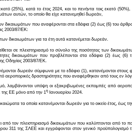
ις εκατό (25%), κατά το έτος 2024, και το πενήντα τοις εκατό (50%)
μάτων αυτών, το οποίο θα είχε κατανεμηθεί δωρεάν,
 δικαιωμάτων που αναφέρονται στα εδάφια (2) έως (6) του άρθρ
ας 2003/87/ΕΚ:
ο των δικαιωμάτων για τα έτη αυτά κατανέμεται δωρεάν.
τίθεται σε πλειστηριασμό το σύνολο της ποσότητας των δικαιωμάτ
ότητες δικαιωμάτων που προβλέπονται στα εδάφια (2) έως (6) 
ης Οδηγίας 2003/87/ΕΚ.
ανέμονται δωρεάν σύμφωνα με το εδάφιο (1), κατανέμονται στους 
πό αεροπορικές δραστηριότητες που αναφέρθηκαν από τους εν λόγω
μό, λαμβάνονται υπόψη οι εξακριβωμένες εκπομπές από αεροπο
η
 της ΕΕ μόνο από την 1
Ιανουαρίου 2024.
ικαιώματα τα οποία κατανέμονται δωρεάν για το οικείο έτος, έως τη
αι από τον πλειστηριασμό δικαιωμάτων που καλύπτονται από το πα
θρου 311 της ΣΛΕΕ και εγγράφονται στον γενικό προϋπολογισμό 