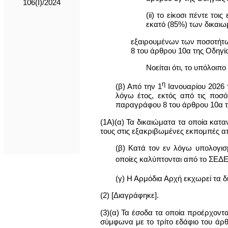
106(I)/2024
(ii) το είκοσι πέντε το
εκατό (85%) των δικαιω
εξαιρουμένων των ποσοτήτων
8 του άρθρου 10α της Οδηγί
Νοείται ότι, το υπόλοιπ
η
(β) Από την 1
Ιανουαρίου 2026 
λόγω έτος, εκτός από τις ποσ
παραγράφου 8 του άρθρου 10α τ
(1Α)(α) Τα δικαιώματα τα οποία κατ
τους στις εξακριβωμένες εκπομπές α
(β) Κατά τον εν λόγω υπολογισ
οποίες καλύπτονται από το ΣΕΔΕ
(γ) Η Αρμόδια Αρχή εκχωρεί τα δ
(2) [Διαγράφηκε].
(3)(α) Τα έσοδα τα οποία προέρχοντ
σύμφωνα με το τρίτο εδάφιο του άρ