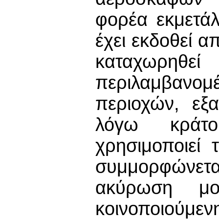
φορέα εκμετά
έχει εκδοθεί α
καταχωρηθ
περιλαμβανομ
περιοχών, εξ
λόγω κράτο
χρησιμοποιεί 
συμμορφώνετα
ακύρωση μ
κοινοποιούμ