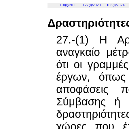
110(I)/2011
127(I)/2020
106(I)/2024
Δραστηριότητε
27.-(1) Η Α
αναγκαίο μέτρ
ότι οι γραμμέ
έργων, όπως 
αποφάσεις π
Σύμβασης ή τ
δραστηριότητ
χώρες που έ