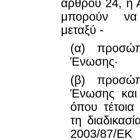
άρθρου 24, η 
μπορούν να 
μεταξύ -
(α) προσώ
Ένωσης·
(β) προσώ
Ένωσης και
όπου τέτοια
τη διαδικασ
2003/87/ΕΚ 