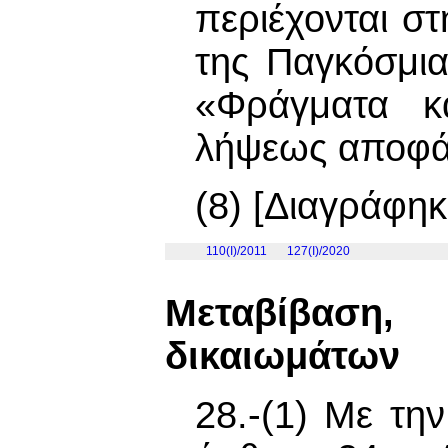
περιέχονται σ
της Παγκόσμι
«Φράγματα κ
λήψεως αποφά
(8) [Διαγράφηκ
110(I)/2011
127(I)/2020
Μεταβίβαση,
δικαιωμάτων
28.-(1) Με τη