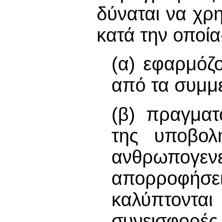
δύναται να χρ
κατά την οποία
(α) εφαρμόζο
από τα συμμ
(β) πραγματ
της υποβολ
ανθρωπογενε
απορροφήσ
καλύπτονται
συνεισφορέ