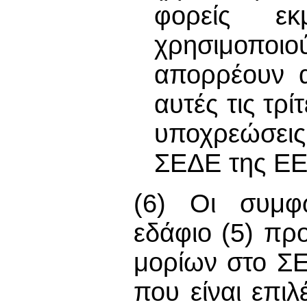
φορείς εκ
χρησιμοπο
απορρέουν α
αυτές τις τρ
υποχρεώσεις
ΣΕΔΕ της ΕΕ
(6) Οι συμφ
εδάφιο (5) πρ
μορίων στο Σ
που είναι επι