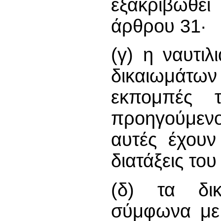
εξακριβωθεί
άρθρου 31·
(γ) η ναυτιλ
δικαιωμάτων 
εκπομπές 
προηγούμενο
αυτές έχουν
διατάξεις το
(δ) τα δικ
σύμφωνα με 