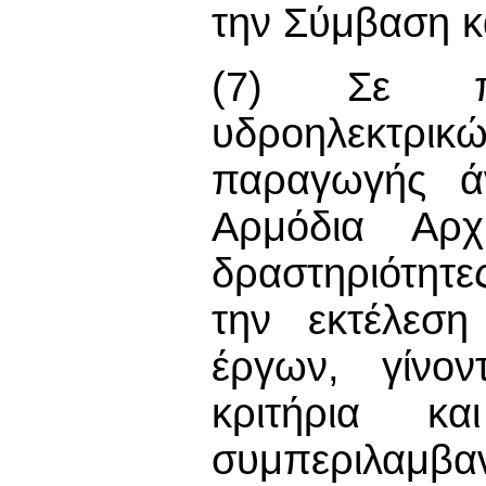
την Σύμβαση κ
(7) Σε περ
υδροηλεκτρι
παραγωγής ά
Αρμόδια Αρχ
δραστηριότητε
την εκτέλεση
έργων, γίνον
κριτήρια κα
συμπεριλαμ