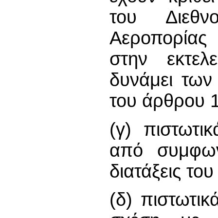
του Διεθν
Αεροπορίας 
στην εκτελ
δυνάμει των
του άρθρου 1
(γ) πιστωτι
από συμφων
διατάξεις του
(δ) πιστωτικ