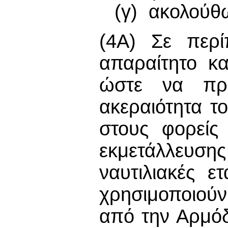
(γ) ακολούθ
(4Α) Σε περί
απαραίτητο κα
ώστε να προσ
ακεραιότητα τ
στους φορείς
εκμετάλλευ
ναυτιλιακές 
χρησιμοποιού
από την Αρμόδ