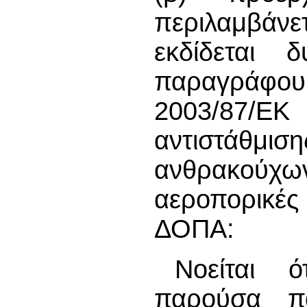
περιλαμβάνετ
εκδίδεται 
παραγράφου 
2003/87/ΕΚ
αντιστάθ
ανθρακούχων
αεροπορικέ
ΔΟΠΑ:
Νοείται 
παρούσα π