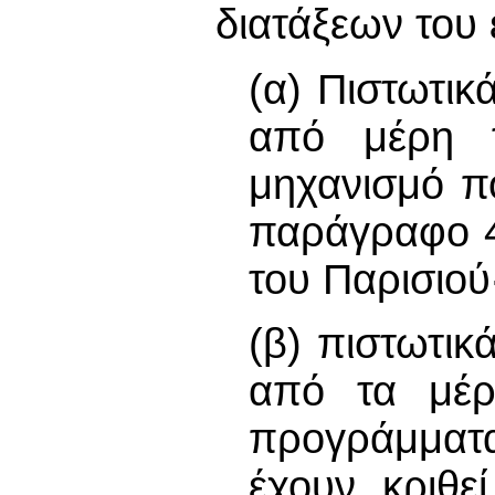
διατάξεων του 
(α) Πιστωτικ
από μέρη τ
μηχανισμό π
παράγραφο 4
του Παρισιού
(β) πιστωτικ
από τα μέρ
προγράμματα
έχουν κριθε