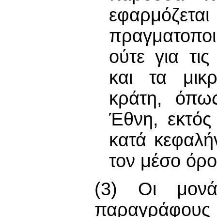
εφαρμόζετ
πραγματοποι
ούτε για τι
και τα μικ
κράτη, όπω
Έθνη, εκτός
κατά κεφαλή
τον μέσο όρ
(3) Οι μονά
παραγράφους (α