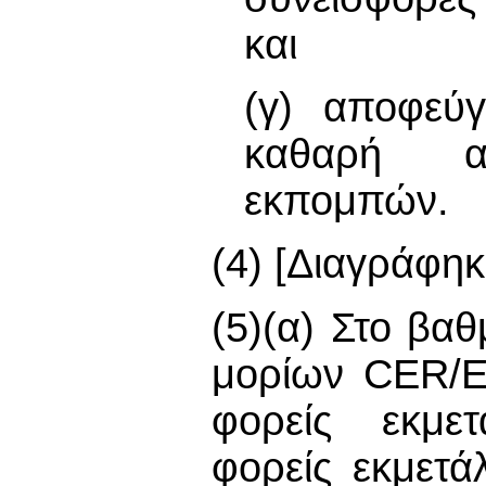
και
(γ) αποφεύγ
καθαρή α
εκπομπών.
(4) [Διαγράφηκ
(5)(α) Στο βα
μορίων CER/E
φορείς εκμε
φορείς εκμετ