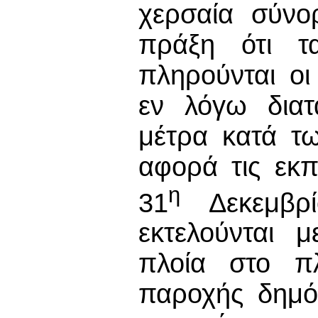
χερσαία σύνο
πράξη ότι τ
πληρούνται οι
εν λόγω διατ
μέτρα κατά τω
αφορά τις εκ
η
31
Δεκεμβρ
εκτελούνται 
πλοία στο πλ
παροχής δημό