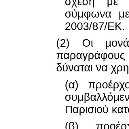
σχέση με 
σύμφωνα με
2003/87/ΕΚ.
(2) Οι μονά
παραγράφους 
δύναται να χρη
(α) προέρχ
συμβαλλόμε
Παρισιού κατ
(β) προέ