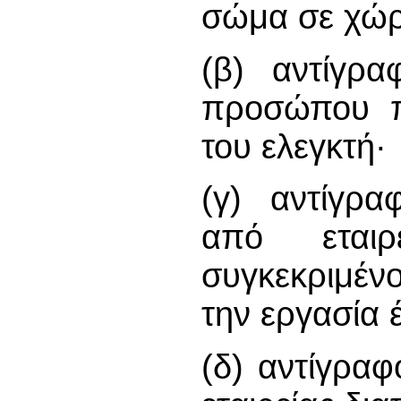
σώμα σε χώρ
(β) αντίγρα
προσώπου π
του ελεγκτή·
(γ) αντίγρα
από εταιρ
συγκεκριμέν
την εργασία 
(δ) αντίγραφ