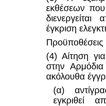
εκθέσεων που
διενεργείται
έγκριση ελεγκ
Προϋποθέσεις 
(4) Αίτηση γι
στην Αρμόδια
ακόλουθα έγγ
(α) αντίγρα
εγκριθεί α