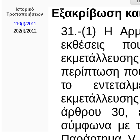
Π
Ιστορικό
Εξακρίβωση κα
Τροποποιήσεων
110(I)/2011
31.-(1) Η Αρμ
202(I)/2012
εκθέσεις π
εκμετάλλευσ
περίπτωση που
το εντεταλ
εκμετάλλευσ
άρθρου 30, έ
σύμφωνα με τα
Παράρτημα V κ