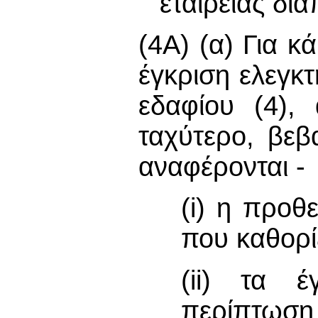
εταιρείας δια
(4Α) (α) Για κ
έγκριση ελεγκτ
εδαφίου (4), 
ταχύτερο, βε
αναφέρονται -
(i) η προθ
που καθορίζ
(ii) τα 
περίπτωση