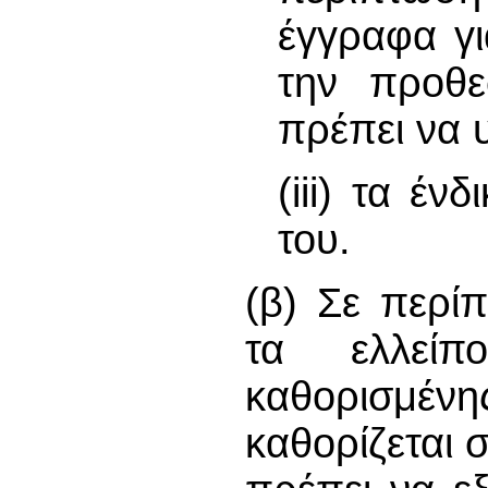
έγγραφα γι
την προθε
πρέπει να 
(iii) τα έ
του.
(β) Σε περί
τα ελλείπ
καθορισμένη
καθορίζεται σ