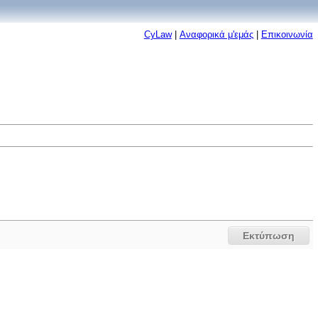
CyLaw
|
Αναφορικά μ'εμάς
|
Επικοινωνία
Εκτύπωση