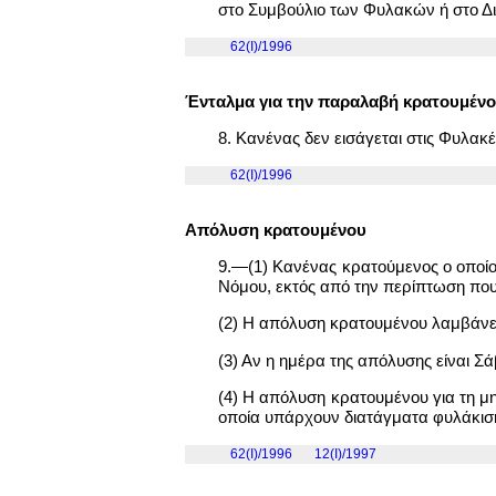
στο Συμβούλιο των Φυλακών ή στο Δι
62(I)/1996
Ένταλμα για την παραλαβή κρατουμέν
8. Κανένας δεν εισάγεται στις Φυλακ
62(I)/1996
Απόλυση κρατουμένου
9.—(1) Κανένας κρατούμενος ο οποίος
Νόμου, εκτός από την περίπτωση που
(2) Η απόλυση κρατουμένου λαμβάνει
(3) Αν η ημέρα της απόλυσης είναι Σ
(4) Η απόλυση κρατουμένου για τη μ
οποία υπάρχουν διατάγματα φυλάκισή
62(I)/1996
12(Ι)/1997