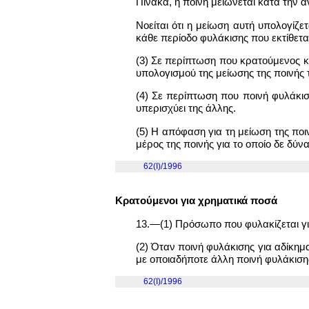
Πίνακα, η ποινή μειώνεται κατά την α
Νοείται ότι η μείωση αυτή υπολογίζ
κάθε περίοδο φυλάκισης που εκτίθεται
(3) Σε περίπτωση που κρατούμενος κα
υπολογισμού της μείωσης της ποινής 
(4) Σε περίπτωση που ποινή φυλάκισ
υπερισχύει της άλλης.
(5) Η απόφαση για τη μείωση της ποι
μέρος της ποινής για το οποίο δε δύν
62(I)/1996
Κρατούμενοι για χρηματικά ποσά
13.—(1) Πρόσωπο που φυλακίζεται γι
(2) Όταν ποινή φυλάκισης για αδίκημ
με οποιαδήποτε άλλη ποινή φυλάκισης
62(I)/1996