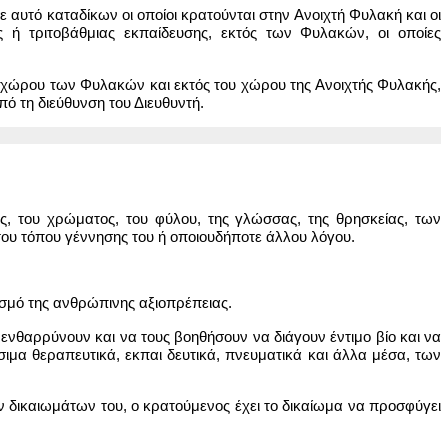
αυτό καταδίκων οι οποίοι κρατούνται στην Ανοιχτή Φυλακή και οι
 ή τριτοβάθμιας εκπαίδευσης, εκτός των Φυλακών, οι οποίες
 χώρου των Φυλακών και εκτός του χώρου της Ανοιχτής Φυλακής,
ό τη διεύθυνση του Διευθυντή.
ς, του χρώματος, του φύλου, της γλώσσας, της θρησκείας, των
 του τόπου γέννησης του ή οποιουδήποτε άλλου λόγου.
σμό της ανθρώπινης αξιοπρέπειας.
ενθαρρύνουν και να τους βοηθήσουν να διάγουν έντιμο βίο και να
σιμα θεραπευτικά, εκπαι δευτικά, πνευματικά και άλλα μέσα, των
δικαιωμάτων του, ο κρατούμενος έχει το δικαίωμα να προσφύγει