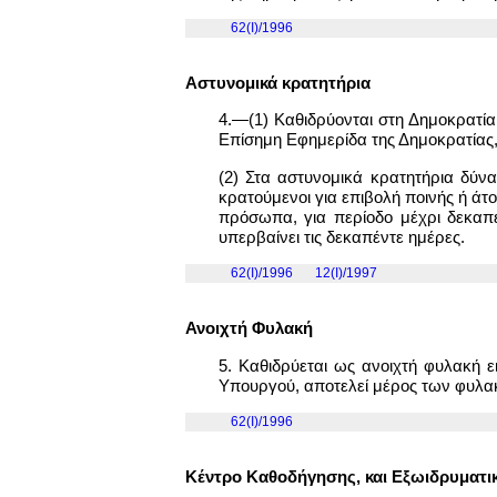
62(I)/1996
Αστυνομικά κρατητήρια
4.—(1) Καθιδρύονται στη Δημοκρατία
Επίσημη Εφημερίδα της Δημοκρατίας,
(2) Στα αστυνομικά κρατητήρια δύνα
κρατούμενοι για επιβολή ποινής ή άτ
πρόσωπα, για περίοδο μέχρι δεκαπέ
υπερβαίνει τις δεκαπέντε ημέρες.
62(I)/1996
12(Ι)/1997
Ανοιχτή Φυλακή
5. Καθιδρύεται ως ανοιχτή φυλακή 
Υπουργού, αποτελεί μέρος των φυλακώ
62(I)/1996
Κέντρο Καθοδήγησης, και Εξωιδρυματ