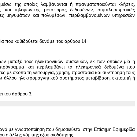
 μέσω της οποίας λαμβάνονται ή πραγματοποιούνται κλήσεις,
ης και τηλεφωνικής μεταφοράς δεδομένων, συμπληρωματικές
σίες μηνυμάτων και πολυμέσων, περιλαμβανομένων υπηρεσιών
α που καθιδρύεται δυνάμει του άρθρου 14·
κών μεταξύ τους ηλεκτρονικών συσκευών, εκ των οποίων μία ή
πρόγραμμα και περιλαμβάνει τα ηλεκτρονικά δεδομένα που
ές με σκοπό τη λειτουργία, χρήση, προστασία και συντήρησή τους
έσω άλλου ηλεκτρομαγνητικού συστήματος μεταβίβαση, εκπομπή ή
ει του άρθρου 3.
ουργό με γνωστοποίηση που δημοσιεύεται στην Επίσημη Εφημερίδα
υ ή άλλης νόμιμης εξου σιοδότησης.