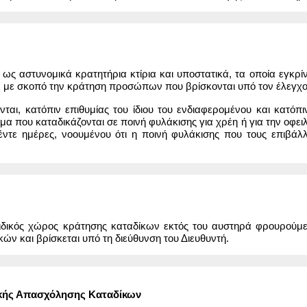
 ως αστυνομικά κρατητήρια κτίρια και υποστατικά, τα οποία εγκρ
 με σκοπό την κράτηση προσώπων που βρίσκονται υπό τον έλεγχο, 
νται, κατόπιν επιθυμίας του ίδιου του ενδιαφερομένου και κατόπ
ομα που καταδικάζονται σε ποινή φυλάκισης για χρέη ή για την οφ
ντε ημέρες, νοουμένου ότι η ποινή φυλάκισης που τους επιβάλλ
ειδικός χώρος κράτησης καταδίκων εκτός του αυστηρά φρουρού
ν και βρίσκεται υπό τη διεύθυνση του Διευθυντή.
ικής Απασχόλησης Καταδίκων