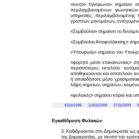
«κινητό τηλέφωνο» σημαίνει σ
περιλαμβανομένων φωνητικών 
υπηρεσίες, περιλαμβανομένης
γραπτών μηνυμάτων, ενισχυμέν
«Συμβούλιο» σημαίνει το δυνάμε
«Συμβούλιο Αποφυλάκισης» σημαί
«Υπουργός» σημαίνει τον Υπουργ
«φορητό μέσο επικοινωνίας» σ
περισσότερες εκτελούν αυτό
αποθηκεύονται και αποτελούν αντ
ή οποιοδήποτε μέσο χρησιμοποι
λήψη σημείων, σημάτων, κειμέν
«φυλακές» σημαίνει κτίρια και υ
62(I)/1996
116(Ι)/2008
37(Ι)/2009
6
Εγκαθίδρυση Φυλακών
3. Καθιδρύονται στη Δημοκρατία ως 
της Δημοκρατίας, με σκοπό την κράτ