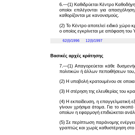
6.—(1) Καθιδρύεται Κέντρο Καθοδήγησ
οποίοι επιλέγονται για απασχόλησ
καθορίζονται με κανονισμούς.
(2) Το Κέντρο αποτελεί ειδικό χώρο
ο οποίος εγκρίνεται με απόφαση του 
62(I)/1996
12(Ι)/1997
Βασικές αρχές κράτησης
7.—(1) Απαγορεύεται κάθε δυσμενής
πολιτικών ή άλλων πεποιθήσεων του, 
(2) Η υποβολή κρατουμένου σε οποια
(3) Η στέρηση της ελευθερίας του κ
(4) Η εκπαίδευση, η επαγγελματική ε
γίνουν χρήσιμα άτομα. Για το σκοπό 
οποίων η εφαρμογή επιδιώκεται ανάλ
(5) Σε περίπτωση παράνομης ενέργει
γραπτώς και χωρίς καθυστέρηση στο 