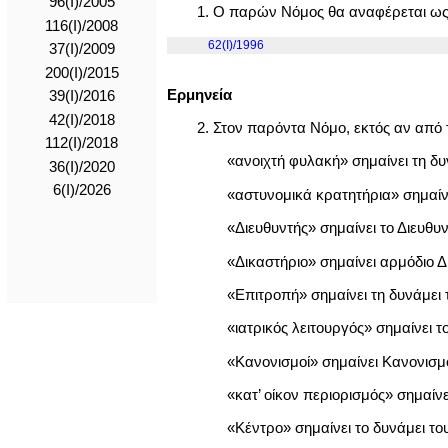
96(Ι)/2005
1. Ο παρών Νόμος θα αναφέρεται ως
116(Ι)/2008
62(I)/1996
37(Ι)/2009
200(I)/2015
Ερμηνεία
39(I)/2016
42(I)/2018
2. Στον παρόντα Νόμο, εκτός αν από 
112(I)/2018
«ανοιχτή φυλακή» σημαίνει τη δ
36(I)/2020
6(I)/2026
«αστυνομικά κρατητήρια» σημαίνε
«Διευθυντής» σημαίνει το Διευθ
«Δικαστήριο» σημαίνει αρμόδιο Δ
«Επιτροπή» σημαίνει τη δυνάμε
«ιατρικός λειτουργός» σημαίνει τ
«Κανονισμοί» σημαίνει Κανονισμ
«κατ’ οίκον περιορισμός» σημαίνε
«Κέντρο» σημαίνει το δυνάμει 