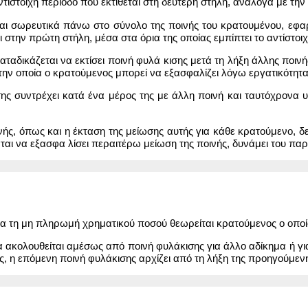
ντίστοιχη περίοδο που εκτίθεται στη δεύτερη στήλη, ανάλογα με την
εται σωρευτικά πάνω στο σύνολο της ποινής του κρατουμένου, εφ
 στην πρώτη στήλη, μέσα στα όρια της οποίας εμπίπτει το αντίστοι
ταδικάζεται να εκτίσει ποινή φυλά κισης μετά τη λήξη άλλης ποινή
την οποία ο κρατούμενος μπορεί να εξασφαλίζει λόγω εργατικότητα
ης συντρέχει κατά ένα μέρος της με άλλη ποινή και ταυτόχρονα υ
νής, όπως και η έκταση της μείωσης αυτής για κάθε κρατούμενο, δ
αται να εξασφα λίσει περαιτέρω μείωση της ποινής, δυνάμει του πα
α τη μη πληρωμή χρηματικού ποσού θεωρείται κρατούμενος ο οποίος
α ακολουθείται αμέσως από ποινή φυλάκισης για άλλο αδίκημα ή γι
, η επόμενη ποινή φυλάκισης αρχίζει από τη λήξη της προηγούμεν