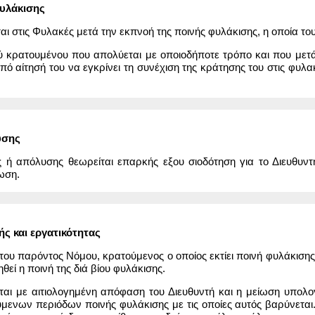
φυλάκισης
ι στις Φυλακές μετά την εκπνοή της ποινής φυλάκισης, η οποία του 
ύ κρατουμένου που απολύεται με οποιοδήποτε τρόπο και που μετά
από αίτησή του να εγκρίνει τη συνέχιση της κράτησης του στις φυλ
υσης
ς ή απόλυσης θεωρείται επαρκής εξου σιοδότηση για το Διευθυν
ωση.
ς και εργατικότητας
υ παρόντος Νόμου, κρατούμενος ο οποίος εκτίει ποινή φυλάκισης ε
ηθεί η ποινή της διά βίου φυλάκισης.
ται με αιτιολογημένη απόφαση του Διευθυντή και η μείωση υπολο
ενων περιόδων ποινής φυλάκισης με τις οποίες αυτός βαρύνεται.