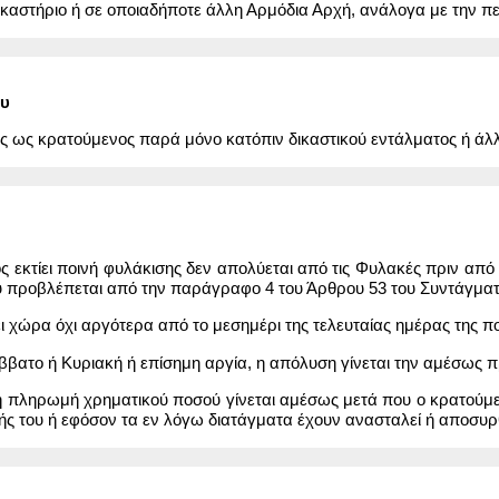
καστήριο ή σε οποιαδήποτε άλλη Αρμόδια Αρχή, ανάλογα με την π
ου
ές ως κρατούμενος παρά μόνο κατόπιν δικαστικού εντάλματος ή άλ
 εκτίει ποινή φυλάκισης δεν απολύεται από τις Φυλακές πριν από τ
 προβλέπεται από την παράγραφο 4 του Άρθρου 53 του Συντάγματο
 χώρα όχι αργότερα από το μεσημέρι της τελευταίας ημέρας της πο
άββατο ή Κυριακή ή επίσημη αργία, η απόλυση γίνεται την αμέσως
η πληρωμή χρηματικού ποσού γίνεται αμέσως μετά που ο κρατούμε
ς του ή εφόσον τα εν λόγω διατάγματα έχουν ανασταλεί ή αποσυρθ