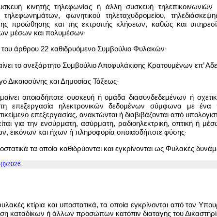
υσκευή κινητής τηλεφωνίας ή άλλη συσκευή τηλεπικοινωνιών
τηλεφωνημάτων, φωνητικού τηλεταχυδρομείου, τηλεδιάσκεψ
 της προώθησης και της εκτροπής κλήσεων, καθώς και υπηρε
ων μέσων και πολυμέσων∙
ι του άρθρου 22 καθιδρυόμενο Συμβούλιο Φυλακών·
νει το ανεξάρτητο Συμβούλιο Αποφυλάκισης Κρατουμένων επ’ Αδεί
ό Δικαιοσύνης και Δημοσίας Τάξεως·
ημαίνει οποιαδήποτε συσκευή ή ομάδα διασυνδεδεμένων ή σχετι
ματη επεξεργασία ηλεκτρονικών δεδομένων σύμφωνα με ένα 
ικείμενο επεξεργασίας, ανακτώνται ή διαβιβάζονται από υπολογιστ
είται για την ενσύρματη, ασύρματη, ραδιοηλεκτρική, οπτική ή μ
ων, εικόνων και ήχων ή πληροφορία οποιασδήποτε φύσης∙
ποστατικά τα οποία καθιδρύονται και εγκρίνονται ως Φυλακές δυνάμ
(I)/2026
φυλακές κτίρια και υποστατικά, τα οποία εγκρίνονται από τον Υπ
ηση καταδίκων ή άλλων προσώπων κατόπιν διαταγής του Δικαστηρίο