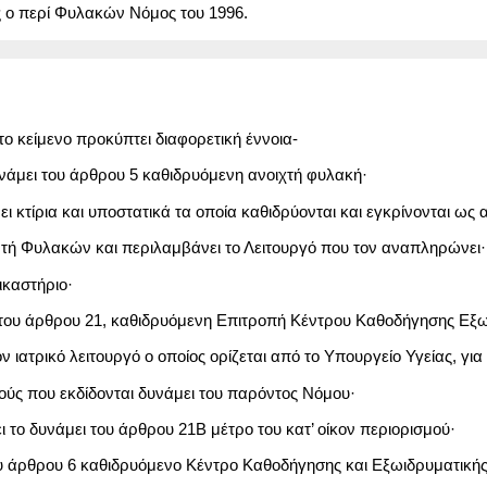
 ο περί Φυλακών Νόμος του 1996.
το κείμενο προκύπτει διαφορετική έννοια-
υνάμει του άρθρου 5 καθιδρυόμενη ανοιχτή φυλακή·
ι κτίρια και υποστατικά τα οποία καθιδρύονται και εγκρίνονται ως
υντή Φυλακών και περιλαμβάνει το Λειτουργό που τον αναπληρώνει·
ικαστήριο·
ι του άρθρου 21, καθιδρυόμενη Επιτροπή Κέντρου Καθοδήγησης Ε
ον ιατρικό λειτουργό ο οποίος ορίζεται από το Υπουργείο Υγείας, για
ούς που εκδίδονται δυνάμει του παρόντος Νόμου·
ι το δυνάμει του άρθρου 21Β μέτρο του κατ’ οίκον περιορισμού·
του άρθρου 6 καθιδρυόμενο Κέντρο Καθοδήγησης και Εξωιδρυματικ