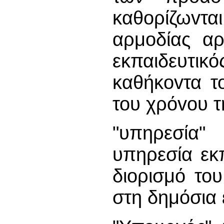
καθoρίζωvται
αρμοδίας αρ
εκπαιδευτ
καθήκovτα τ
του χρόvoυ 
"υπηρεσία"
υπηρεσία εκπ
διορισμό το
στη δημόσια 