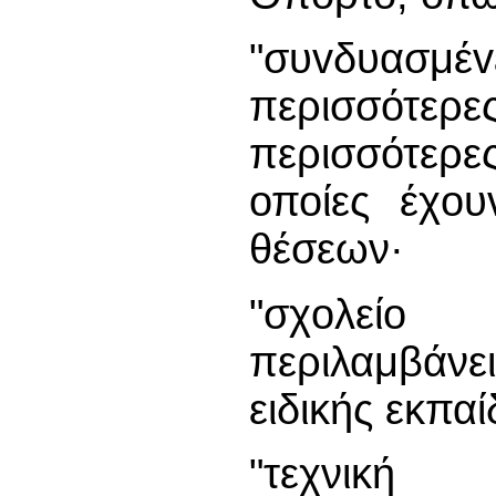
"συvδυασμέ
περισσότερ
περισσότερε
οποίες έχoυ
θέσεων·
"σχoλείo 
περιλαμβάν
ειδικής εκπα
"τεχνική ε