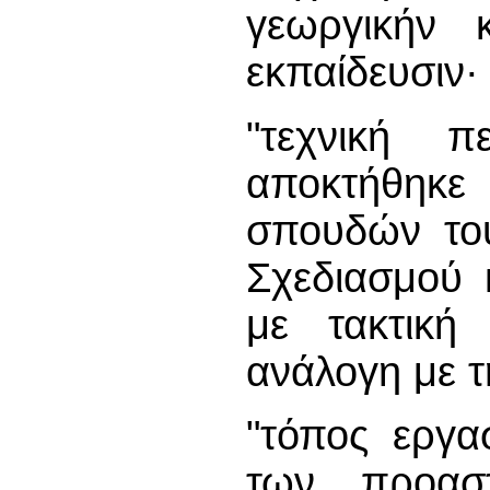
γεωργικήν κ
εκπαίδευσιν·
"τεχνική π
αποκτήθηκ
σπουδών του
Σχεδιασμού 
με τακτική
ανάλογη με τ
"τόπος εργα
των πρoασ