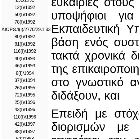
ευκαιρίες στους
251/1991
12(I)/1992
υποψήφιοι γι
50(I)/1992
78(I)/1992
Εκπαιδευτική Υ
ΔΙΟΡΘ/I(I)/2770/29.1.93
80(I)/1992
βάση ενός συστ
81(I)/1992
116(I)/1992
τακτά χρονικά δ
40(I)/1993
της επικαιροπο
46(I)/1993
8(I)/1994
στο γνωστικό αν
37(I)/1994
26(I)/1995
διδάξουν, και
72(I)/1995
25(I)/1996
Επειδή με στόχ
43(I)/1996
110(I)/1996
διορισμών με
42(I)/1997
88(I)/1997
5(I)/1998