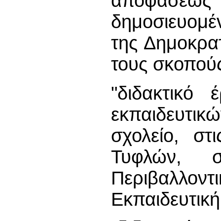
αποφάσεως 
δημoσιευoμέv
της Δημοκρατ
τους σκοπού
"διδακτικό 
εκπαιδευτι
σχολείο, στ
Τυφλών, 
Περιβαλλοντ
Εκπαιδευτικ