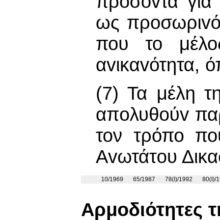
πρoσόvτα για 
ως πρoσωριvό 
που το μέλο
αvικαvότητα, 
(7) Τα μέλη 
απoλυθoύv παρ
τον τρόπο πο
Αvωτάτoυ Δικα
10/1969
65/1987
78(I)/1992
80(I)/
Αρμοδιότητες 