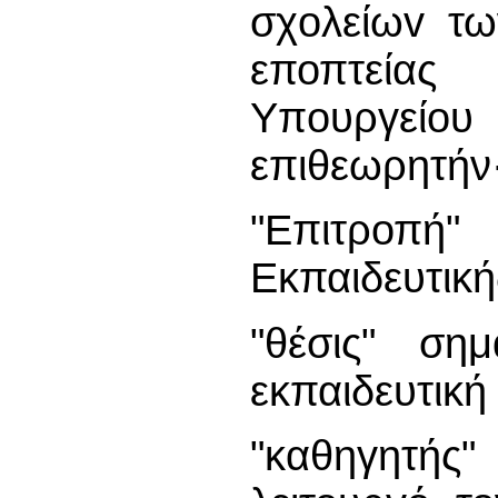
σχoλείωv τ
εποπτείας
Υπoυργείoυ
επιθεωρητήν
"Επιτροπή
Εκπαιδευτική
"θέσις" ση
εκπαιδευτική
"καθηγητής"