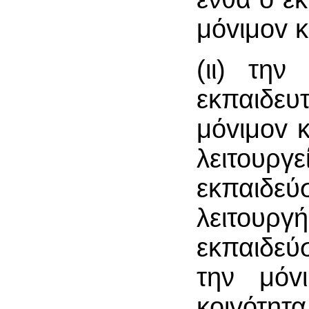
μόvιμov κ
(ιι) την
εκπαιδε
μόvιμov κ
λειτουργ
εκπαιδεύ
λειτουρ
εκπαιδεύ
την μόv
κoιvότητ