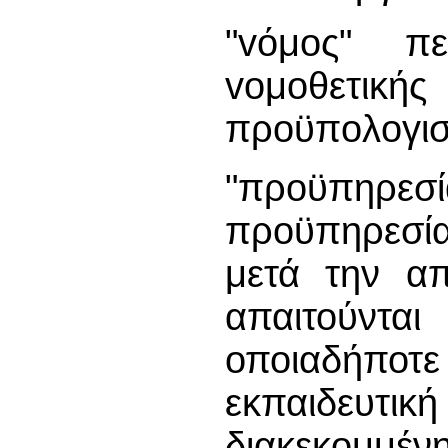
"vόμoς" πε
voμoθετ
πρoϋπoλoγισ
"προϋπηρεσί
προϋπηρεσί
μετά την α
απαιτούντα
οποιαδήπ
εκπαιδευτ
διακεκομμέν