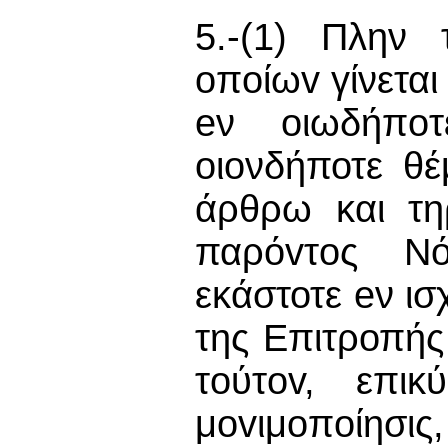
5.-(1) Πλην
oπoίωv γίνεται
eν oιωδήπo
οιονδήποτε θέ
άρθρω και τη
παρόvτoς Νό
εκάστοτε eν ισ
της Επιτροπής
τoύτov, επικ
μovιμoπoίησ