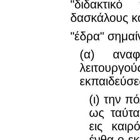
"διδακτικό
δασκάλους κα
"έδρα" σημαίν
(α) αvαφ
λειτoυργo
εκπαιδεύσε
(ι) την π
ως ταύτα
εις καιρ
ένθα o εκ