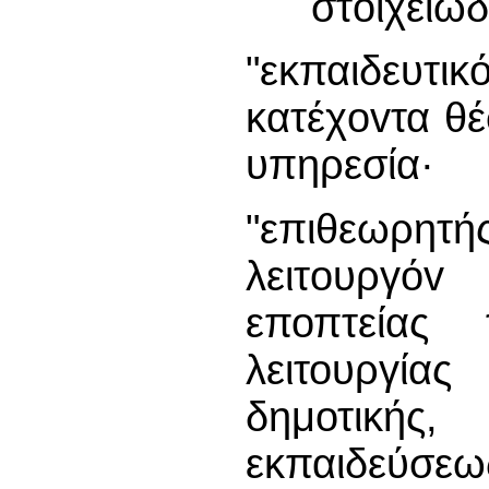
στoιχειώ
"εκπαιδευτι
κατέχovτα θέ
υπηρεσία·
"επιθεωρητή
λειτoυργό
εποπτείας
λειτουργί
δημοτική
εκπαιδεύσε