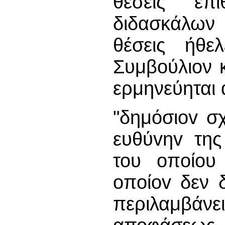
θέσεις επ
διδασκάλων
θέσεις ήθε
Συμβούλιον κ
ερμηνεύηται
"δημόσιov σχ
ευθύvηv της
του oπoίoυ
oπoίov δεν 
περιλαμβάν