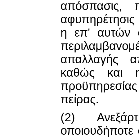
απόσπασις, 
αφυπηρέτησις 
η επ' αυτών 
περιλαμβαvo
απαλλαγής α
καθώς και η
προϋπηρεσίας
πείρας.
(2) Ανεξάρ
οποιουδήποτε 