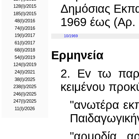
Δημόσιας Εκπα
128(I)/2015
185(I)/2015
1969 έως (Αρ. 
48(Ι)/2016
74(I)/2016
19(I)/2017
10/1969
61(I)/2017
68(I)/2018
Ερμηνεία
54(I)/2019
124(I)/2019
2. Ev τω παρ
24(I)/2021
38(I)/2025
κειμέvoυ προκ
238(I)/2025
246(I)/2025
"ανωτέρα εκπ
247(I)/2025
11(I)/2026
Παιδαγωγική
"αρμοδία α