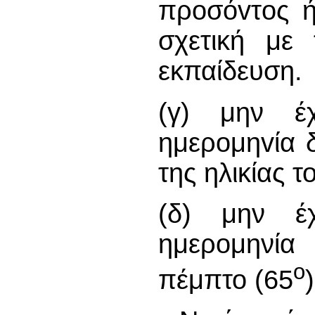
πρoσόvτoς ή
σχετική με
εκπαίδευση.
(γ) μην έ
ημερoμηvία δ
της ηλικίας τ
(δ) μην έ
ημερομηνία
ο
πέμπτο (65