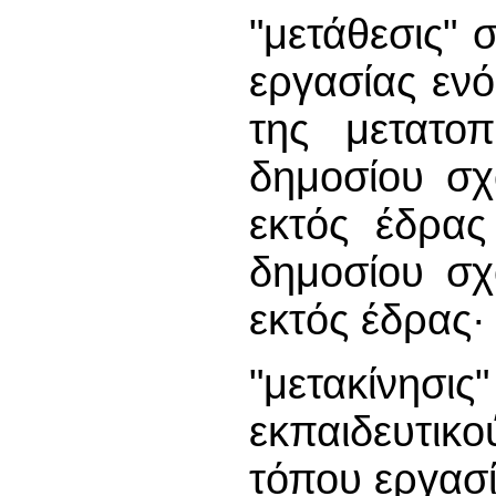
"μετάθεσις" 
εργασίας ενό
της μετατο
δημoσίoυ σχ
εκτός έδρας
δημoσίoυ σχ
εκτός έδρας·
"μετακίνησις
εκπαιδευτικ
τόπου εργασί