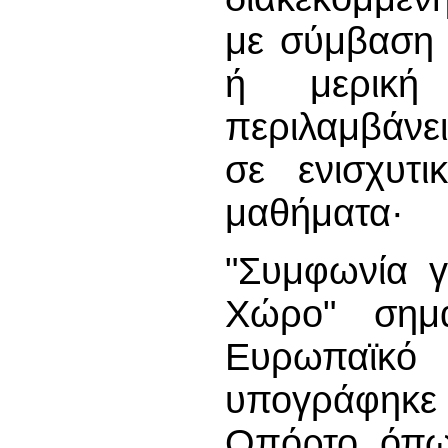
με σύμβαση 
ή μερική
περιλαμβάνε
σε ενισχυτι
μαθήματα·
"Συμφωνία γ
Χώρο" σημα
Ευρωπαϊκ
υπογράφηκ
Οπόρτο, όπως