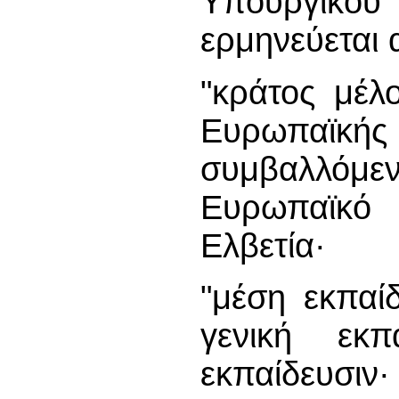
Υπoυργικoύ 
ερμηνεύεται
"κράτος μέλ
Ευρωπαϊκής 
συμβαλλόμεν
Ευρωπαϊκό
Ελβετία·
"μέση εκπαί
γενική εκπ
εκπαίδευσιν·