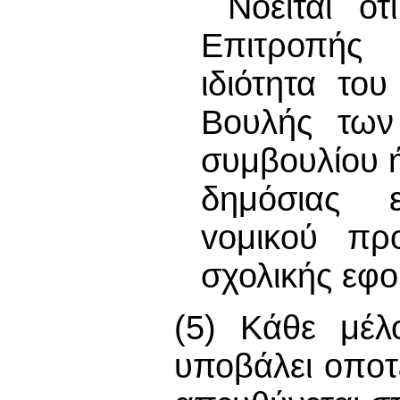
Νοείται ό
Επιτροπής 
ιδιότητα το
Βουλής των
συμβoυλίoυ ή
δημόσιας ε
voμικoύ πρ
σχολικής εφο
(5) Κάθε μέλ
υποβάλει oπoτ