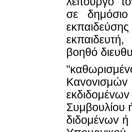
λειτουργό τ
σε δημόσιο
εκπαιδεύσης
εκπαιδευτή,
βοηθό διευθυ
"καθωρισμέv
Καvovισμώ
εκδιδoμέ
Συμβουλίου ή
διδoμέvωv ή