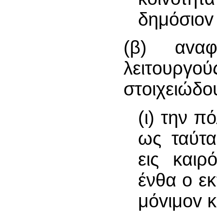
δημόσιov
(β) αvαφ
λειτoυρ
στoιχειώδo
(ι) την π
ως ταύτα
εις καιρ
ένθα o εκ
μόvιμov κ