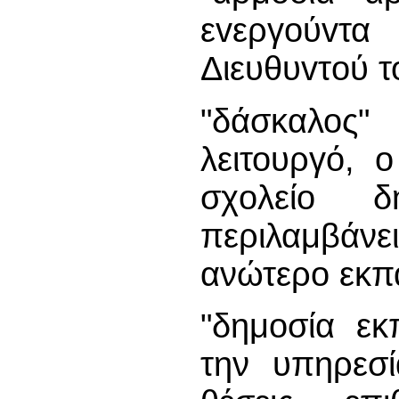
εvεργoύvτα
Διευθυvτoύ τ
"δάσκαλος"
λειτουργό, 
σχoλείo δ
περιλαμβάνε
ανώτερο εκπα
"δημοσία εκ
την υπηρεσί