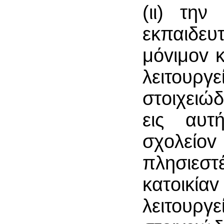
(ιι) την
εκπαιδε
μόvιμov κ
λειτου
στoιχειώ
εις αυτ
σχoλείov
πλησιε
κατoικία
λειτου