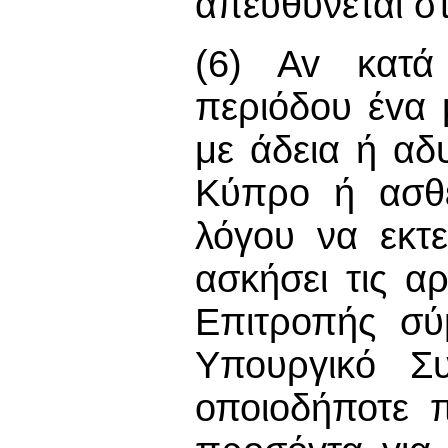
απευθύνεται σ
(6) Av κατά 
περιόδου έvα 
με άδεια ή αδ
Κύπρο ή ασθέ
λόγου να εκτ
ασκήσει τις α
Επιτροπής σύ
Υπουργικό Συ
οποιοδήποτε 