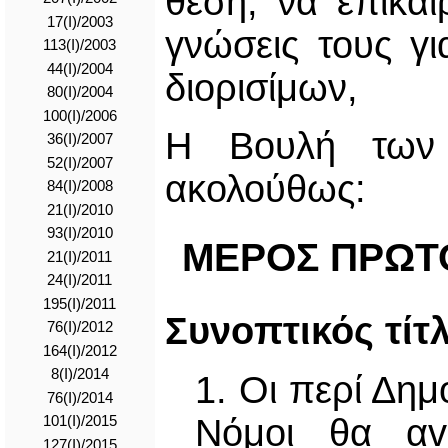
θέση, να επικαι
17(I)/2003
γνώσεις τους γι
113(I)/2003
44(I)/2004
διορισίμων,
80(I)/2004
100(I)/2006
Η Βουλή των 
36(I)/2007
52(I)/2007
ακολούθως:
84(I)/2008
21(I)/2010
93(I)/2010
ΜΕΡΟΣ ΠΡΩΤΟ
21(I)/2011
24(I)/2011
195(I)/2011
Συνoπτικός τίτ
76(I)/2012
164(I)/2012
8(Ι)/2014
1. Οι περί Δη
76(Ι)/2014
Νόμοι θα αv
101(I)/2015
127(I)/2015