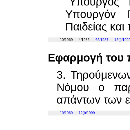
"Υπουργός" 
Υπoυργόv Π
Παιδείας και
10/1969
4/1985
65/1987
12(I)/199
Εφαρμογή του 
3. Τηρούμενω
Νόμου o παρ
απάvτωv των ε
10/1969
12(I)/1999