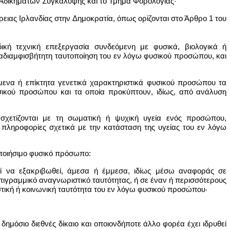
 Αδικημάτων Συγκάλυψης και το Τμήμα Φορολογίας·
ρειας Ιρλανδίας στην Δημοκρατία, όπως ορίζονται στο Άρθρο 1 του
κή τεχνική επεξεργασία συνδεόμενη με φυσικά, βιολογικά ή
αδιαμφισβήτητη ταυτοποίηση του εν λόγω φυσικού προσώπου, και
ενα ή επίκτητα γενετικά χαρακτηριστικά φυσικού προσώπου τα
υσικού προσώπου και τα οποία προκύπτουν, ιδίως, από ανάλυση
χετίζονται με τη σωματική ή ψυχική υγεία ενός προσώπου,
πληροφορίες σχετικά με την κατάσταση της υγείας του εν λόγω
ποιήσιμο φυσικό πρόσωπο:
ρεί να εξακριβωθεί, άμεσα ή έμμεσα, ιδίως μέσω αναφοράς σε
επιγραμμικό αναγνωριστικό ταυτότητας, ή σε έναν ή περισσότερους
ιστική ή κοινωνική ταυτότητα του εν λόγω φυσικού προσώπου·
ημόσιο διεθνές δίκαιο και οποιονδήποτε άλλο φορέα έχει ιδρυθεί