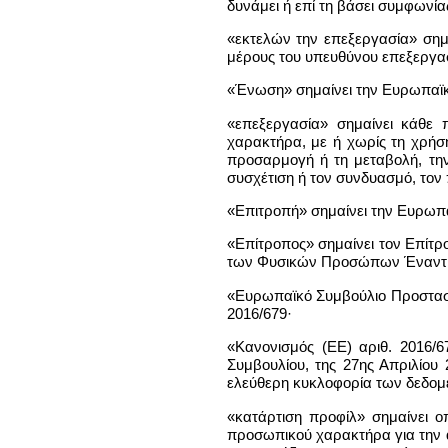
δυνάμει ή επί τη βάσει συμφωνί
«εκτελών την επεξεργασία» σημ
μέρους του υπευθύνου επεξεργα
«Ένωση» σημαίνει την Ευρωπαϊ
«επεξεργασία» σημαίνει κάθε
χαρακτήρα, με ή χωρίς τη χρήσ
προσαρμογή ή τη μεταβολή, την
συσχέτιση ή τον συνδυασμό, τον 
«Επιτροπή» σημαίνει την Ευρωπ
«Επίτροπος» σημαίνει τον Επίτ
των Φυσικών Προσώπων Έναντι 
«Ευρωπαϊκό Συμβούλιο Προστασί
2016/679·
«Κανονισμός (ΕΕ) αριθ. 2016/
Συμβουλίου, της 27ης Απριλίο
ελεύθερη κυκλοφορία των δεδομέ
«κατάρτιση προφίλ» σημαίνει 
προσωπικού χαρακτήρα για την 