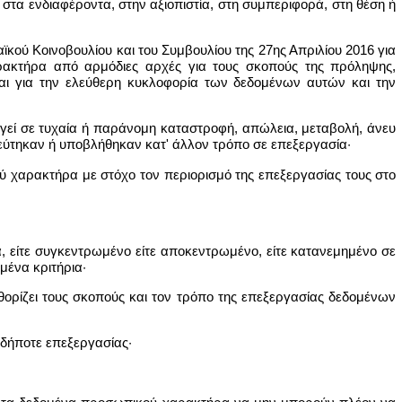
 στα ενδιαφέροντα, στην αξιοπιστία, στη συμπεριφορά, στη θέση ή
κού Κοινοβουλίου και του Συμβουλίου της 27ης Απριλίου 2016 για
ακτήρα από αρμόδιες αρχές για τους σκοπούς της πρόληψης,
και για την ελεύθερη κυκλοφορία των δεδομένων αυτών και την
εί σε τυχαία ή παράνομη καταστροφή, απώλεια, μεταβολή, άνευ
ύτηκαν ή υποβλήθηκαν κατ' άλλον τρόπο σε επεξεργασία·
 χαρακτήρα με στόχο τον περιορισμό της επεξεργασίας τους στο
είτε συγκεντρωμένο είτε αποκεντρωμένο, είτε κατανεμημένο σε
μένα κριτήρια·
θορίζει τους σκοπούς και τον τρόπο της επεξεργασίας δεδομένων
δήποτε επεξεργασίας·