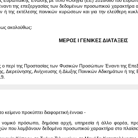
ης Ευρωπαϊκής Ένωσης με τίτλο «Οδηγία (ΕΕ) 2016/680 του Ευρωπα
αντι της επεξεργασίας των δεδομένων προσωπικού χαρακτήρα από
ων ή της εκτέλεσης ποινικών κυρώσεων και για την ελεύθερη κυ
 ως ακολούθως:
ΜΕΡΟΣ Ι ΓΕΝΙΚΕΣ ΔΙΑΤΑΞΕΙΣ
ς ο περί της Προστασίας των Φυσικών Προσώπων Έναντι της Επ
ς, Διερεύνησης, Ανίχνευσης ή Δίωξης Ποινικών Αδικημάτων ή της
9.
ο κείμενο προκύπτει διαφορετική έννοια -
ή νομικό πρόσωπο, δημόσια αρχή, υπηρεσία ή άλλο φορέα, προ
ών που λαμβάνουν δεδομένα προσωπικού χαρακτήρα στο πλαίσιο 