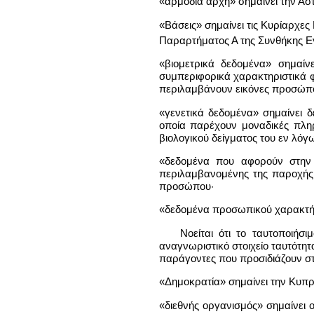
«αρμόδια αρχή» σημαίνει την Α
«Βάσεις» σημαίνει τις Κυρίαρχες
Παραρτήματος Α της Συνθήκης Ε
«βιομετρικά δεδομένα» σημαί
συμπεριφορικά χαρακτηριστικά φ
περιλαμβάνουν εικόνες προσώπο
«γενετικά δεδομένα» σημαίνει
οποία παρέχουν μοναδικές πληρ
βιολογικού δείγματος του εν λό
«δεδομένα που αφορούν στην 
περιλαμβανομένης της παροχής 
προσώπου·
«δεδομένα προσωπικού χαρακτήρ
Νοείται ότι το ταυτοποιή
αναγνωριστικό στοιχείο ταυτότητ
παράγοντες που προσιδιάζουν στη
«Δημοκρατία» σημαίνει την Κυπρ
«διεθνής οργανισμός» σημαίνει ο