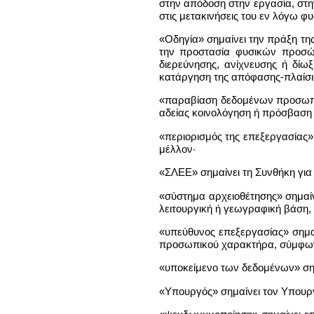
στην απόδοση στην εργασία, στην
στις μετακινήσεις του εν λόγω 
«Οδηγία» σημαίνει την πράξη τη
την προστασία φυσικών προσώ
διερεύνησης, ανίχνευσης ή δίω
κατάργηση της απόφασης-πλαίσι
«παραβίαση δεδομένων προσωπικ
αδείας κοινολόγηση ή πρόσβαση
«περιορισμός της επεξεργασίας
μέλλον·
«ΣΛΕΕ» σημαίνει τη Συνθήκη για
«σύστημα αρχειοθέτησης» σημαί
λειτουργική ή γεωγραφική βάση,
«υπεύθυνος επεξεργασίας» σημαί
προσωπικού χαρακτήρα, σύμφωνα 
«υποκείμενο των δεδομένων» ση
«Υπουργός» σημαίνει τον Υπουργ