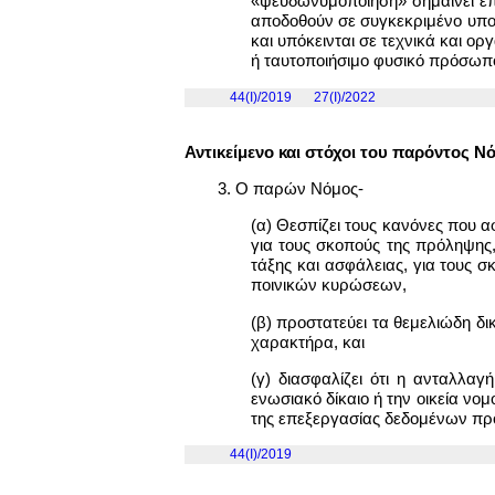
«ψευδωνυμοποίηση» σημαίνει ε
αποδοθούν σε συγκεκριμένο υπο
και υπόκεινται σε τεχνικά και 
ή ταυτοποιήσιμο φυσικό πρόσωπ
44(I)/2019
27(I)/2022
Αντικείμενο και στόχοι του παρόντος Ν
3. Ο παρών Νόμος-
(α) Θεσπίζει τους κανόνες που
για τους σκοπούς της πρόληψης,
τάξης και ασφάλειας, για τους
ποινικών κυρώσεων,
(β) προστατεύει τα θεμελιώδη δ
χαρακτήρα, και
(γ) διασφαλίζει ότι η ανταλλ
ενωσιακό δίκαιο ή την οικεία νο
της επεξεργασίας δεδομένων π
44(I)/2019