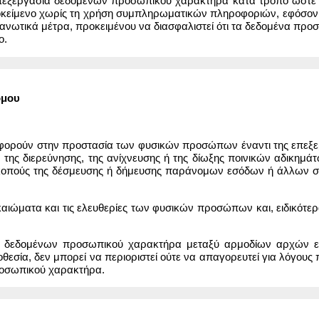
πεξεργασία δεδομένων προσωπικού χαρακτήρα κατά τρόπο ώστε
κείμενο χωρίς τη χρήση συμπληρωματικών πληροφοριών, εφόσον 
οργανωτικά μέτρα, προκειμένου να διασφαλιστεί ότι τα δεδομένα 
ο.
όμου
 αφορούν στην προστασία των φυσικών προσώπων έναντι της επε
 της διερεύνησης, της ανίχνευσης ή της δίωξης ποινικών αδικημά
 σκοπούς της δέσμευσης ή δήμευσης παράνομων εσόδων ή άλλων σ
ικαιώματα και τις ελευθερίες των φυσικών προσώπων και, ειδικότ
αγή δεδομένων προσωπικού χαρακτήρα μεταξύ αρμοδίων αρχών ε
μοθεσία, δεν μπορεί να περιοριστεί ούτε να απαγορευτεί για λόγο
ροσωπικού χαρακτήρα.