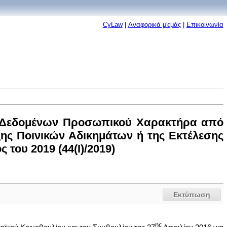
CyLaw
|
Αναφορικά μ'εμάς
|
Επικοινωνία
ν Δεδομένων Προσωπικού Χαρακτήρα από
ξης Ποινικών Αδικημάτων ή της Εκτέλεσης
ου 2019 (44(I)/2019)
Εκτύπωση
ης