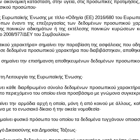
 οικονομική κατάσταση, στην υγεία, στις προσωπικές προτιμήσεις,
φυσικού προσώπου·
ς Ευρωπαϊκής Ένωσης με τίτλο «Οδηγία (ΕΕ) 2016/680 του Ευρωπαϊ
πων έναντι της επεξεργασίας των δεδομένων προσωπικού χαρ
ξης ποινικών αδικημάτων ή της εκτέλεσης ποινικών κυρώσεων 
ο 2008/977/ΔΕΥ του Συμβουλίου»·
ού χαρακτήρα» σημαίνει την παραβίαση της ασφάλειας που οδηγ
 σε δεδομένα προσωπικού χαρακτήρα που διαβιβάστηκαν, αποθηκε
» σημαίνει την επισήμανση αποθηκευμένων δεδομένων προσωπικού
 τη Λειτουργία της Ευρωπαϊκής Ένωσης·
νει κάθε διαρθρωμένο σύνολο δεδομένων προσωπικού χαρακτήρα, 
 το περιεχόμενο του οποίου είναι προσβάσιμο με γνώμονα συγκεκρι
νει την αρμόδια αρχή η οποία, μόνη ή από κοινού με άλλους, κα
με το ενωσιακό δίκαιο ή την οικεία νομοθεσία·
μαίνει φυσικό πρόσωπο του οποίου τα δεδομένα τυγχάνουν οποιασ
ό Δικαιοσύνης και Δημοσίας Τάξεως·