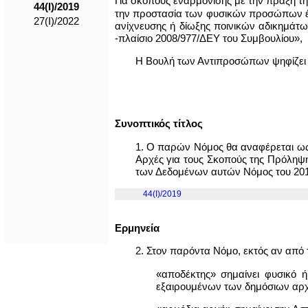
Για σκοπούς εναρμόνισης με την πράξη τ
44(I)/2019
την προστασία των φυσικών προσώπων έν
27(I)/2022
ανίχνευσης ή δίωξης ποινικών αδικημάτ
-πλαίσιο 2008/977/ΔΕΥ του Συμβουλίου»,
Η Βουλή των Αντιπροσώπων ψηφίζει
Συνοπτικός τίτλος
1. Ο παρών Νόμος θα αναφέρεται ω
Αρχές για τους Σκοπούς της Πρόληψη
των Δεδομένων αυτών Νόμος του 201
44(I)/2019
Ερμηνεία
2. Στον παρόντα Νόμο, εκτός αν από τ
«αποδέκτης» σημαίνει φυσικό 
εξαιρουμένων των δημόσιων αρχ