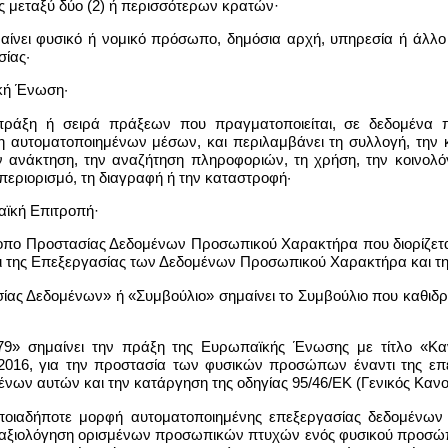
ας μεταξύ δύο (2) ή περισσότερων κρατών·
αίνει φυσικό ή νομικό πρόσωπο, δημόσια αρχή, υπηρεσία ή άλ
σίας·
κή Ένωση·
 πράξη ή σειρά πράξεων που πραγματοποιείται, σε δεδομέν
η αυτοματοποιημένων μέσων, και περιλαμβάνει τη συλλογή, την 
 ανάκτηση, την αναζήτηση πληροφοριών, τη χρήση, την κοινολόγ
περιορισμό, τη διαγραφή ή την καταστροφή·
αϊκή Επιτροπή·
ροπο Προστασίας Δεδομένων Προσωπικού Χαρακτήρα που διορίζεται
της Επεξεργασίας των Δεδομένων Προσωπικού Χαρακτήρα και τη
ας Δεδομένων» ή «Συμβούλιο» σημαίνει το Συμβούλιο που καθιδρύ
679» σημαίνει την πράξη της Ευρωπαϊκής Ένωσης με τίτλο «Κα
υ 2016, για την προστασία των φυσικών προσώπων έναντι της ε
νων αυτών και την κατάργηση της οδηγίας 95/46/ΕΚ (Γενικός Καν
οποιαδήποτε μορφή αυτοματοποιημένης επεξεργασίας δεδομένω
αξιολόγηση ορισμένων προσωπικών πτυχών ενός φυσικού προσώπ