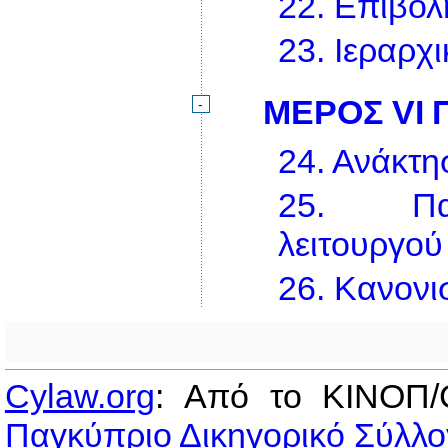
22.
Επιβολ
23.
Ιεραρχ
ΜΕΡΟΣ VI
-
24.
Ανάκτη
25.
Π
λειτουργού
26.
Κανονι
Cylaw.org
: Από το ΚΙΝOΠ/
Παγκύπριο Δικηγορικό Σύλλο