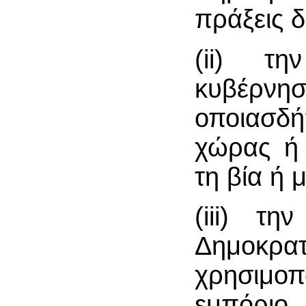
πράξεις 
(ii) τ
κυβέρν
οποιασδ
χώρας ή
τη βία ή 
(iii) τ
Δημοκρ
χρησιμοπο
εμπόρι