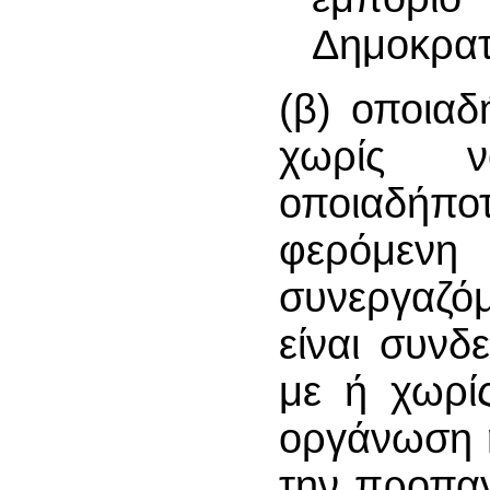
Δημοκρατ
(β) οποια
χωρίς ν
οποιαδήπο
φερόμε
συνεργαζό
είναι συν
με ή χωρί
οργάνωση η
την προπαγ