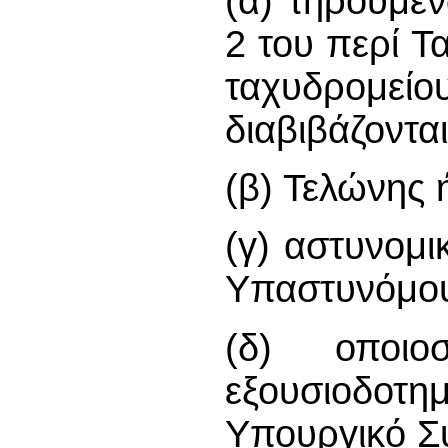
(α) τηρουμέ
2 του περί Τ
ταχυδρομείο
διαβιβάζοντα
(β) Τελώνης
(γ) αστυνομι
Υπαστυνόμο
(δ) οποιο
εξουσιοδο
Υπουργικό Σ