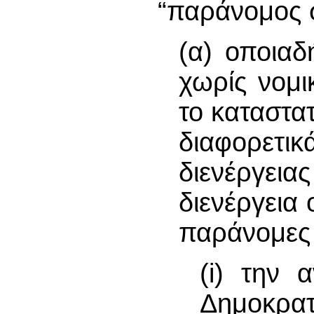
“παράνομος 
(α) οποια
χωρίς νομι
το καταστα
διαφορετ
διενέργεια
διενέργεια
παράνομες 
(i) την 
Δημοκρα