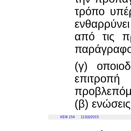
τρόπο υπέρ
ενθαρρύνε
από τις π
παράγραφο 
(γ) οποιο
επιτροπ
προβλεπόμε
(β) ενώσε
ΚΕΦ.154
113(I)/2015