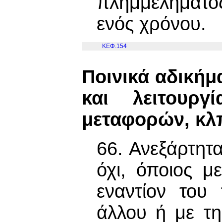
πλημμελήματο
ενός χρόνου.
ΚΕΦ.154
Ποινικά αδικήμ
και λειτουργ
μεταφορών, κλ
66. Ανεξάρτητ
όχι, όποιος μ
εναντίον του
άλλου ή με τ