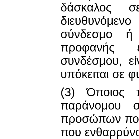
δάσκαλος σ
διευθυνόμε
σύνδεσμο ή 
προφανής ε
συνδέσμου, εί
υπόκειται σε 
(3) Όποιος π
παράνομου 
προσώπων που
που ενθαρρύνο