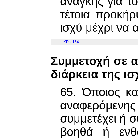
ανάγκης για τ
τέτοια προκήρ
ισχύ μέχρι να 
ΚΕΦ.154
Συμμετοχή σε α
διάρκεια της ι
65. Όποιος κα
αναφερόμενη
συμμετέχει ή συ
βοηθά ή ενθ