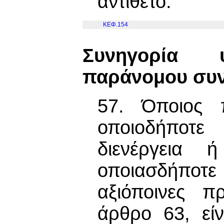
αντίθετο.
ΚΕΦ.154
Συνηγορία 
παράνομου συ
57. Όποιος 
οποιοδήποτε
διενέργεια ή
οποιασδήποτ
αξιόποινες π
άρθρο 63, εί