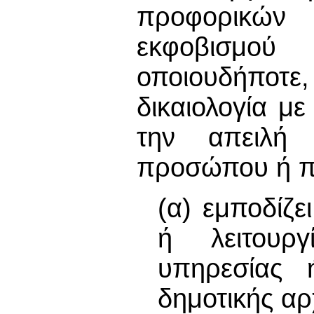
προφορικώ
εκφοβισμού 
οποιουδήποτε,
δικαιολογία με
την απειλή 
προσώπου ή π
(α) εμποδίζε
ή λειτουργ
υπηρεσίας 
δημοτικής αρ