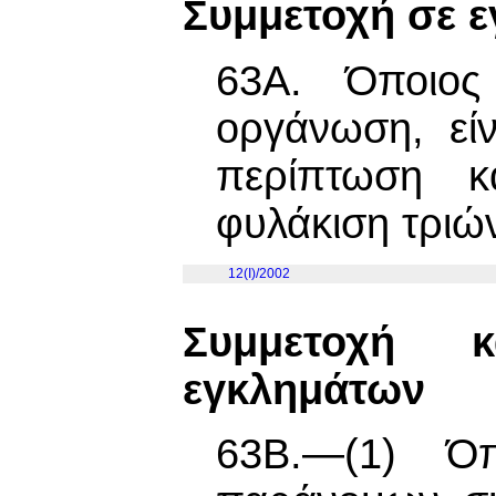
Συμμετοχή σε 
63Α. Όποιος 
οργάνωση, είν
περίπτωση κα
φυλάκιση τριώ
12(I)/2002
Συμμετοχή 
εγκλημάτων
63Β.—(1) Όπ