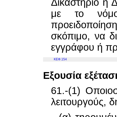
Δικαστήριο ή 
με το νόμο
προειδοποίησ
σκόπιμο, να δ
εγγράφου ή πρ
ΚΕΦ.154
Εξουσία εξέτασ
61.-(1) Οποι
λειτουργούς, δ