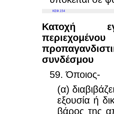
ΚΕΦ.154
Κατοχή εγ
περιεχομένο
προπαγανδι
συνδέσμου
59. Όποιος-
(α) διαβιβάζ
εξουσία ή δικ
βάρος της απ