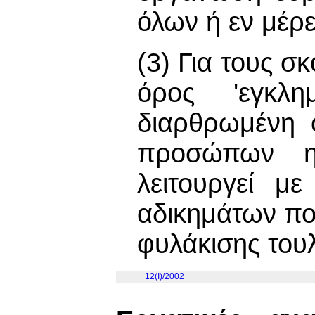
όλων ή εν μέρε
(3) Για τους 
όρος 'εγκλη
διαρθρωμένη 
προσώπων η 
λειτουργεί μ
αδικημάτων πο
φυλάκισης τουλ
12(I)/2002