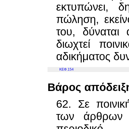
εκτυπώνει, δη
πώληση, εκείν
του, δύναται
διωχτεί ποιν
αδικήματος δυ
ΚΕΦ.154
Βάρος απόδειξ
62. Σε ποινικ
των άρθρων 
περιοδικό, 