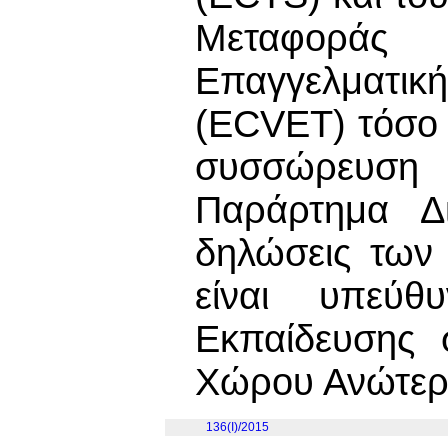
Μεταφοράς
Επαγγελματική
(ECVET) τόσο 
συσσώρευση
Παράρτημα Δ
δηλώσεις των
είναι υπεύθ
Εκπαίδευσης 
Χώρου Ανώτερ
136(I)/2015