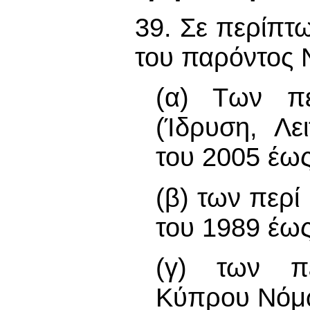
39. Σε περίπτ
του παρόντος Ν
(α) Των πε
(Ίδρυση, Λε
του 2005 έως
(β) των περ
του 1989 έω
(γ) των πε
Κύπρου Νόμω