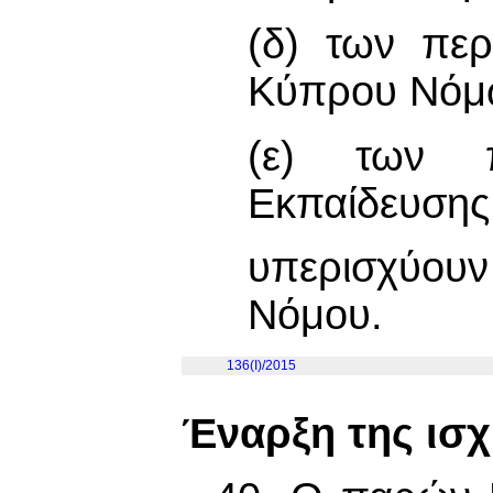
(δ) των περ
Κύπρου Νόμω
(ε) των π
Εκπαίδευσης
υπερισχύουν
Νόμου.
136(I)/2015
Έναρξη της ισ