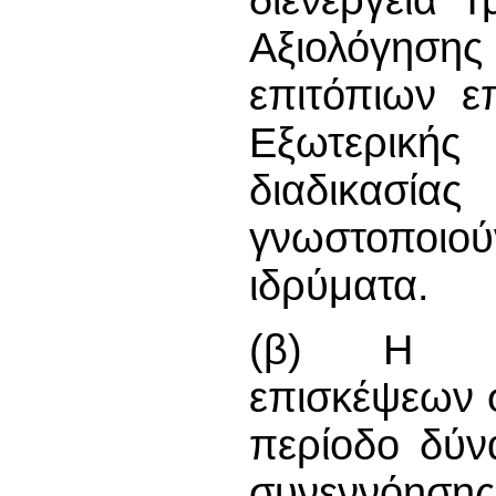
διενέργεια 
Αξιολόγηση
επιτόπιων ε
Εξωτερικής
διαδικασίας
γνωστοποι
ιδρύματα.
(β) Η πρ
επισκέψεων 
περίοδο δύνα
συνεννόησης