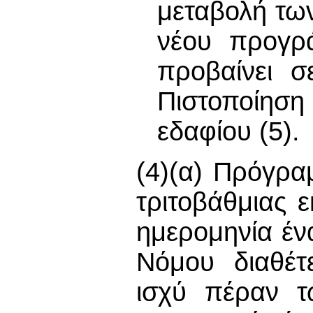
μεταβολή τω
νέου προγρ
προβαίνει σ
Πιστοποίηση
εδαφίου (5).
(4)(α) Πρόγρα
τριτοβάθμιας 
ημερομηνία έν
Νόμου διαθέτ
ισχύ πέραν τ