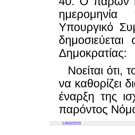
40. Ο παρών Ν
ημερομηνία
Υπουργικό Συ
δημοσιεύεται
Δημοκρατίας:
Νοείται ότι,
να καθορίζει δ
έναρξη της ι
παρόντος Νόμ
136(I)/2015