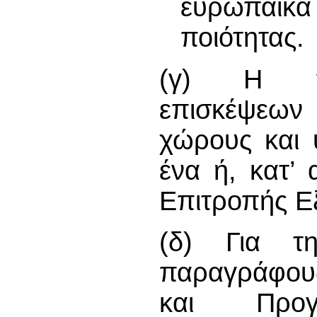
ευρωπαϊκ
ποιότητας.
(γ) Η πρ
επισκέψεων 
χώρους και 
ένα ή, κατ’
Επιτροπής Ε
(δ) Για τ
παραγράφους
και Προγρ