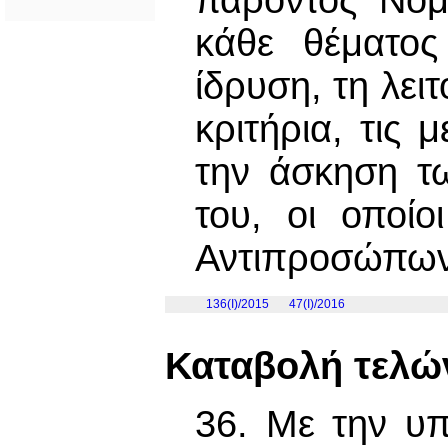
παρόντος Νόμ
κάθε θέματο
ίδρυση, τη λειτ
κριτήρια, τις 
την άσκηση τ
του, οι οποίο
Αντιπροσώπων
136(I)/2015
47(Ι)/2016
Καταβολή τελώ
36. Με την υπ