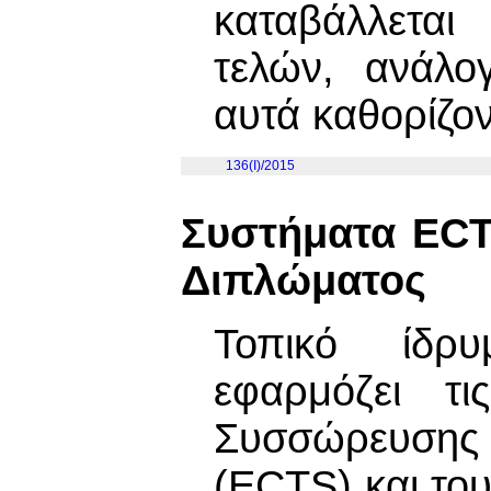
καταβάλλετα
τελών, ανάλο
αυτά καθορίζο
136(I)/2015
Συστήματα ECT
Διπλώματος
Τοπικό ίδρυ
εφαρμόζει τι
Συσσώρευσης
(ECTS) και το