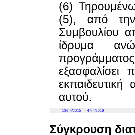
(6) Τηρουμέν
(5), από την
Συμβουλίου απ
ίδρυμα ανώ
προγράμματ
εξασφαλίσει 
εκπαιδευτική
αυτού.
136(I)/2015
47(Ι)/2016
Σύγκρουση δια