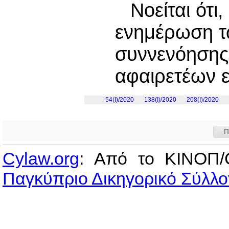
Νοείται ότ
ενημέρωση τ
συννενόησης
αφαιρετέων 
54(I)/2020
138(I)/2020
208(I)/2020
Π
Cylaw.org
: Από το ΚΙΝOΠ/
Παγκύπριο Δικηγορικό Σύλλο