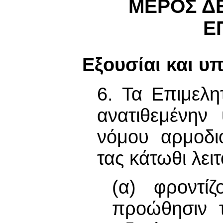
ΜΕΡΟΣ Δ
Ε
Εξουσίαι και υ
6. Τα Επιμελη
ανατιθεμένην
νόμου αρμοδι
τας κάτωθι λει
(α) φροντίζ
προώθησιν τ