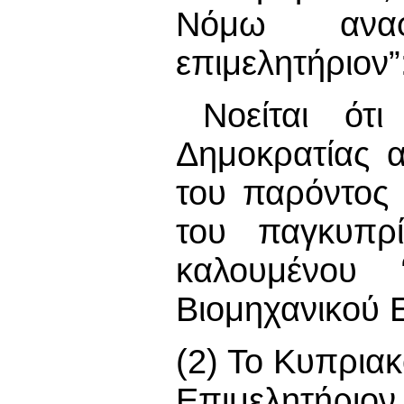
Νόμω αναφ
επιμελητήριον”
Νοείται ότ
Δημοκρατίας α
του παρόντος 
του παγκυπρί
καλουμένου 
Βιομηχανικού 
(2) Το Κυπρια
Επιμελητήριο