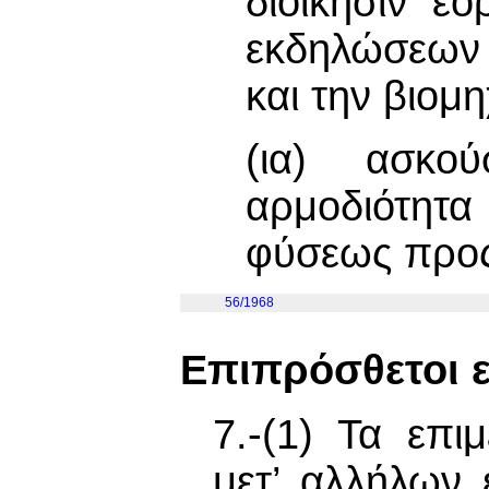
διοίκησιν ε
εκδηλώσεων 
και την βιομη
(ια) ασκο
αρμοδιότητα
φύσεως προς
56/1968
Επιπρόσθετοι ε
7.-(1) Τα επι
μετ’ αλλήλων 