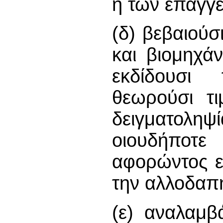
ή των επαγγ
(δ) βεβαιού
και βιομηχά
εκδίδουσι 
θεωρούσι τι
δειγματολη
οιουδήποτ
αφορώντος ε
την αλλοδαπ
(ε) αναλαμβ