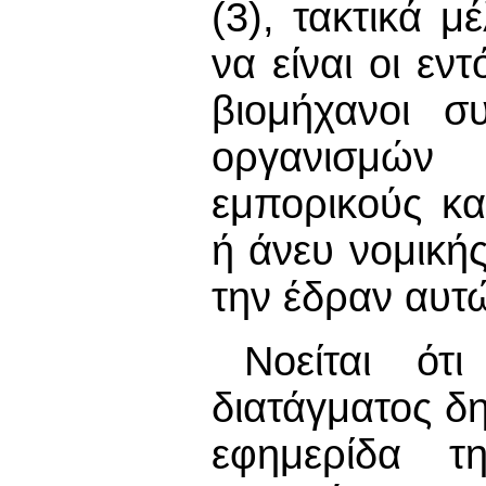
(3), τακτικά μ
να είναι οι εν
βιομήχανοι σ
οργανισμώ
εμπορικούς κα
ή άνευ νομική
την έδραν αυτώ
Νοείται ότ
διατάγματος δ
εφημερίδα τ