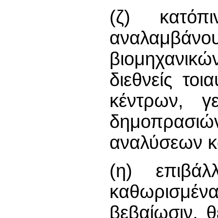
(ζ) κατόπ
αναλαμβάνου
βιομηχανικώ
διεθνείς τοι
κέντρων, γ
δημοπρασιώ
αναλύσεων κ
(η) επιβάλ
καθωρισμέ
βεβαίωσιν, 