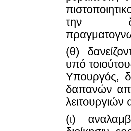
πιστοποιητι
την διε
πραγματογνω
(θ) δανείζον
υπό τοιούτου
Υπουργός, δ
δαπανών απα
λειτουργιών 
(ι) αναλαμ