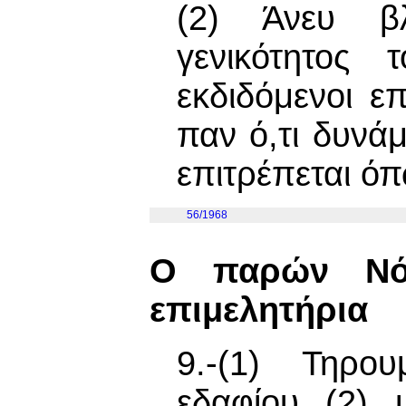
(2) Άνευ β
γενικότητος 
εκδιδόμενοι ε
παν ό,τι δυνά
επιτρέπεται ό
56/1968
Ο παρών Νό
επιμελητήρια
9.-(1) Τηρο
εδαφίου (2) 