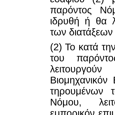
παρόντος Νόμ
ιδρυθή ή θα λ
των διατάξεων
(2) Το κατά τ
του παρόντο
λειτουργούν
Βιομηχανικόν 
τηρουμένων τ
Νόμου, λει
εμπορικόν επι