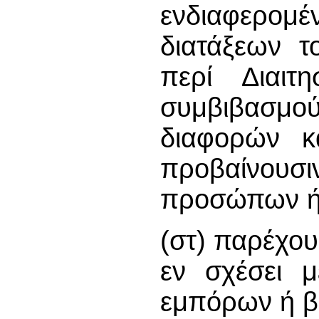
ενδιαφερο
διατάξεων τ
περί Διαιτ
συμβιβασμο
διαφορών κ
προβαίνουσι
προσώπων ή 
(στ) παρέχου
εν σχέσει 
εμπόρων ή β