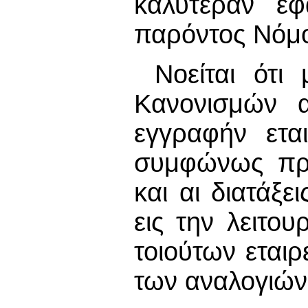
καλυτέραν εφ
παρόντος Νόμ
Νοείται ότι
Κανονισμών α
εγγραφήν ετα
συμφώνως προ
και αι διατάξε
εις την λειτου
τοιούτων εται
των αναλογιών