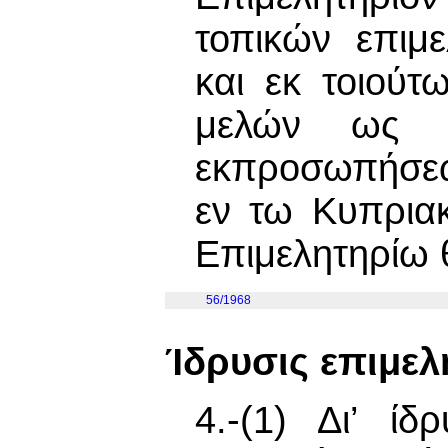
τοπικών επιμ
και εκ τοιούτ
μελών ως ή
εκπροσωπήσεω
εν τω Κυπρια
Επιμελητηρίω 
56/1968
Ίδρυσις επιμελ
4.-(1) Δι’ ίδ