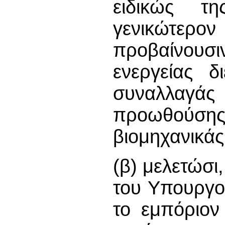
ειδικώς τ
γενικώτερ
προβαίνουσ
ενεργείας δ
συναλλαγά
προωθούσ
βιομηχανικάς
(β) μελετώσι,
του Υπουργο
το εμπόριον