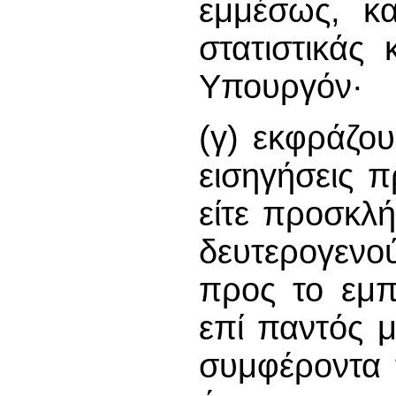
εμμέσως, κα
στατιστικάς
Υπουργόν·
(γ) εκφράζο
εισηγήσεις π
είτε προσκλή
δευτερογενο
προς το εμπ
επί παντός μ
συμφέροντα 