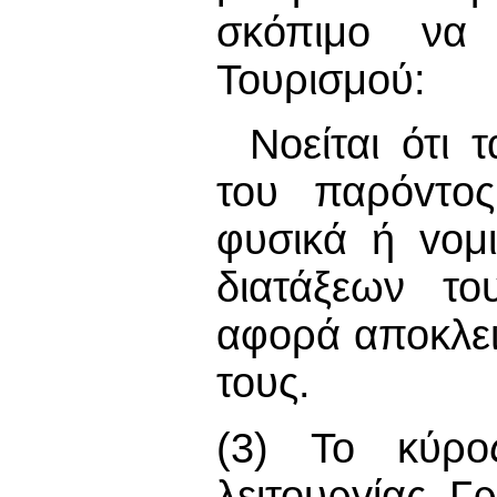
σκόπιμο να 
Τουρισμού:
Νοείται ότι 
του παρόvτo
φυσικά ή voμ
διατάξεων το
αφορά αποκλει
τους.
(3) Το κύρο
λειτουργίας Γ