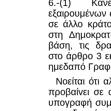
6.-(1) Καν
εξαιρουμένων 
σε άλλο κράτο
στη Δημοκρατ
βάση, τις δρ
στο άρθρο 3 ε
ημεδαπό Γραφε
Νοείται ότι 
πρoβαίvει σε 
υπογραφή συμ