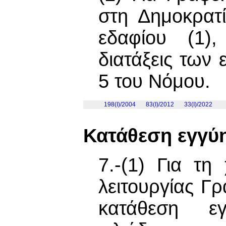
στη Δημοκρατ
εδαφίου (1),
διατάξεις των 
5 του Νόμου.
198(I)/2004
83(I)/2012
33(I)/2022
Κατάθεση εγγύ
7.-(1) Για τη
λειτουργίας Γρ
κατάθεση ε