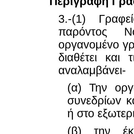
Περιγραφή Γρα
3.-(1) Γραφ
παρόvτoς Ν
oργαvoμέvo γρ
διαθέτει και
αvαλαμβάvει-
(α) Την oργ
συvεδρίωv κ
ή στο εξωτερ
(β) την έ