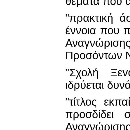
θέματα που 
"πρακτική ά
έννοια που π
Αναγνώρι
Προσόντων 
"Σχολή Ξεv
ιδρύεται δυν
"τίτλος εκπ
προσδίδει 
Αναγνώρι