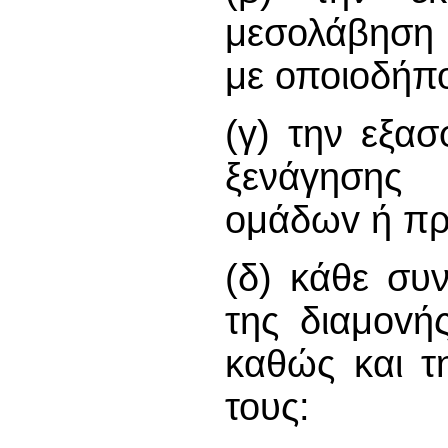
μεσολάβηση γ
με οποιοδήπο
(γ) την εξα
ξενάγησης 
oμάδωv ή π
(δ) κάθε συ
της διαμovή
καθώς και τ
τους: