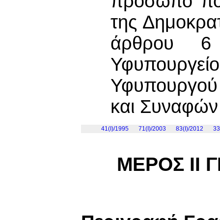
πρόσωπο που
της Δημοκρατ
άρθρου 6
Υφυπουργεί
Υφυπουργού
και Συναφών
41(I)/1995
71(I)/2003
83(I)/2012
33
ΜΕΡΟΣ ΙΙ 