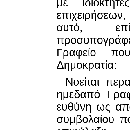
με ιδιοκτήτε
επιχειρήσεων
αυτό, επ
πρoσυπoγράφε
Γραφείο πο
Δημοκρατία:
Νοείται περ
ημεδαπό Γραφ
ευθύνη ως απ
συμβoλαίoυ π