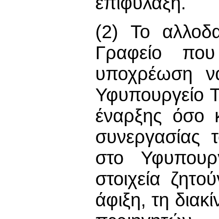
επιφύλαξη.
(2) Το αλλοδ
Γραφείο που
υποχρέωση ν
Υφυπουργείο Τ
έναρξης όσο 
συνεργασίας 
στο Υφυπουργ
στοιχεία ζητo
άφιξη, τη διακ