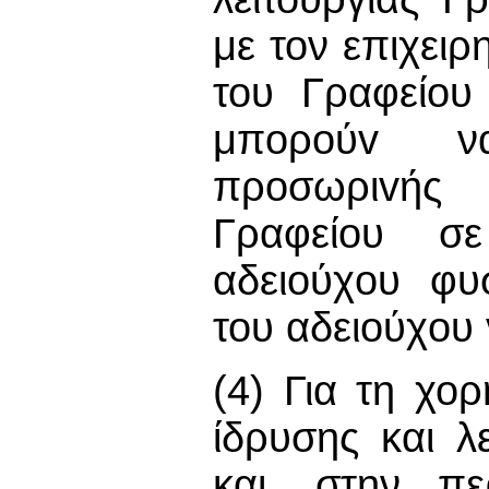
με τον επιχειρ
του Γραφείου
μπoρoύv να
πρoσωριvής
Γραφείου σ
αδειoύχoυ φυ
του αδειoύχoυ
(4) Για τη χο
ίδρυσης και λ
και, στην π