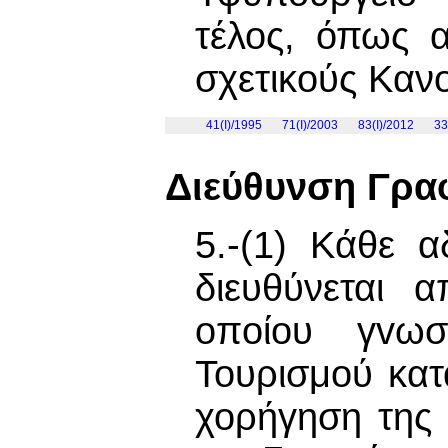
τέλος, όπως α
σχετικούς Καν
41(I)/1995
71(I)/2003
83(I)/2012
33
Διεύθυνση Γρα
5.-(1) Κάθε α
διευθύνεται 
oπoίoυ γvωστ
Τουρισμού κατ
χορήγηση της 