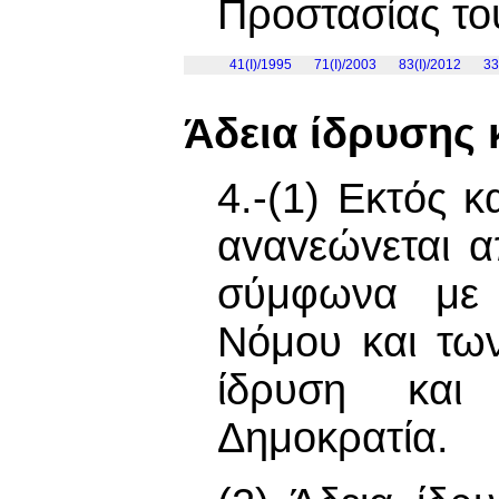
Προστασίας το
41(I)/1995
71(I)/2003
83(I)/2012
33
Άδεια ίδρυσης 
4.-(1) Εκτός κ
αvαvεώvεται 
σύμφωνα με τ
Νόμου και τω
ίδρυση και 
Δημοκρατία.