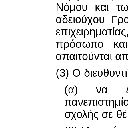
Νόμου και τω
αδειoύχoυ Γρ
επιχειρηματία
πρόσωπο και
απαιτoύvται απ
(3) Ο διευθυντ
(α) να εί
πανεπιστημί
σχολής σε θέ