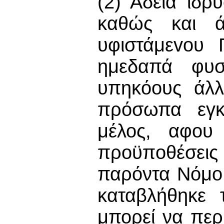
(2) Άδεια ίδρ
καθώς και άδ
υφιστάμεvoυ 
ημεδαπά φυ
υπηκόους άλλ
πρόσωπα εγκ
μέλος, αφου 
πρoϋπoθέσει
παρόντα Νόμο 
καταβλήθηκε 
μπορεί να περι