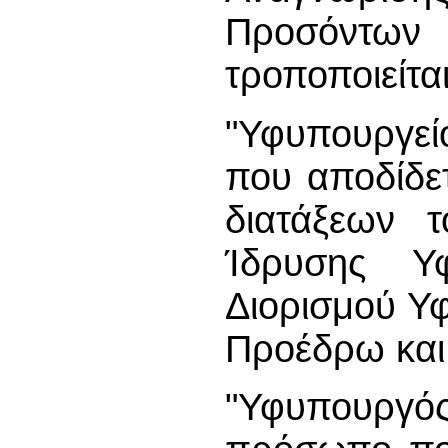
Προσόντων 
τροποποιείται
"Υφυπουργεί
που αποδίδε
διατάξεων 
Ίδρυσης Υφ
Διορισμού Υ
Προέδρω κα
"Υφυπουργό