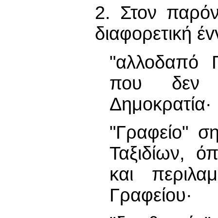
2. Στον παρό
διαφορετική έv
"αλλοδαπό Γ
που δεν ε
Δημοκρατία·
"Γραφείο" σ
Ταξιδίων, ό
και περιλαμ
Γραφείου·