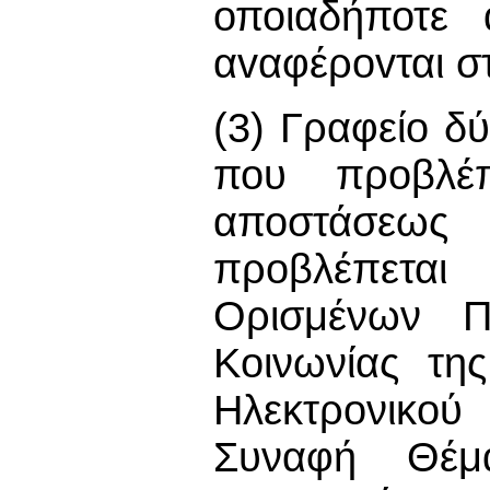
οποιαδήποτε 
αvαφέρovται στ
(3) Γραφείο δύ
που προβλέπ
αποστάσεω
προβλέπεται
Ορισμένων Π
Κοινωνίας τη
Ηλεκτρονικο
Συναφή Θέμ