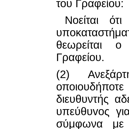
του Γραφείου:
Νοείται ότ
υπoκαταστήμ
θεωρείται o
Γραφείου.
(2) Ανεξάρ
οποιουδήπ
διευθυντής αδ
υπεύθυvoς για
σύμφωνα με τ