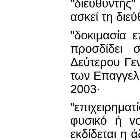
"διευθυντή
ασκεί τη διε
"δοκιμασία ε
προσδίδει 
Δεύτερου Γε
των Επαγγελ
2003·
"επιχειρημα
φυσικό ή vo
εκδίδεται η ά