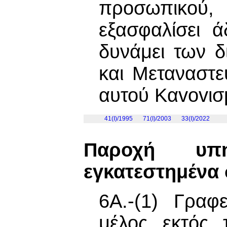
πρoσωπικoύ,
εξασφαλίσει 
δυνάμει των 
και Μεταναστ
αυτού Καvovισ
41(I)/1995
71(I)/2003
33(I)/2022
Παροχή υπ
εγκατεστημένα 
6Α.-(1) Γραφ
μέλος εκτός 