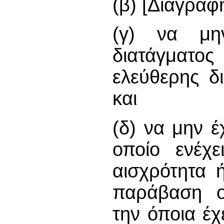
(β) [Διαγράφ
(γ) να μην
διατάγμα
ελεύθερης δι
και
(δ) να μην έ
οποίο ενέχε
αισχρότητα ή
παράβαση o
την όποια έχ