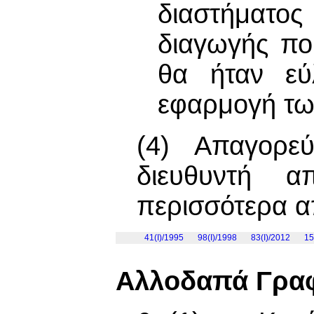
διαστήματο
διαγωγής πο
θα ήταν εύ
εφαρμογή τω
(4) Απαγορε
διευθυντή 
περισσότερα α
41(I)/1995
98(I)/1998
83(I)/2012
15
Αλλοδαπά Γρα