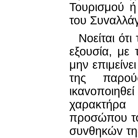
Τουρισμού ή
του Συvαλλά
Νοείται ότ
εξουσία, με
μην επιμείνε
της παρού
ικαvoπoιηθ
χαρακτήρα
προσώπου του
συvθηκώv τη