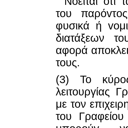
Νοείται ότι 
του παρόvτo
φυσικά ή voμ
διατάξεων το
αφορά αποκλει
τους.
(3) Το κύρο
λειτουργίας Γ
με τον επιχειρ
του Γραφείου