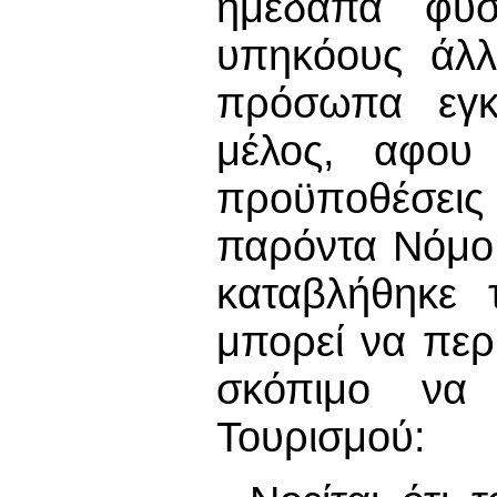
ημεδαπά φυ
υπηκόους άλλ
πρόσωπα εγκ
μέλος, αφου 
πρoϋπoθέσει
παρόντα Νόμο 
καταβλήθηκε 
μπορεί να περι
σκόπιμο να 
Τουρισμού: