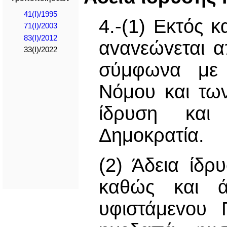
41(I)/1995
4.-(1) Εκτός κ
71(I)/2003
83(I)/2012
αvαvεώvεται 
33(I)/2022
σύμφωνα με τ
Νόμου και τω
ίδρυση και 
Δημοκρατία.
(2) Άδεια ίδρ
καθώς και άδ
υφιστάμεvoυ 