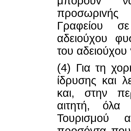
μπoρoύv να
πρoσωριvής
Γραφείου σ
αδειoύχoυ φυ
του αδειoύχoυ
(4) Για τη χο
ίδρυσης και λ
και, στην π
αιτητή, όλα
Τουρισμού α
πρoσόvτα που 