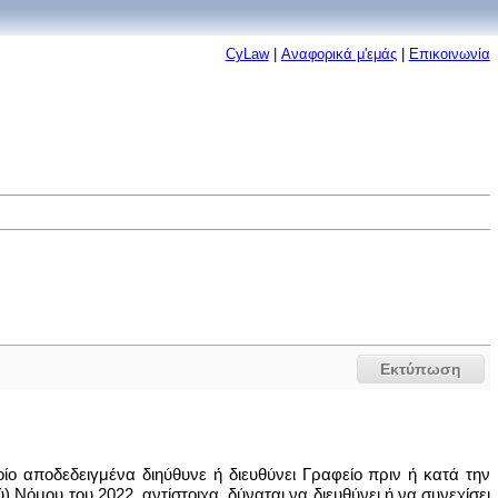
CyLaw
|
Αναφορικά μ'εμάς
|
Επικοινωνία
Εκτύπωση
ο αποδεδειγμένα διηύθυνε ή διευθύνει Γραφείο πριν ή κατά την
 Νόμου του 2022, αντίστοιχα, δύναται να διευθύνει ή να συνεχίσει