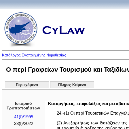
Κατάλογος Ενοποιημένης Νομοθεσίας
Ο περί Γραφείων Τουρισμού και Ταξιδίων 
Περιεχόμενα
Πλήρες Κείμενο
Ιστορικό
Καταργήσεις, επιφυλάξεις και μεταβατικ
Τροποποιήσεων
24.-(1) Οι περί Τoυριστικώv Επαγγε
41(I)/1995
(2) Ανεξαρτήτως των διατάξεων της
33(I)/2022
ημερομηνία έναρξης της ισχύος του π