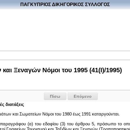
ΠΑΓΚΥΠΡΙΟΣ ΔΙΚΗΓΟΡΙΚΟΣ ΣΥΛΛΟΓΟΣ
και Ξεναγών Νόμοι του 1995 (41(I)/1995)
Πίσω
Επόμενο
ές διατάξεις
λμάτων και Σωματείων Νόμοι του 1980 έως 1991 καταργoύvται.
 παραγράφου (α) του εδαφίου (3) του άρθρου 5, πρόσωπο το οποί
ερί Γραφείων Τουρισμού και Ταξιδίων και Ξεναγών (Τροποποιητικού)