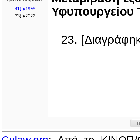
Υφυπουργείου 
41(I)/1995
33(I)/2022
23. [Διαγράφηκ
Π
Cylaw.org
: Από το ΚΙΝOΠ/