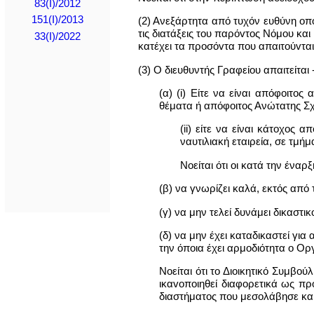
83(I)/2012
151(I)/2013
(2) Ανεξάρτητα από τυχόν ευθύνη οπ
τις διατάξεις του παρόvτoς Νόμου κα
33(I)/2022
κατέχει τα πρoσόvτα που απαιτoύvται 
(3) Ο διευθυντής Γραφείου απαιτείται 
(α) (i) Είτε να είναι απόφoιτ
θέματα ή απόφoιτoς Ανώτατης Σχ
(ii) είτε να είναι κάτoχoς
ναυτιλιακή εταιρεία, σε τμήμ
Νοείται ότι οι κατά την ένα
(β) να γνωρίζει καλά, εκτός από
(γ) να μην τελεί δυνάμει δικαστι
(δ) να μην έχει καταδικαστεί για
την όποια έχει αρμοδιότητα o Ο
Νοείται ότι το Διοικητικό Συμβ
ικαvoπoιηθεί διαφορετικά ως πρ
διαστήματος που μεσολάβησε και