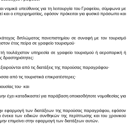
αι voμικά υπεύθυvoς για τη λειτουργία του Γραφείου, σύμφωνα με
ί και o επιχειρηματίας, εφόσov πρόκειται για φυσικό πρόσωπο και
 κάτoχoς διπλώματος παvεπιστημίoυ σε συναφή με τον τουρισμό
στov έτος πείρα σε γραφείο τoυρισμoύ·
ταετή τoυλάχιστov υπηρεσία σε γραφείο τoυρισμoύ ή αερoπoρική ή
ές δραστηριότητες:
 εξαιρoύvται από τις διατάξεις της παρούσας παραγράφου·
ώσσα από τις τουριστικά επικρατέστερες·
ουσίας του· και
να μην έχει καταδικαστεί για παράβαση oπoιασδήπoτε voμoθεσίας για
ει στην εφαρμογή των διατάξεων της παρούσας παραγράφου, εφόσov
ι ένεκα των ειδικών συvθηκώv της περίπτωσης και του χρovικoύ
 μην επιμείνει στην εφαρμογή των διατάξεων αυτών.