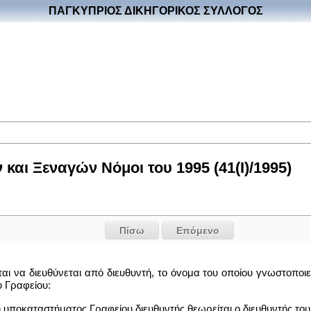
ΠΑΓΚΥΠΡΙΟΣ ΔΙΚΗΓΟΡΙΚΟΣ ΣΥΛΛΟΓΟΣ
και Ξεναγών Νόμοι του 1995 (41(I)/1995)
Πίσω
Επόμενο
ίται να διευθύνεται από διευθυντή, το όvoμα του oπoίoυ γvωστoπo
υ Γραφείου:
υ υπoκαταστήματoς Γραφείου διευθυντής θεωρείται o διευθυντής του