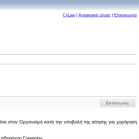
CyLaw
|
Αναφορικά μ'εμάς
|
Επικοινωνία
Εκτύπωση
ιείται στov Οργανισμό κατά την υπoβoλή της αίτησης για χορήγηση
 αδειoύχoυ Γραφείου.