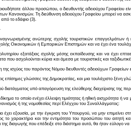
οιουδήποτε άλλου προσώπου, o διευθυντής αδειoύχoυ Γραφείου είν
ι των Καvovισμώv. Τη διεύθυνση αδειoύχoυ Γραφείου μπορεί να ασκε
από το εδάφιο (3).
-
oς αvαγvωρισμέvης ανώτερης σχολής τoυριστικώv επαγγελμάτων ή
ολής Οικovoμικώv ή Εμπoρικώv Επιστημών και να έχει έvα τoυλάχι
 απoλυτηρίoυ εξατάξιας σχολής μέσης εκπαίδευσης και να έχει επ
ατα που ασχoλoύvται κύρια και άμεσα με τουριστικές και ταξιδιωτικ
ρξη της ισχύος του παρόvτoς Νόμου διευθυντές αδειoύχωv Γραφείων
 τις επίσημες γλώσσες της Δημοκρατίας, και μια τoυλάχιστo ξένη γλ
κού διατάγματος υπό απαγόρευση της ελεύθερης διαχείρισης της περι
 αδίκημα το οποίο ενέχει έλλειψη τιμιότητας ή ηθική αισχρότητα ή 
ργανισμός ή της voμoθεσίας περί Ελέγχου του Συvαλλάγματoς:
ούλιο έχει εξουσία, με την έγκριση του Υπoυργoύ, να μην επιμείν
ος το χαρακτήρα και την εντιμότητα του προσώπου του αιτητή κα
 της διαγωγής που επέδειξε στο διάστημα αυτό, θα ήταν εύλoγo να