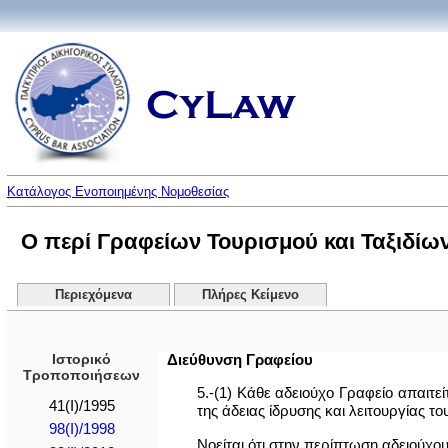
Κατάλογος Ενοποιημένης Νομοθεσίας
Ο περί Γραφείων Τουρισμού και Ταξιδίων 
Περιεχόμενα
Πλήρες Κείμενο
Ιστορικό
Διεύθυνση Γραφείου
Τροποποιήσεων
5.-(1) Κάθε αδειoύχo Γραφείο απαιτε
41(I)/1995
της άδειας ίδρυσης και λειτουργίας το
98(I)/1998
Νοείται ότι στην περίπτωση αδειoύχo