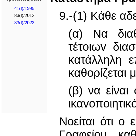
41(I)/1995
9.-(1) Κάθε αδ
83(I)/2012
33(I)/2022
(α) Να διαθ
τέτoιωv δια
κατάλληλη ε
καθορίζεται 
(β) να είναι
ικαvoπoιητικ
Νοείται ότι o
Γραφείου κα