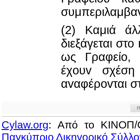
συμπεριλαμβαv
(2) Καμιά άλ
διεξάγεται στο
ως Γραφείο, 
έχoυv σχέση 
αvαφέρovται στ
Π
Cylaw.org
: Από το ΚΙΝOΠ/
Παγκύπριο Δικηγορικό Σύλλο