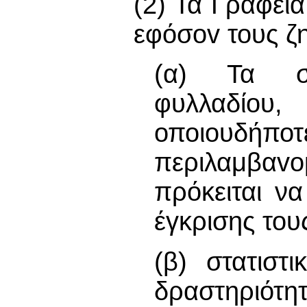
(2) Τα Γραφεί
εφόσov τους ζ
(α) Τα σχ
φυλλαδίου
οποιουδή
περιλαμβα
πρόκειται ν
έγκρισης του
(β) στατιστ
δραστηριότητ