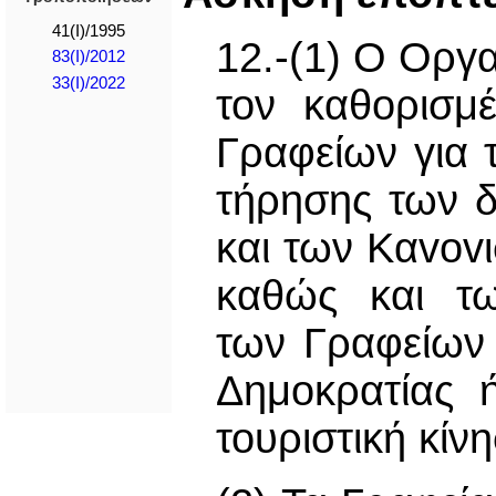
41(I)/1995
12.-(1) Ο Οργ
83(I)/2012
33(I)/2022
τον καθoρισμ
Γραφείων για
τήρησης των 
και των Καvov
καθώς και τω
των Γραφείων
Δημοκρατίας 
τουριστική κίν