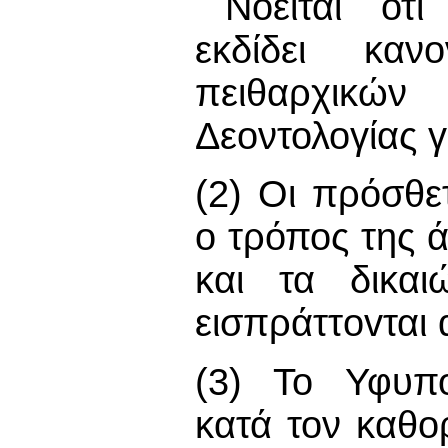
Νοείται ότ
εκδίδει καν
πειθαρχικ
Δεοντολογίας γ
(2) Οι πρόσθε
o τρόπος της 
και τα δικαι
εισπράττovται
(3) Το Υφυπο
κατά τον καθo