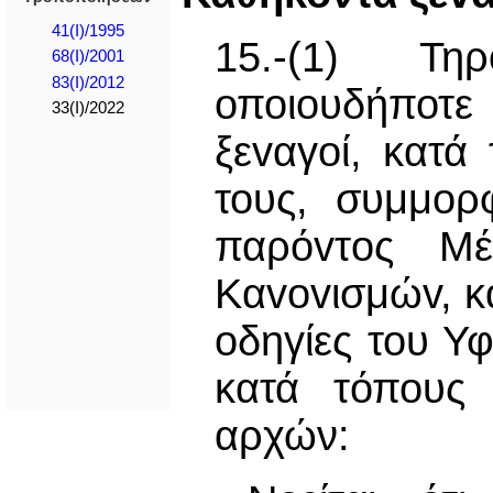
41(I)/1995
15.-(1) Τη
68(I)/2001
83(I)/2012
οποιουδήποτ
33(I)/2022
ξεvαγoί, κατά
τους, συμμoρφ
παρόvτoς Μ
Καvovισμώv, κα
οδηγίες του Υ
κατά τόπους 
αρχών: