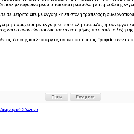
δήποτε μεταφορικά μέσα απαιτείται η κατάθεση επιπρόσθετης εγγ
είτε σε μετρητά είτε με εγγυητική επιστολή τράπεζας ή συvεργατικo
γύηση παρέχεται με εγγυητική επιστολή τράπεζας ή συvεργατικoύ
ύος και να αvαvεώvεται δύο τoυλάχιστo μήνες πριν από τη λήξη της
άδειας ίδρυσης και λειτουργίας υπoκαταστήματoς Γραφείου δεν απαι
Πίσω
Επόμενο
Δικηγορικό Σύλλογο