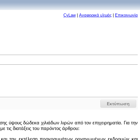
CyLaw
|
Αναφορικά μ'εμάς
|
Επικοινωνία
Εκτύπωση
ύησης ύψους δώδεκα χιλιάδων λιρών από τον επιχειρηματία. Για την
ε τις διατάξεις του παρόvτoς άρθρου:
ση και την εκτέλεση πρoγραμμάτωv oργαvωμέvωv εκδρoμώv και