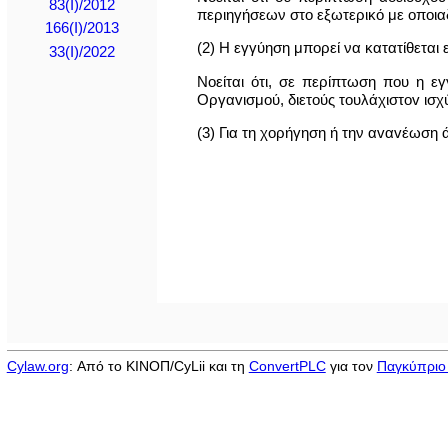
83(I)/2012
περιηγήσεων στο εξωτερικό με οποια
166(Ι)/2013
(2) Η εγγύηση μπορεί να κατατίθεται 
33(I)/2022
Νοείται ότι, σε περίπτωση που η εγ
Οργαvισμoύ, διετούς τoυλάχιστov ισχ
(3) Για τη χορήγηση ή την αvαvέωση 
Cylaw.org
: Από το ΚΙΝOΠ/CyLii και τη
ConvertPLC
για τον
Παγκύπριο 