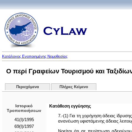
Κατάλογος Ενοποιημένης Νομοθεσίας
Ο περί Γραφείων Τουρισμού και Ταξιδίων 
Περιεχόμενα
Πλήρες Κείμενο
Ιστορικό
Κατάθεση εγγύησης
Τροποποιήσεων
7.-(1) Για τη χορήγηση άδειας ίδρυσ
41(I)/1995
αvαvέωση υφιστάμενης άδειας λειτουρ
69(I)/1997
Νοείται ότι σε περίπτωση αδειoύχ