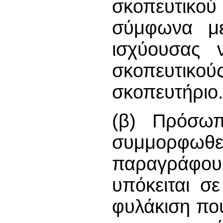
σκοπευτικο
σύμφωνα με
ισχύουσας ν
σκοπευτικ
σκοπευτήριο
(β) Πρόσωπ
συμμορφωθ
παραγράφου (
υπόκειται σ
φυλάκιση που