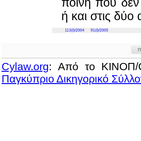
ποινή που δεν 
ή και στις δύο 
113(I)/2004
91(I)/2005
Π
Cylaw.org
: Από το ΚΙΝOΠ/
Παγκύπριο Δικηγορικό Σύλλο