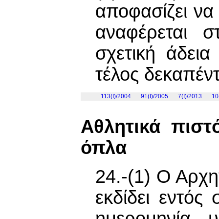
αποφασίζει να
αναφέρεται σ
σχετική άδεια
τέλος δεκαπέν
113(I)/2004
91(I)/2005
7(Ι)/2013
10
Αθλητικά πιστ
όπλα
24.-(1) Ο Αρχη
εκδίδει εντός
ημερομηνία υ