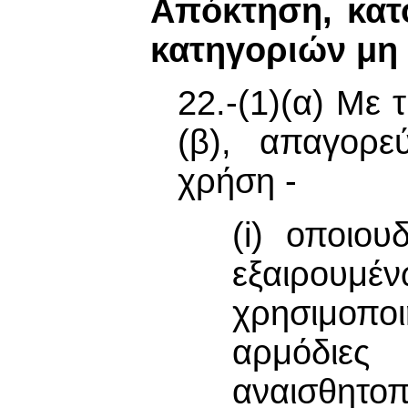
Απόκτηση, κατ
κατηγοριών μ
22.-(1)(α) Με
(β), απαγορε
χρήση -
(i) οποιο
εξαιρουμέ
χρησιμοπο
αρμόδιες
αναισθητο