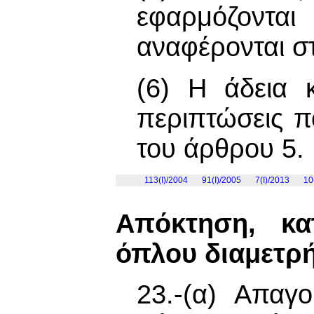
εφαρμόζοντ
αναφέρονται στ
(6) Η άδεια 
περιπτώσεις π
του άρθρου 5.
113(I)/2004
91(I)/2005
7(Ι)/2013
10
Απόκτηση, κ
όπλου διαμετρή
23.-(α) Απαγ