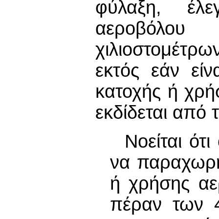
φύλαξη, έλ
αεροβόλου 
χιλιοστομέτρ
εκτός εάν είν
κατοχής ή χρή
εκδίδεται από 
Νοείται ότ
να παραχωρή
ή χρήσης αε
πέραν των 4