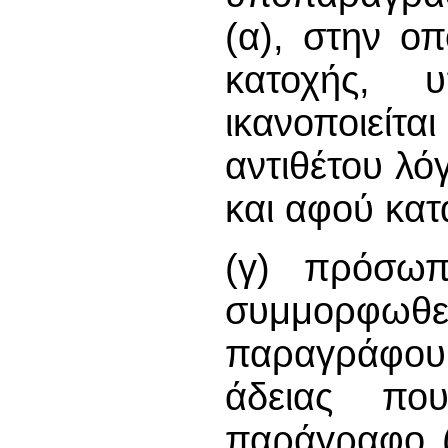
(α), στην οπ
κατοχής, 
ικανοποιείτα
αντιθέτου λό
και αφού κατ
(γ) πρόσωπ
συμμορφωθεί
παραγράφου 
άδειας πο
παράγραφο (β