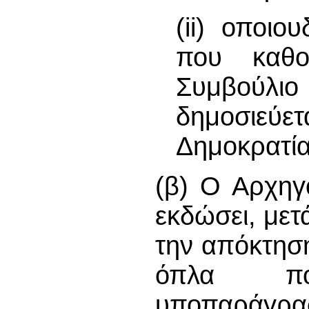
(ii) οποι
που καθο
Συμβούλ
δημοσιεύετ
Δημοκρατία
(β) Ο Αρχηγ
εκδώσει, μετ
την απόκτηση
όπλα πο
υποπαράγραφ