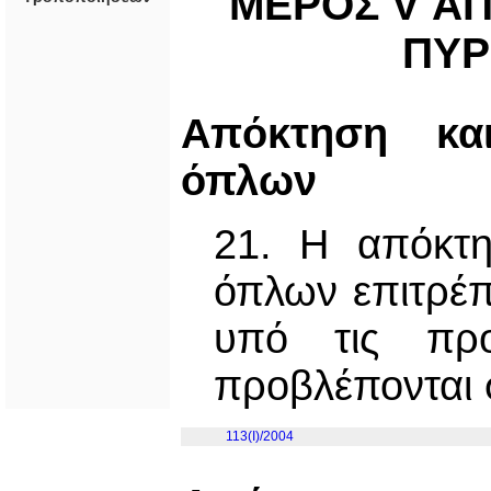
ΜΕΡΟΣ V Α
ΠΥ
Απόκτηση κα
όπλων
21. Η απόκτ
όπλων επιτρέπ
υπό τις προ
προβλέπονται 
113(I)/2004