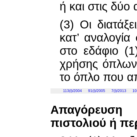
ή και στις δύο 
(3) Οι διατάξ
κατ’ αναλογία
στο εδάφιο (1
χρήσης όπλων,
το όπλο που απ
113(I)/2004
91(I)/2005
7(Ι)/2013
10
Απαγόρευση
πιστολιού ή π