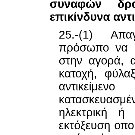
συναφών δρα
επικίνδυνα αντ
25.-(1) Απα
πρόσωπο να ει
στην αγορά, α
κατοχή, φύλα
αντικείμενο
κατασκευασμ
ηλεκτρική ή
εκτόξευση οπο