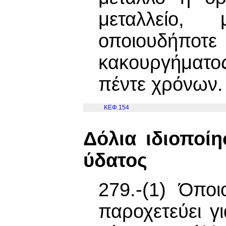
μεταλλείο,
οποιουδήποτ
κακουργήματο
πέντε χρόνων.
ΚΕΦ.154
Δόλια ιδιοποί
ύδατος
279.-(1) Όπο
παροχετεύει γ