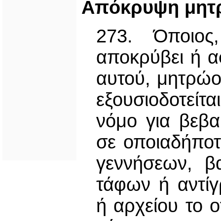
Απόκρυψη μητ
273. Όποιος
αποκρύβει ή α
αυτού, μητρώο
εξουσιοδοτείτ
νόμο για βεβα
σε οποιαδήποτ
γεννήσεων, β
τάφων ή αντί
ή αρχείου το 