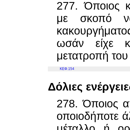
277. Όποιος 
με σκοπό να
κακουργήματος
ωσάν είχε κ
μετατροπή του
ΚΕΦ.154
Δόλιες ενέργει
278. Όποιος α
οποιοδήποτε ά
μέταλλο ή ο