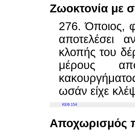
Ζωοκτονία με 
276. Όποιος, 
αποτελέσει α
κλοπής του δέ
μέρους απ
κακουργήματος
ωσάν είχε κλέψ
ΚΕΦ.154
Αποχωρισμός π