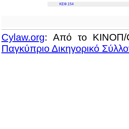
ΚΕΦ.154
Cylaw.org
: Από το ΚΙΝOΠ/
Παγκύπριο Δικηγορικό Σύλλο