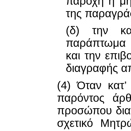
παροχή ή μη
της παραγράφ
(δ) την κα
παράπτωμα 
και την επιβ
διαγραφής α
(4) Όταν κατ
παρόντος άρθ
προσώπου δια
σχετικό Μητρ