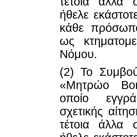
τέτοια άλλα 
ήθελε εκάστοτ
κάθε πρόσωπο
ως κτηματομε
Νόμου.
(2) Το Συμβο
«Μητρώο Βοη
οποίο εγγρά
σχετικής αίτη
τέτοια άλλα 