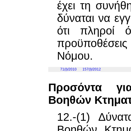
έχει τη συνήθ
δύναται να εγ
ότι πληροί ό
προϋποθέσεις
Νόμου.
71(I)/2010
157(I)/2012
Προσόντα γ
Βοηθών Κτηματ
12.-(1) Δύνα
Βοηθών Κτημα