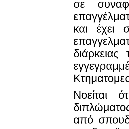
σε συνα
επαγγέλμα
και έχει 
επαγγελμα
διάρκειας
εγγεγραμ
Κτηματομεσ
Νοείται ό
διπλώματος
από σπουδέ