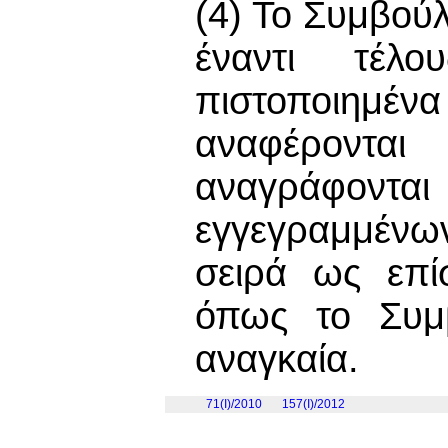
(4) Το Συμβούλι
έναντι τέλο
πιστοποιημέν
αναφέροντ
αναγράφο
εγγεγραμμένω
σειρά ως επίσ
όπως το Συμβ
αναγκαία.
71(I)/2010
157(I)/2012