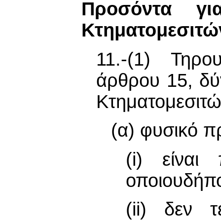
Προσόντα γ
Κτηματομεσιτώ
11.-(1) Τηρ
άρθρου 15, δύ
Κτηματομεσιτώ
(α) φυσικό π
(i) είναι
οποιουδήπο
(ii) δεν