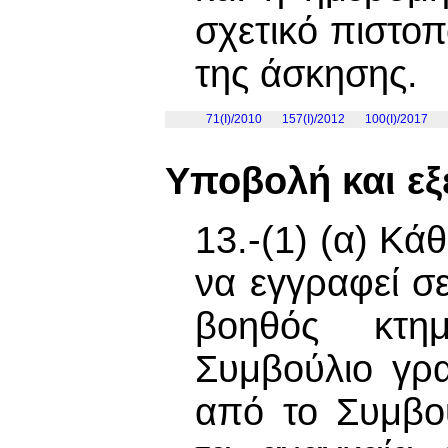
σχετικό πιστο
της άσκησης.
71(I)/2010
157(I)/2012
100(I)/2017
Υποβολή και εξ
13.-(1) (α) Κά
να εγγραφεί σ
βοηθός κτημ
Συμβούλιο γρ
από το Συμβο