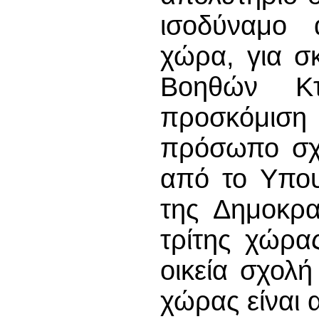
ισοδύναμο 
χώρα, για σ
Βοηθών Κτη
προσκόμισ
πρόσωπο σχε
από το Υπου
της Δημοκρα
τρίτης χώρας
οικεία σχολή
χώρας είναι