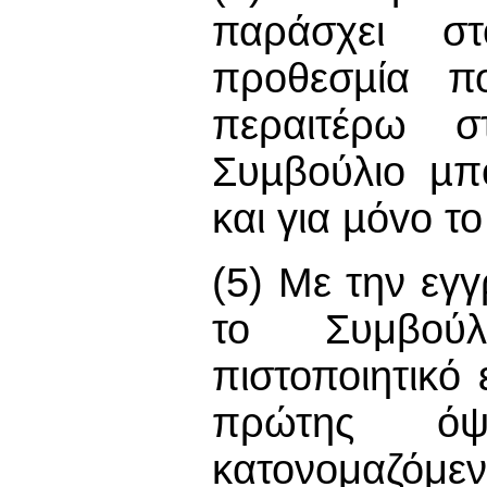
παράσχει σ
πρoθεσµία πο
περαιτέρω σ
Συµβoύλιo µπ
και για µόvo τ
(5) Με την εγ
το Συμβούλ
πιστοποιητικό
πρώτης όψ
κατονομαζόμ