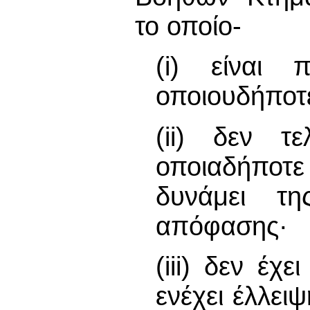
το οποίο-
(i) είναι 
οποιουδήποτ
(ii) δεν 
οποιαδήποτ
δυνάμει τη
απόφασης·
(iii) δεν έχ
ενέχει έλλειψ