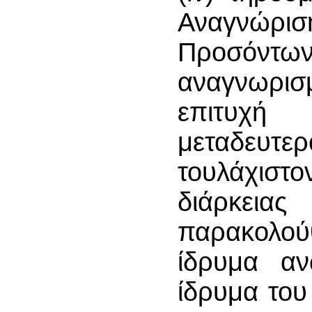
Αναγνώρι
Προσόντω
αναγνωρισ
επιτυχή 
μεταδευτε
τουλάχιστ
διάρκεια
παρακολο
ίδρυμα αν
ίδρυμα του