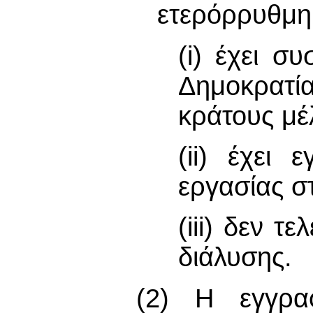
ετερόρρυθμη 
(i) έχει σ
Δημοκρατ
κράτους μέ
(ii) έχει
εργασίας σ
(iii) δεν τ
διάλυσης.
(2) Η εγγρα