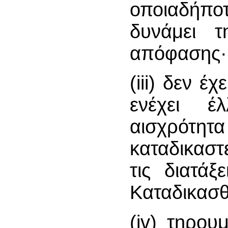
οποιαδήπο
δυνάμει τ
απόφασης·
(iii) δεν έ
ενέχει έ
αισχρότητ
καταδικαστ
τις διατά
Καταδικασ
(iv) τηρου