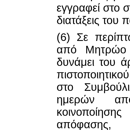
εγγραφεί στο 
διατάξεις του 
(6) Σε περίπ
από Μητρώο 
δυνάμει του ά
πιστοποιητικο
στο Συμβούλ
ημερών απ
κοινοποίηση
απόφασης, τ