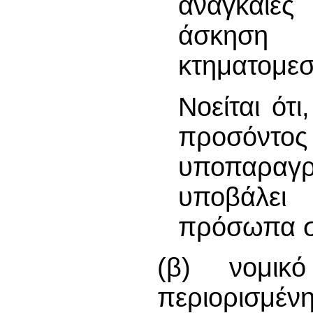
αναγκαίες
άσκηση 
κτηματομεσ
Νοείται ότ
προσό
υποπαραγρά
υποβάλει
πρόσωπα σε
(β) νομικ
περιορισμέ