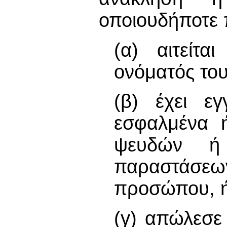
οποιουδήποτε
(α) αιτείτ
ονόματός του
(β) έχει ε
εσφαλμένα ή
ψευδών ή
παραστάσεων
προσώπου, 
(γ) απώλεσε