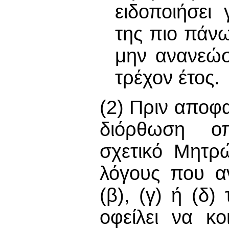
ειδοποιήσει
της πιο πάνω
μην ανανεώσε
τρέχον έτος.
(2) Πριν αποφ
διόρθωση οπ
σχετικό Μητρ
λόγους που α
(β), (γ) ή (δ)
οφείλει να κο