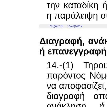
την καταδίκη ή
η παράλειψη 
71(I)/2010
157(I)/2012
Διαγραφή, ανά
ή επανεγγραφή
14.-(1) Τηρ
παρόντος Νόμο
να αποφασίζει
διαγραφή απ
ανάκληση ή