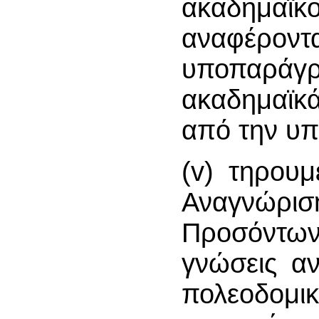
ακαδημαϊ
αναφέρ
υποπαράγρ
ακαδημαϊκ
από την υ
(v) τηρου
Αναγνώρι
Προσόντω
γνώσεις αν
πολεοδομι