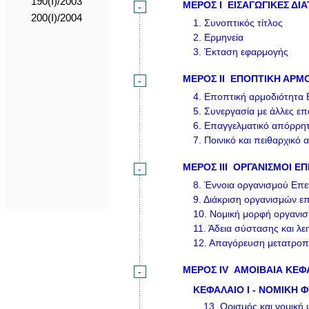
190(I)/2003
ΜΕΡΟΣ I
ΕΙΣΑΓΩΓΙΚΕΣ ΔΙΑ
-
200(I)/2004
1.
Συνοπτικός τίτλος
2.
Ερμηνεία
3.
Έκταση εφαρμογής
ΜΕΡΟΣ II
ΕΠΟΠΤΙΚΗ ΑΡΜΟ
-
4.
Εποπτική αρμοδιότητα 
5.
Συνεργασία με άλλες επ
6.
Επαγγελματικό απόρρη
7.
Ποινικό και πειθαρχικό
ΜΕΡΟΣ III
ΟΡΓΑΝΙΣΜΟΙ ΕΠ
-
8.
Έννοια οργανισμού Επε
9.
Διάκριση οργανισμών ε
10.
Νομική μορφή οργανι
11.
Άδεια σύστασης και λε
12.
Απαγόρευση μετατροπ
ΜΕΡΟΣ IV
ΑΜΟΙΒΑΙΑ ΚΕΦ
-
ΚΕΦΑΛΑΙΟ I - ΝΟΜΙΚΗ Φ
13.
Ορισμός και νομική