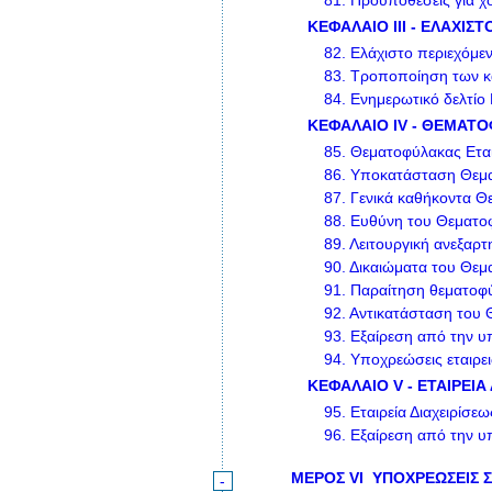
81.
Προϋποθέσεις για χο
ΚΕΦΑΛΑΙΟ III - ΕΛΑΧΙ
82.
Ελάχιστο περιεχόμε
83.
Τροποποίηση των κ
84.
Ενημερωτικό δελτίο
ΚΕΦΑΛΑΙΟ IV - ΘΕΜΑΤ
85.
Θεματοφύλακας Ετα
86.
Υποκατάσταση Θεμ
87.
Γενικά καθήκοντα Θ
88.
Ευθύνη του Θεματο
89.
Λειτουργική ανεξαρτ
90.
Δικαιώματα του Θεμ
91.
Παραίτηση θεματοφ
92.
Αντικατάσταση του
93.
Εξαίρεση από την 
94.
Υποχρεώσεις εταιρε
ΚΕΦΑΛΑΙΟ V - ΕΤΑΙΡΕΙΑ
95.
Εταιρεία Διαχειρίσε
96.
Εξαίρεση από την υ
ΜΕΡΟΣ VI
ΥΠΟΧΡΕΩΣΕΙΣ 
-