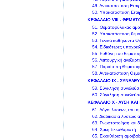
49.
Αντικατάσταση Εταιρ
50.
Υποκατάσταση Εταιρ
ΚΕΦΑΛΑΙΟ VIII - ΘΕΜΑ
51.
Θεματοφύλακας αμοι
52.
Υποκατάσταση θεμ
53.
Γενικά καθήκοντα Θ
54.
Ειδικότερες υποχρε
55.
Ευθύνη του θεματο
56.
Λειτουργική ανεξαρτ
57.
Παραίτηση Θεματοφ
58.
Αντικατάσταση Θεμ
ΚΕΦΑΛΑΙΟ IX - ΣΥΝΕΛΕ
59.
Σύγκληση συνελεύσε
60.
Σύγκληση συνελεύσε
ΚΕΦΑΛΑΙΟ Χ - ΛΥΣΗ ΚΑ
61.
Λόγοι λύσεως του α
62.
Διαδικασία λύσεως α
63.
Γνωστοποίηση και δ
64.
Χρέη Εκκαθαριστή
65.
Εκκαθάριση αμοιβαί