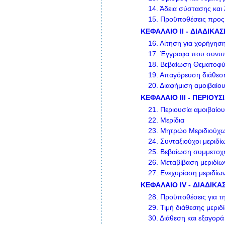
14.
Άδεια σύστασης και 
15.
Προϋποθέσεις προς 
ΚΕΦΑΛΑΙΟ II - ΔΙΑΔΙΚΑ
16.
Αίτηση για χορήγηση
17.
Έγγραφα που συνυπο
18.
Βεβαίωση Θεματοφ
19.
Απαγόρευση διάθεση
20.
Διαφήμιση αμοιβαίο
ΚΕΦΑΛΑΙΟ III - ΠΕΡΙΟΥ
21.
Περιουσία αμοιβαίου
22.
Μερίδια
23.
Μητρώο Μεριδιούχ
24.
Συνταξιούχοι μεριδί
25.
Βεβαίωση συμμετοχ
26.
Μεταβίβαση μεριδίω
27.
Ενεχυρίαση μεριδίω
ΚΕΦΑΛΑΙΟ IV - ΔΙΑΔΙΚΑ
28.
Προϋποθέσεις για τη
29.
Τιμή διάθεσης μεριδ
30.
Διάθεση και εξαγορ