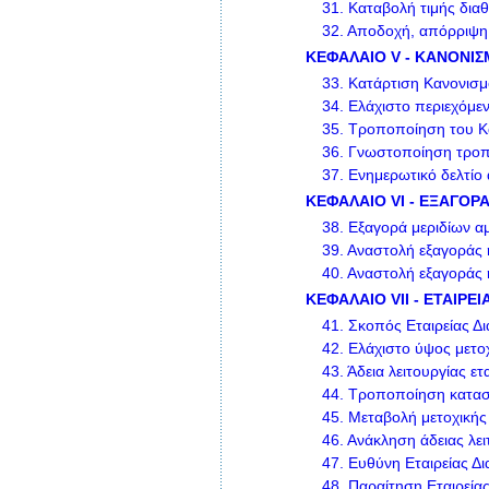
31.
Καταβολή τιμής δια
32.
Αποδοχή, απόρριψη κ
ΚΕΦΑΛΑΙΟ V - ΚΑΝΟΝΙΣ
33.
Κατάρτιση Κανονισ
34.
Ελάχιστο περιεχόμε
35.
Τροποποίηση του Κ
36.
Γνωστοποίηση τροπ
37.
Ενημερωτικό δελτίο 
ΚΕΦΑΛΑΙΟ VI - ΕΞΑΓΟΡ
38.
Εξαγορά μεριδίων α
39.
Αναστολή εξαγοράς ή
40.
Αναστολή εξαγοράς 
ΚΕΦΑΛΑΙΟ VII - ΕΤΑΙΡΕ
41.
Σκοπός Εταιρείας Δι
42.
Ελάχιστο ύψος μετοχ
43.
Άδεια λειτουργίας ετ
44.
Τροποποίηση καταστ
45.
Μεταβολή μετοχικής 
46.
Ανάκληση άδειας λει
47.
Ευθύνη Εταιρείας Δι
48.
Παραίτηση Εταιρείας