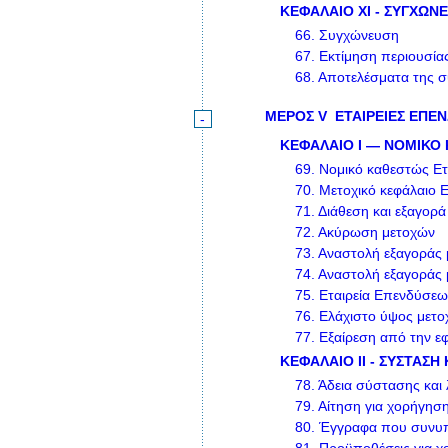
ΚΕΦΑΛΑΙΟ XI - ΣΥΓΧΩΝ
66.
Συγχώνευση
67.
Εκτίμηση περιουσία
68.
Αποτελέσματα της 
ΜΕΡΟΣ V
ΕΤΑΙΡΕΙΕΣ ΕΠΕ
-
ΚΕΦΑΛΑΙΟ I — ΝΟΜΙΚΟ
69.
Νομικό καθεστώς Ετ
70.
Μετοχικό κεφάλαιο 
71.
Διάθεση και εξαγορά
72.
Ακύρωση μετοχών
73.
Αναστολή εξαγοράς 
74.
Αναστολή εξαγοράς
75.
Εταιρεία Επενδύσεω
76.
Ελάχιστο ύψος μετο
77.
Εξαίρεση από την ε
ΚΕΦΑΛΑΙΟ II - ΣΥΣΤΑΣ
78.
Άδεια σύστασης και 
79.
Αίτηση για χορήγηση
80.
Έγγραφα που συνυπο