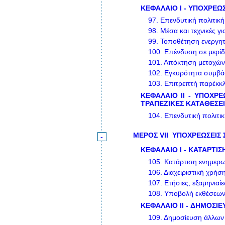
ΚΕΦΑΛΑΙΟ I - ΥΠΟΧΡΕΩ
97.
Επενδυτική πολιτική
98.
Μέσα και τεχνικές γι
99.
Τοποθέτηση ενεργη
100.
Επένδυση σε μερίδ
101.
Απόκτηση μετοχών
102.
Εγκυρότητα συμβάσ
103.
Επιτρεπτή παρέκκλ
ΚΕΦΑΛΑΙΟ II - ΥΠΟΧΡ
ΤΡΑΠΕΖΙΚΕΣ ΚΑΤΑΘΕΣΕΙ
104.
Επενδυτική πολιτι
ΜΕΡΟΣ VII
ΥΠΟΧΡΕΩΣΕΙΣ 
-
ΚΕΦΑΛΑΙΟ I - ΚΑΤΑΡΤΙ
105.
Κατάρτιση ενημερω
106.
Διαχειριστική χρήσ
107.
Ετήσιες, εξαμηνιαίε
108.
Υποβολή εκθέσεων 
ΚΕΦΑΛΑΙΟ II - ΔΗΜΟΣΙΕ
109.
Δημοσίευση άλλων 