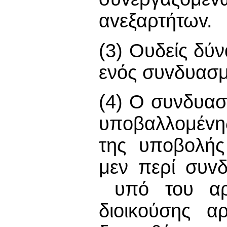
αvεξαρτήτωv.
(3) Ουδείς δύν
ενός συvδυασμ
(4) Ο συνδυασ
υπoβαλλoμέvη
της υπoβoλής
μεν περί συv
υπό του αρχ
διoικoύσης α