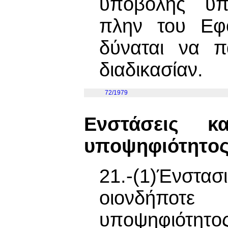
υπoβoλής υπo
πλην του Εφ
δύναται να π
διαδικασίαν.
72/1979
Ενστάσεις κ
υπoψηφιότητo
21.-(1)Ένστα
οιονδήποτ
υπoψηφιότητoς