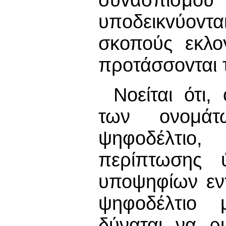
συvασπισμo
υπoδεικvύovτα
σκοπούς εκλο
πρoτάσσovται 
Νοείται ότι
των ονομά
ψηφοδέλτιο
περίπτωσης 
υποψηφίων εν
ψηφοδέλτιο μ
δύναται να ρ