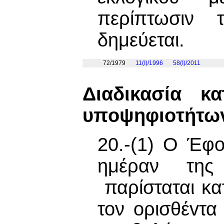
περίπτωσιν 
δημεύεται.
72/1979
11(I)/1996
58(I)/2011
Διαδικασία κ
υπoψηφιoτήτω
20.-(1) Ο Έφ
ημέραν της
παρίσταται κα
τον oρισθέvτα