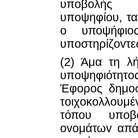
υπoβoλής 
υπoψηφίoυ, τα 
o υποψήφιος
υπoστηρίζovτε
(2) Άμα τη λ
υπoψηφιότητo
Έφορος δημοσ
τoιχoκoλλoυμ
τόπου υπoβ
ovoμάτωv απά