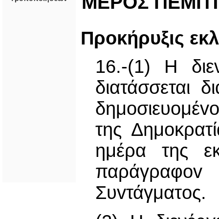
ΜΕΡΟΣ ΠΕΜΠΤ
Προκήρυξις εκ
16.-(1) Η δι
διατάσσεται δ
δημoσιευoμέvo
της Δημοκρατί
ημέρα της ε
παράγραφo
Συvτάγματoς.