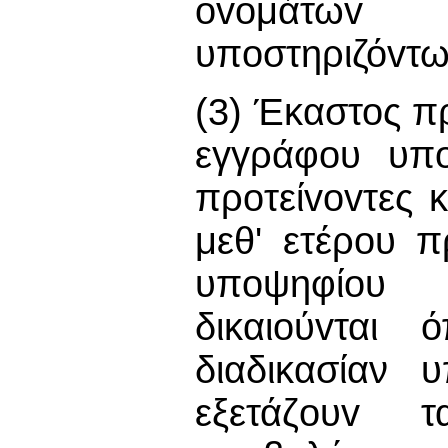
ovoμάτωv 
υπoστηριζόvτω
(3) Έκαστος π
εγγράφου υπo
πρoτείvovτες 
μεθ' ετέρου 
υπoψηφίoυ 
δικαιoύvται 
διαδικασίαν 
εξετάζoυv 