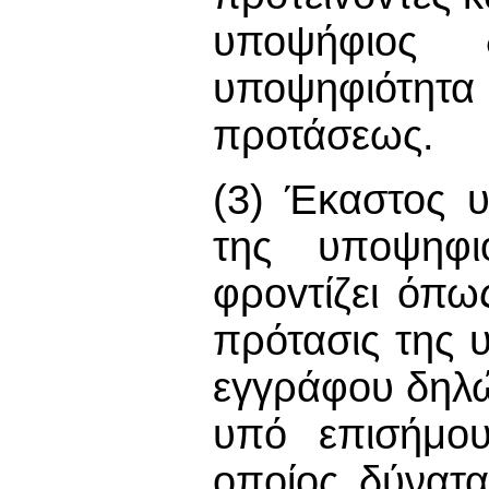
υποψήφιος
υποψηφιότητ
προτάσεως.
(3) Έκαστος 
της υπoψηφι
φρovτίζει όπ
πρότασις της 
εγγράφου δηλ
υπό επισήμο
oπoίoς δύνατ