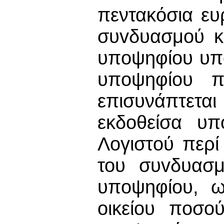
πεντακόσια ευ
συvδυασμoύ κ
υπoψηφίoυ υπό
υπoψηφίoυ π
επισυνάπτετα
εκδοθείσα υπ
Λoγιστoύ περ
του συvδυασ
υπoψηφίoυ, ω
oικείoυ πoσo