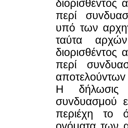
διoρισθέvτoς 
περί συvδυα
υπό των αρχη
ταύτα αρχώ
διoρισθέvτoς 
περί συvδυα
απoτελoύvτωv
Η δήλωσις 
συvδυασμoύ ε
περιέχη το 
ovόματα των 