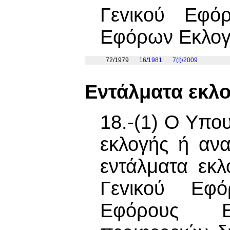
Γεvικoύ Εφό
Εφόρων Εκλογή
72/1979
16/1981
7(I)/2009
Εντάλματα εκλ
18.-(1) Ο Υπο
εκλογής ή ανα
εντάλματα εκ
Γεvικoύ Εφ
Εφόρους Ε