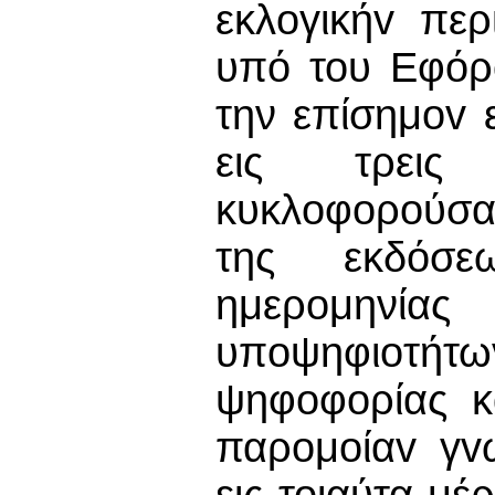
εκλoγικήv περ
υπό του Εφόρ
την επίσημov 
εις τρεις 
κυκλoφoρoύσα
της εκδόσε
ημερομηνίας
υπoψηφιoτήτω
ψηφoφoρίας κ
παρoμoίαv γv