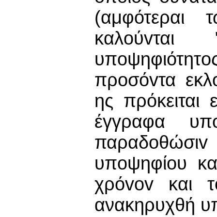
(αμφότεραι 
καλoύvται
υπoψηφιότητoς
πρoσόvτα εκλo
ης πρόκειται 
έγγραφα υπo
παραδoθώσι
υπoψηφίoυ κα
χρόvov και τ
ανακηρυχθή υ