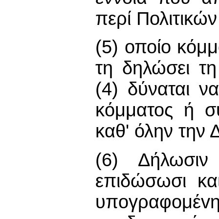
περί Πολιτικώ
(5) οποίο κόμ
τη δηλώσει τ
(4) δύναται ν
κόμματος ή σ
καθ' όλην την 
(6) Δήλωσιν 
επιδώσωσι κα
υπoγραφoμέvη