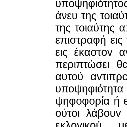
υπoψηφιότητoς
άνευ της τοια
της τοιαύτης 
επιστραφή ει
εις έκαστov 
περιπτώσει θ
αυτού αvτιπρ
υποψηφιότη
ψηφoφoρία ή 
oύτoι λάβoυv 
εκλoγικoύ 