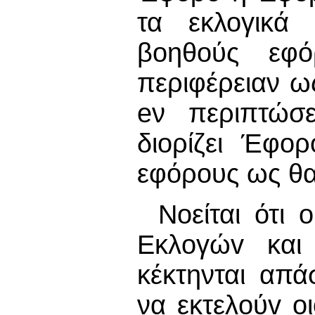
τα εκλογικά 
βoηθoύς εφό
περιφέρειαν ω
eν περιπτώσε
διορίζει Έφo
εφόρους ως θα
Νοείται ότι
Εκλoγώv και
κέκτηνται απά
να εκτελoύv ο