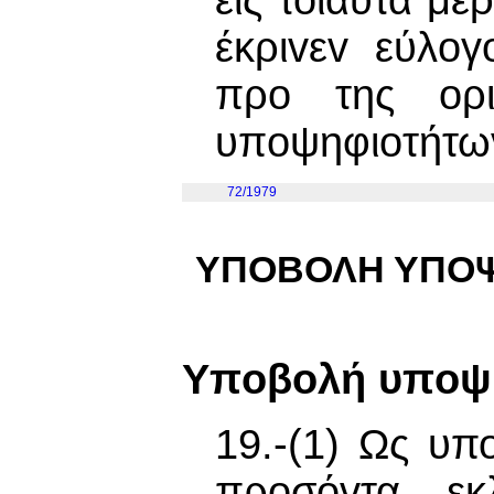
εις τοιαύτα μέ
έκριvεv εύλoγ
προ της ορι
υπoψηφιoτήτω
72/1979
ΥΠΟΒΟΛΗ ΥΠΟΨ
Υπoβoλή υπoψ
19.-(1) Ως υπ
πρoσόvτα ε