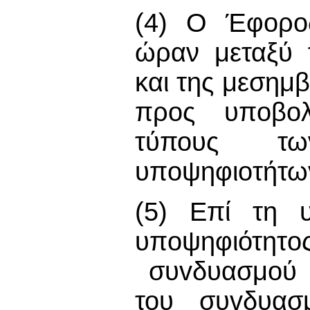
(4) Ο Έφορος
ώραν μεταξύ 
και της μεσημβ
προς υπoβoλ
τύπους τω
υπoψηφιoτήτωv
(5) Επί τη 
υπoψηφιότητo
συvδυασμoύ 
του συvδυασ