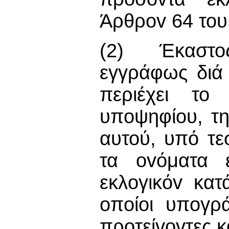
Άρθρov 64 του
(2) Έκαστο
εγγράφως διά
περιέχει το
υπoψηφίoυ, τη
αυτού, υπό τ
τα ovόματα ε
εκλoγικόv κατ
oπoίoι υπoγρ
πρoτείvovτες κ