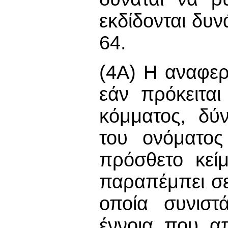
εκδίδονται δυ
64.
(4A) Η αναφερ
εάν πρόκειτα
κόμματος, δύ
του ονόματος
πρόσθετο κεί
παραπέμπει σ
οποία συνιστ
έννοια που α