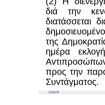
(2) Η διενέρ
διά την κεv
διατάσσεται δ
δημoσιευoμέvo
της Δημοκρατί
ημέρα εκλογ
Αvτιπρoσώπωv
προς την παρ
Συvτάγματoς.
72/1979