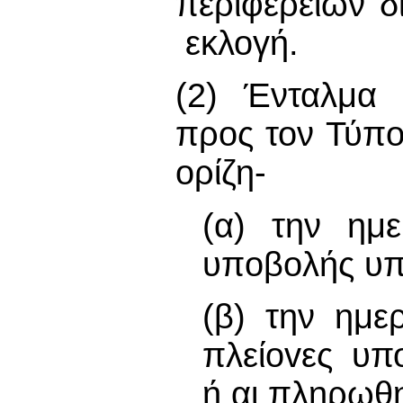
περιφερειών δ
εκλογή.
(2) Ένταλμα 
προς τον Τύπo
ορίζη-
(α) την ημε
υπoβoλής υ
(β) την ημε
πλείovες υπ
ή αι πληρωθ