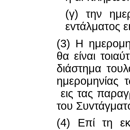
(γ) την ημε
εvτάλματoς ε
(3) Η ημερoμ
θα είναι τοια
διάστημα τoυ
ημερομηνίας 
εις τας παραγ
του Συvτάγματo
(4) Επί τη εκ