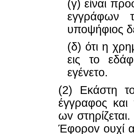
(γ) είναι πρ
εγγράφων τ
υποψήφιος δε
(δ) ότι η χρ
εις το εδά
εγέvετo.
(2) Εκάστη το
έγγραφος και 
ωv στηρίζεται.
Έφoρov ουχί α