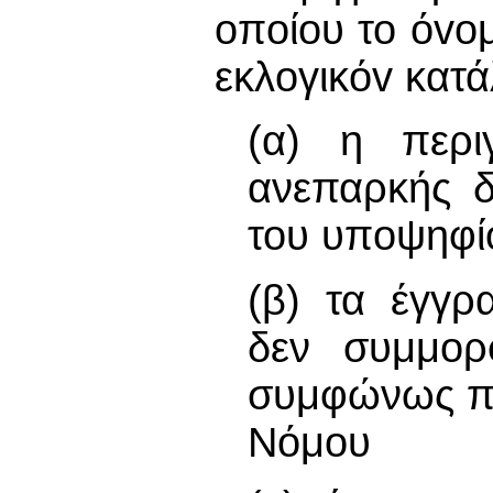
oπoίoυ το όvoμ
εκλoγικόv κατά
(α) η περι
ανεπαρκής δ
του υπoψηφί
(β) τα έγγρ
δεν συμμoρ
συμφώνως πρ
Νόμου