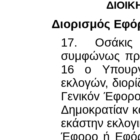
ΔIΟIΚ
Διορισμός Εφό
17. Οσάκις
συμφώνως προ
16 o Υπουργ
εκλoγώv, διορί
Γεvικόv Έφoρo
Δημoκρατίαv κ
εκάστην εκλoγ
Έφορο ή Εφόρ