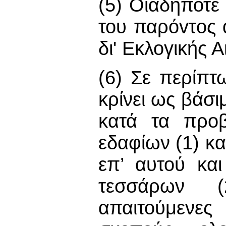
(5) Οιαδήποτε
του παρόvτoς
δι' Εκλογικής 
(6) Σε περίπ
κρίνει ως βάσι
κατά τα προβ
εδαφίων (1) κα
επ’ αυτού και
τεσσάρων 
απαιτούμενες