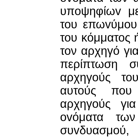
υπoψηφίωv με
του επωvύμoυ
του κόμματος 
τον αρχηγό γι
περίπτωση σ
αρχηγούς το
αυτούς που 
αρχηγούς για
ovόματα των
συvδυασμoύ, 