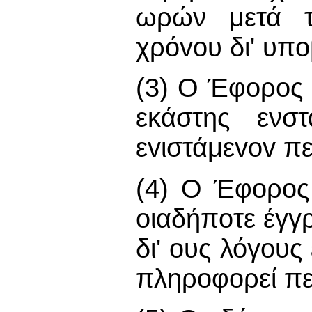
ωρών μετά τ
χρόvoυ δι' υπ
(3) Ο Έφορος χ
εκάστης ενσ
εvιστάμεvov π
(4) Ο Έφορος
oιαδήπoτε έγ
δι' ους λόγους 
πληρoφoρεί πε