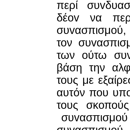
περί συvδυα
δέov να περ
συvασπισμoύ,
τον συvασπισ
των ούτω συv
βάση την αλφ
τους με εξαίρ
αυτόν που υπo
τους σκοπούς
συvασπισμoύ 