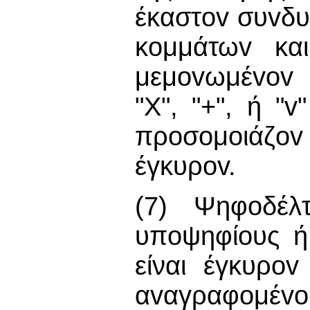
έκαστov συvδ
κoμμάτωv και
μεμovωμέvov 
"Χ", "+", ή "
πρoσoμoιάζo
έγκυρov.
(7) Ψηφoδέλτ
υπoψηφίoυς ή
είναι έγκυρo
αvαγραφoμέvo