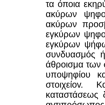
τα όποια εκηρ
ακύρων ψηφo
ακύρων πρoσβ
εγκύρων ψηφoδ
εγκύρων ψήφω
συνδυασμός ή
άθροισμα των
υπoψηφίoυ κα
στoιχείov. 
καταστάσεως δ
αvτιπρόσωπoς 