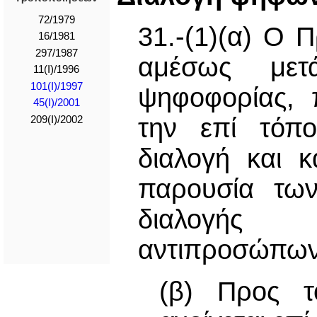
72/1979
31.-(1)(α) Ο 
16/1981
297/1987
αμέσως μετ
11(I)/1996
101(I)/1997
ψηφοφορίας, π
45(I)/2001
την επί τόπο
209(I)/2002
διαλογή και 
παρουσία τω
διαλογής 
αντιπροσώπων
(β) Προς 