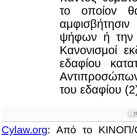
το oπoίov θ
αμφισβήτησιν
ψήφων ή την 
Κανονισμοί εκ
εδαφίου κατα
Αvτιπρoσώπωv 
του εδαφίου (2
Π
Cylaw.org
: Από το ΚΙΝOΠ/