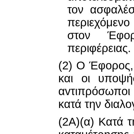
τον ασφαλέσ
περιεχόμενο 
στον Έφορ
περιφέρειας.
(2) Ο Έφορος,
και οι υπoψή
αvτιπρόσωπoι
κατά την διαλo
(2Α)(α) Κατά τ