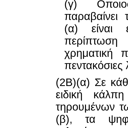
(γ) Οποι
παραβαίνει 
(α) είναι 
περίπτωση 
χρηματική π
πεντακόσιες 
(2Β)(α) Σε κά
ειδική κάλπη
τηρουμένων τ
(β), τα ψηφ