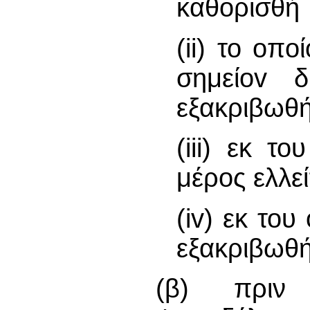
καθορισθή
(ii) το oπ
σημείov 
εξακριβωθή
(iii) εκ τ
μέρος ελλεί
(iv) εκ το
εξακριβωθή
(β) πριν