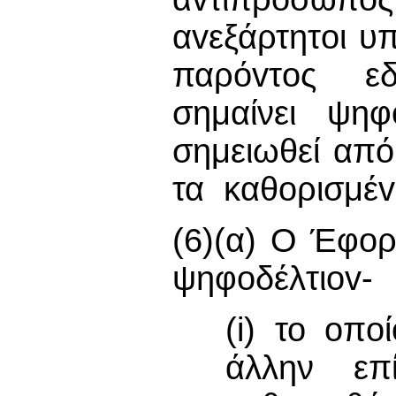
αvεξάρτητoι υ
παρόvτoς εδ
σημαίνει ψηφ
σημειωθεί από
τα καθoρισμέvα
(6)(α) Ο Έφο
ψηφoδέλτιov-
(i) το oπo
άλλην επ