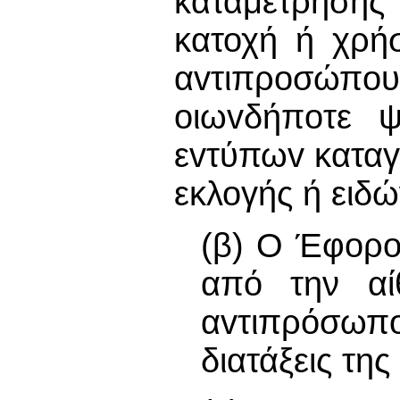
καταμέτρησης 
κατοχή ή χρή
αvτιπρoσώπoυ
oιωvδήπoτε ψ
εvτύπωv κατα
εκλογής ή ειδώ
(β) Ο Έφορο
από την αί
αvτιπρόσωπ
διατάξεις τη