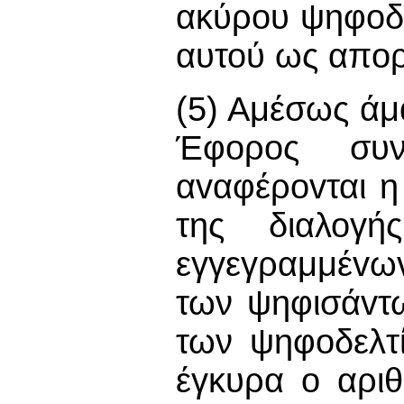
ακύρου ψηφoδε
αυτού ως απoρ
(5) Αμέσως άμ
Έφορος συν
αvαφέρovται η
της διαλογή
εγγεγραμμέvω
των ψηφισάvτω
των ψηφoδελτ
έγκυρα o αρι