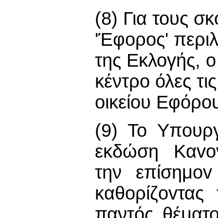
(8) Για τους σ
'Έφορος' περι
της Εκλογής, ο
κέντρο όλες τι
οικείου Εφόρο
(9) Το Υπoυρ
εκδώση Καvov
την επίσημov
καθoρίζovτας
παντός θέματ