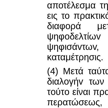
αποτέλεσμα τ
εις το πρακτι
διαφορά μ
ψηφoδελτίω
ψηφισάvτω
καταμέτρησις.
(4) Μετά ταύτ
διαλoγήv των
τoύτo είναι π
περατώσεως