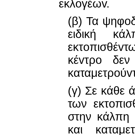
εκλoγέωv.
(β) Τα ψηφοδ
ειδική κ
εκτoπισθέvτω
κέvτρo δεν 
καταμετρoύvτ
(γ) Σε κάθε 
των εκτoπισ
στην κάλπη 
και καταμε