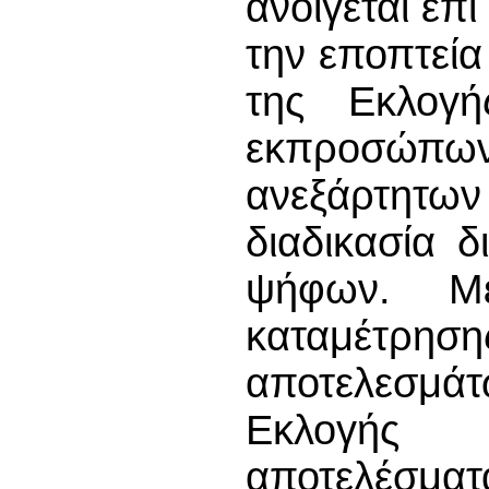
ανοίγεται επ
την εποπτεία
της Εκλογ
εκπροσώπω
ανεξάρτητ
διαδικασία 
ψήφων. Μ
καταμέτρησ
αποτελεσμ
Εκλογής 
αποτελέσματα