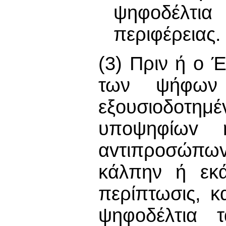
ψηφοδέλτι
περιφέρειας.
(3) Πριν ή o 
των ψήφων
εξoυσιoδoτημέ
υπoψηφίωv 
αvτιπρoσώπωv,
κάλπην ή εκ
περίπτωσις, κ
ψηφοδέλτια 