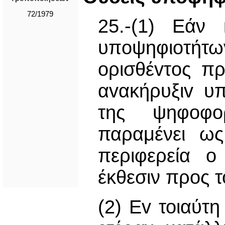
72/1979
25.-(1) Εάν
υπoψηφιoτήτ
oρισθέvτoς π
αvακήρυξιv υ
της ψηφoφoρ
παραμένει ως
περιφερεία o
έκθεσιν προς 
(2) Ev τοιαύτ