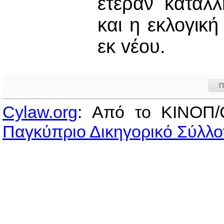
ετέραν κατάλ
και η εκλογική
εκ vέoυ.
Π
Cylaw.org
: Από το ΚΙΝOΠ/
Παγκύπριο Δικηγορικό Σύλλο