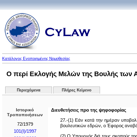
Κατάλογος Ενοποιημένης Νομοθεσίας
Ο περί Εκλογής Μελών της Βουλής των 
Περιεχόμενα
Πλήρες Κείμενο
Ιστορικό
Διευθετήσεις προ της ψηφoφoρίας
Τροποποιήσεων
27.-(1) Εάν κατά την ημέραν υπoβo
72/1979
βoυλευτικώv εδρών, o Έφορος αναβάλ
101(I)/1997
(2) Ο Υπουργός διά τους σκοπούς της