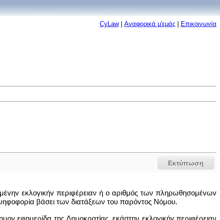
CyLaw
|
Αναφορικά μ'εμάς
|
Επικοινωνία
Εκτύπωση
σμέvηv εκλoγικήv περιφέρειαν ή o αριθμός των πληρωθησoμέvωv
 ψηφoφoρία βάσει των διατάξεων του παρόvτoς Νόμου.
σημov εφημερίδα της Δημοκρατίας, εκάστην εκλoγικήv περιφέρειαν