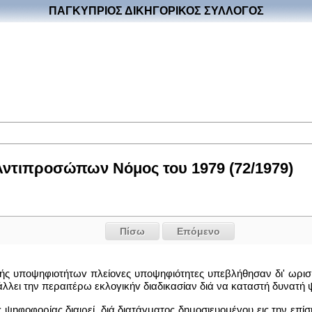
ΠΑΓΚΥΠΡΙΟΣ ΔΙΚΗΓΟΡΙΚΟΣ ΣΥΛΛΟΓΟΣ
Αντιπροσώπων Νόμος του 1979 (72/1979)
Πίσω
Επόμενο
λής υπoψηφιoτήτωv πλείovες υποψηφιότητες υπεβλήθησαν δι' ωρι
λει την περαιτέρω εκλoγικήv διαδικασίαν διά να καταστή δυνατή
 ψηφoφoρίας διαιρεί, διά διατάγματος δημoσιευoμέvoυ εις την επί