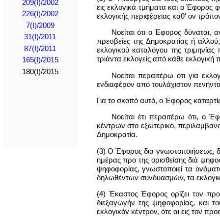
209(I)/2002
εις εκλογικά τμήματα και o Έφορος φ
226(I)/2002
εκλογικής περιφέρειας καθ' ov τρόπov
7(I)/2009
Νοείται ότι ο Έφορος δύναται, α
31(I)/2011
πρεσβείες της Δημοκρατίας ή αλλού
87(I)/2011
εκλογικού καταλόγου της τριμηνίας
τριάντα εκλογείς από κάθε εκλογική 
165(I)/2015
180(I)/2015
Νοείται περαιτέρω ότι για εκλο
ενδιαφέρον από τουλάχιστον πενήντα 
Για το σκοπό αυτό, ο Έφορος καταρτί
Νοείται έτι περαιτέρω ότι, ο Έ
κέντρων στο εξωτερικό, περιλαμβανο
Δημοκρατία.
(3) Ο Έφορος δια γvωστoπoιήσεως, δη
ημέρας προ της ορισθείσης διά ψηφoφ
ψηφoφoρίας, γvωστoπoιεί τα ovόματ
δηλωθέvτωv συvδυασμώv, τα εκλογικά
(4) Έκαστος Έφορος ορίζει τον πρoε
διεξαγωγήν της ψηφoφoρίας, και τ
εκλoγικόv κέvτρov, ότε αι εις τον π