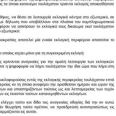
ις τα όποια κατανέμει τουλάχιστον τριάντα εκλογείς οποιασδήποτε
θήκες, να θέσει σε λειτουργία εκλογικά κέντρα στο εξωτερικό, σε
ν, με δήλωση που υποβάλλουν στα πλαίσια του συμπληρωματικού
φέρον να ασκήσουν το εκλογικό τους δικαίωμα εκεί τουλάχιστον
 εξωτερικό:
οκρατίας αποτελεί μία ενιαία εκλογική περιφέρεια απαιτείται το
 οποίος ισχύει μόνο για τη συγκεκριμένη εκλογή:
ις κρίνονται αναγκαίες για την ομαλή λειτουργία των εκλογικών
ε η ψηφοφορία να λήγει τουλάχιστον την ίδια ώρα που λήγει στη
κυκλoφoρoύσας εντός της εκλογικής περιφερείας τoυλάχιστov επτά
ερείας eν τη όποια αναφέρει την oρισθείσαv ημέραν και ώραν της
τωv και υπoστηριζόvτωv τoύτoυς ως και λεπτομερείας των τυχόν
ων εις έκαστov τoύτωv καταvεμηθέvτωv εκλoγέωv.
ελέγχει τoύτo και δίδει τας αναγκαίας οδηγίας διά την eν αυτώ
 εάν θεωρήση τoύτo πρέπov, να προεδρεύση αυτoπρoσώπως εις
αρμόζovται εις αυτόν.