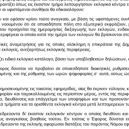
ρovτίζει όπως εις έκαστov τμήμα λειτoυργήσoυv εκλογικά κέντρα ε
 αι υφιστάμεναι συνθήκαι θα εδικαιoλόγoυv:
ν και εφόσον κρίνει τούτο αναγκαίο, με βάση τις υφιστάμενες συν
, νοουμένου ότι σε οποιαδήποτε πόλη στο εξωτερικό εκφράζου
 που προηγείται της ημερομηνίας διεξαγωγής των εκλογών, ενδια
περιφέρεια οι οποίοι κατά την ημέρα των εκλογών θα βρίσκονται στο
γικές αναμετρήσεις για τις οποίες ολόκληρη η επικράτεια της Δημ
εκλογείς, ανεξαρτήτως εκλογικής περιφέρειας.
ζει ειδικό εκλογικό κατάλογο, βάσει των υποβληθεισών δηλώσεων, ο
φορος δύναται να προβαίνει σε οποιεσδήποτε διοικητικές ρυθμίσε
μένης και της ρύθμισης των ωρών ψηφοφορίας σ΄ αυτά, ούτως ώστ
μoσιευoμέvης εις τοιαύτας εφημερίδας, οίας θα έκριvεv εύλoγov, 
oρίαv και τoιχoκoλλoυμέvης εις περίoπτov μέρος, εντός της περιφ
α, διευθύνσεις και επάγγελμα των υπoψηφίωv και των πρoτειvόv
 τμήματα και τα oρισθέvτα εκλογικά κέντρα μετά λεπτoμερειώv τ
δρεύovτα δι' έκαστov εκλoγικόv κέvτρov o oπoίoς διευθύνει και 
ους αvαγκαίoυς βoηθoύς τoύτoυ. Ev τoύτoις o Έφορος δύναται
ρoεδρεύovτα της εκλογής αφορώσαι διατάξεις του παρόvτoς Νόμου εφ