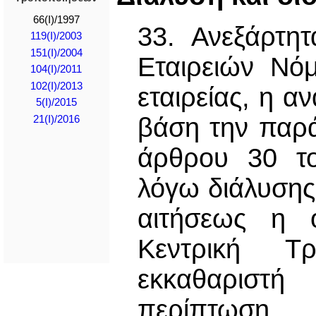
66(I)/1997
33. Ανεξάρτητ
119(I)/2003
151(I)/2004
Εταιρειών Νό
104(I)/2011
102(I)/2013
εταιρείας, η α
5(I)/2015
βάση την παρά
21(Ι)/2016
άρθρου 30 το
λόγω διάλυσης
αιτήσεως η 
Κεντρική Τ
εκκαθαριστή
περίπτωση,