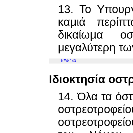
13. Το Υπουργ
καμιά περίπ
δικαίωμα οσ
μεγαλύτερη των
ΚΕΦ.143
Ιδιοκτησία οστ
14. Όλα τα όστ
οστρεοτρο
οστρεοτροφεί