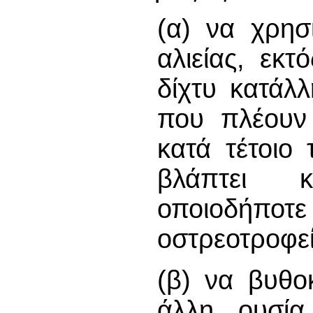
(α) να χρησ
αλιείας, εκτ
δίχτυ κατάλ
που πλέουν 
κατά τέτοιο
βλάπτει 
οποιοδήποτε
οστρεοτροφε
(β) να βυθο
άλλη ουσία