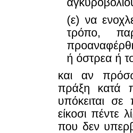
αγκυροβολίο
(ε) να ενοχλ
τρόπο, πα
προαναφέρθη
ή όστρεα ή τ
και αν πρόσ
πράξη κατά 
υπόκειται σε 
είκοσι πέντε λ
που δεν υπερβα