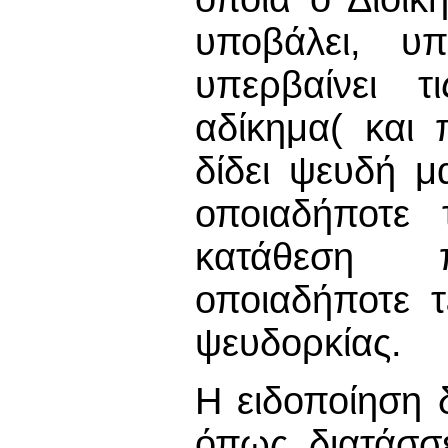
υποβάλει, υ
υπερβαίνει τ
αδίκημα( και
δίδει ψευδή μ
οποιαδήποτε 
κατάθεση π
οποιαδήποτε τ
ψευδορκίας.
Η ειδοποίηση 
όπως διατάσσε