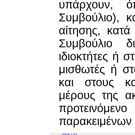
υπάρχουν, ό
Συμβούλιο), 
αίτησης, κατ
Συμβούλιο δι
ιδιοκτήτες ή σ
μισθωτές ή σ
και στους κ
μέρους της α
προτεινόμενο
παρακειμένων 
ΚΕΦ.143