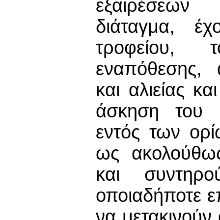
εξαιρέσεων 
διάταγμα, έ
τροφείου, τ
εναπόθεσης, 
και αλιείας κ
άσκηση του δ
εντός των ορί
ως ακολούθως
και συντηρο
οποιαδήποτε ε
να μετακινούν