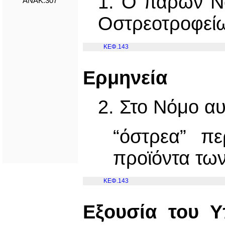
1. Ο παρών Ν
ΑΝΑΚ.307
Οστρεοτροφεί
ΚΕΦ.143
Ερμηνεία
2. Στο Νόμο αυ
“όστρεα” πε
προϊόντα τω
ΚΕΦ.143
Εξουσία του Υ