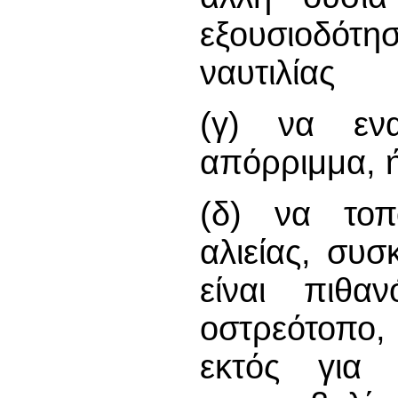
εξουσιοδό
ναυτιλίας
(γ) να ενα
απόρριμμα, 
(δ) να τοπ
αλιείας, συ
είναι πιθα
οστρεότοπο, 
εκτός για 