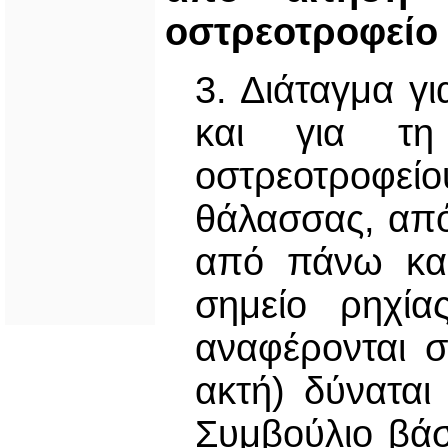
οστρεοτροφείο
3. Διάταγμα γ
και για τη
οστρεοτροφείο
θάλασσας, απ
από πάνω και
σημείο ρηχία
αναφέρονται 
ακτή) δύναται
Συμβούλιο βάσ