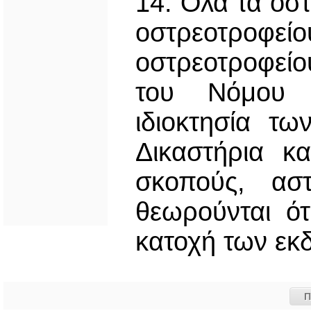
14. Όλα τα όστ
οστρεοτρο
οστρεοτροφεί
του Νόμου 
ιδιοκτησία τ
Δικαστήρια κ
σκοπούς, αστ
θεωρούνται ότ
κατοχή των εκ
Π