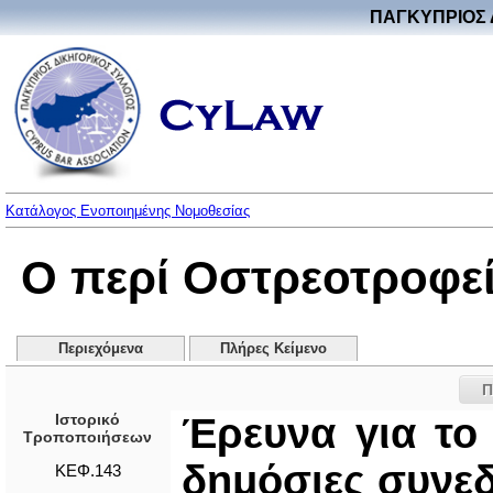
ΠΑΓΚΥΠΡΙΟΣ 
Κατάλογος Ενοποιημένης Νομοθεσίας
Ο περί Οστρεοτροφε
Περιεχόμενα
Πλήρες Κείμενο
Π
Ιστορικό
Έρευνα για το
Τροποποιήσεων
δημόσιες συνεδ
ΚΕΦ.143