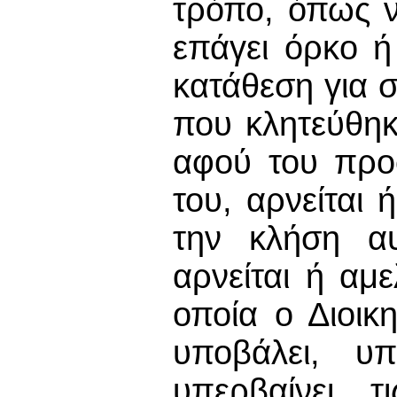
τρόπο, όπως ν
επάγει όρκο ή
κατάθεση για 
που κλητεύθηκ
αφού του προ
του, αρνείται
την κλήση α
αρνείται ή αμ
οποία ο Διοικ
υποβάλει, υ
υπερβαίνει τ