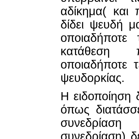
αδίκημα( και
δίδει ψευδή μ
οποιαδήποτε 
κατάθεση π
οποιαδήποτε τ
ψευδορκίας.
Η ειδοποίηση 
όπως διατάσσε
συνεδρίαση 
συνεδρίαση) δ