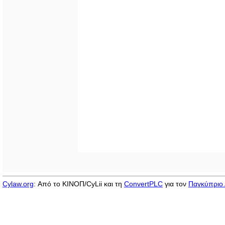
Cylaw.org
: Από το ΚΙΝOΠ/CyLii και τη
ConvertPLC
για τον
Παγκύπριο 