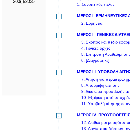
200(I)/2025
1.
Συνοπτικός τίτλος
ΜΕΡΟΣ Ι
ΕΡΜΗΝΕΥΤΙΚΕΣ Δ
-
2.
Ερμηνεία
ΜΕΡΟΣ ΙΙ
ΓΕΝΙΚΕΣ ΔΙΑΤΑΞ
-
3.
Σκοπός και πεδίο εφαρ
4.
Γενικές αρχές
5.
Επιτροπή Αναθεώρηση
6.
[Διαγράφηκε]
ΜΕΡΟΣ ΙΙΙ
ΥΠΟΒΟΛΗ ΑΙΤΗ
-
7.
Αίτηση για περαιτέρω χ
8.
Απόρριψη αίτησης
9.
Δικαίωμα προσβολής απ
10.
Εξαίρεση από υποχρ
11.
Υποβολή αίτησης επαν
ΜΕΡΟΣ IV
ΠΡΟΫΠΟΘΕΣΕΙΣ
-
12.
Διαθέσιμοι μορφότυποι
13.
Αρχές που διέπουν την