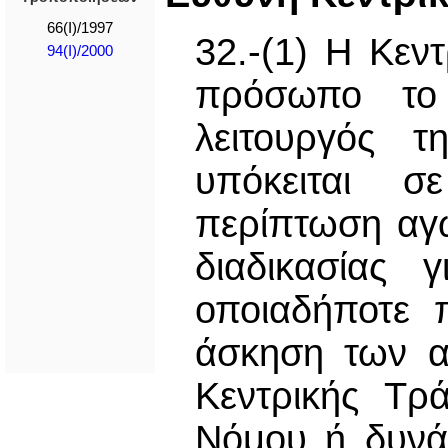
66(I)/1997
32.-(1) Η Κεν
94(I)/2000
πρόσωπο το 
λειτουργός τ
υπόκειται σ
περίπτωση αγω
διαδικασίας 
οποιαδήποτε 
άσκηση των α
Κεντρικής Τρ
Νόμου ή δυνά