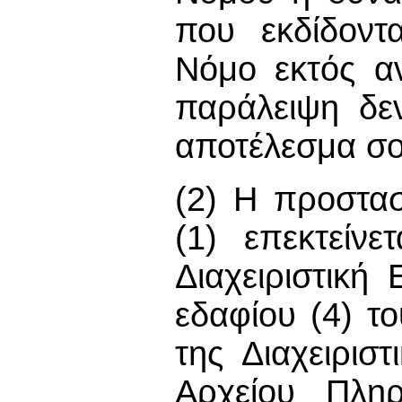
που εκδίδοντ
Νόμο εκτός α
παράλειψη δεν
αποτέλεσμα σο
(2) Η προστασ
(1) επεκτείν
Διαχειριστική
εδαφίου (4) τ
της Διαχειρισ
Αρχείου Πλη