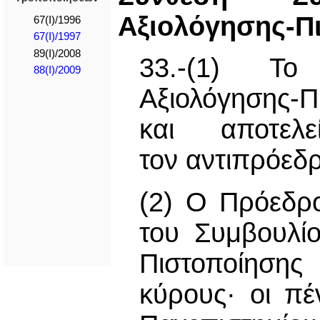
Αξιολόγησης-Π
67(I)/1996
67(I)/1997
89(I)/2008
33.-(1) Το 
88(I)/2009
Αξιολόγησης-
και αποτελ
τον αντιπρόεδρ
(2) Ο Πρόεδρο
του Συμβουλίο
Πιστοποίησης
κύρους· οι πέ