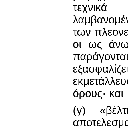
τεχνικ
λαμβανομέ
των πλεονε
οι ως άνω
παράγοντ
εξασφαλίζ
εκμετάλλε
όρους· και
(γ) «βέλτ
αποτελεσμα