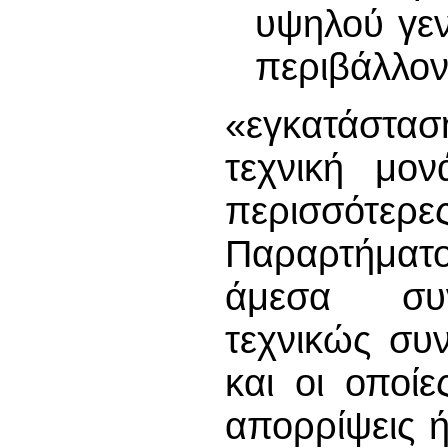
υψηλού γεν
περιβάλλον
«εγκατάστα
τεχνική μον
περισσότερε
Παραρτήματο
άμεσα συνδ
τεχνικώς συν
και οι οποίε
απορρίψεις 