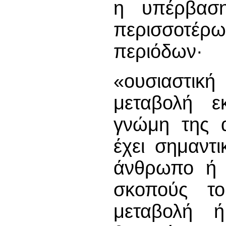
η υπέρβαση
περισσοτέρ
περιόδων·
«ουσιαστικ
μεταβολή ε
γνώμη της α
έχει σημαντι
άνθρωπο ή σ
σκοπούς το
μεταβολή ή