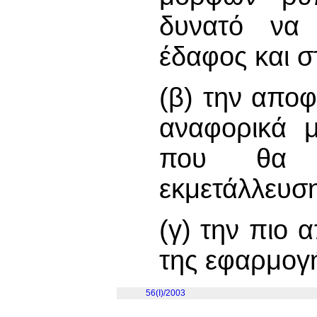
δυνατό να 
έδαφος και σ
(β) την απο
αναφορικά 
που θα ε
εκμετάλλευση
(γ) την πιο
της εφαρμογ
56(I)/2003