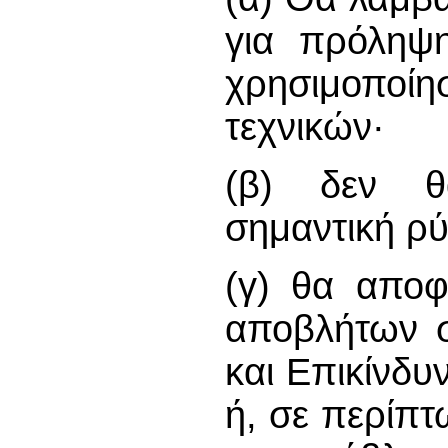
για πρόληψη
χρησιμοποίη
τεχνικών·
(β) δεν θα
σημαντική ρ
(γ) θα αποφ
αποβλήτων σ
και Επικίνδ
ή, σε περίπτ