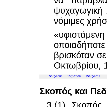
να παραβλά
ψυχαγωγική λ
νόμιμες χρήσ
«υφιστάμε
οποιαδήπο
βρισκόταν σε
Οκτωβρίου, 
56(I)/2003
15(I)/2006
151(I)/2012
Σκοπός και Πε
3.(1) Σκοπός