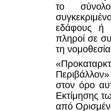
το σύνολ
συγκεκριμ
εδάφους ή 
πληροί σε σ
τη νομοθεσία
«Προκαταρκ
Περιβάλλον»
στον όρο αυ
Εκτίμησης τ
από Ορισμέν