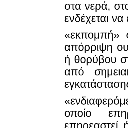
στα νερά, στ
ενδέχεται να
«εκπομπή» σ
απόρριψη ου
ή θορύβου στ
από σημεια
εγκατάσταση
«ενδιαφερόμε
οποίο επη
επηρεαστεί 