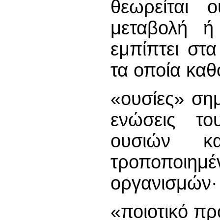
θεωρείται 
μεταβολή ή
εμπίπτει στ
τα οποία καθ
«ουσίες» σημα
ενώσεις το
ουσιών κ
τροποποιημ
οργανισμών·
«ποιοτικό πρ