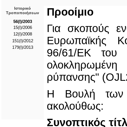
Ιστορικό
Προοίμιο
Τροποποιήσεων
56(I)/2003
Για σκοπούς ε
15(I)/2006
12(I)/2008
Ευρωπαϊκής Κο
151(I)/2012
179(Ι)/2013
96/61/ΕΚ του 
ολοκληρωμένη
ρύπανσης" (OJL2
Η Βουλή των 
ακολούθως:
Συνοπτικός τίτ