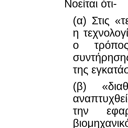
Νοείται ότι-
(α) Στις «
η τεχνολογ
ο τρόπος
συντήρησης
της εγκατά
(β) «διαθ
αναπτυχθεί
την εφα
βιομηχανι