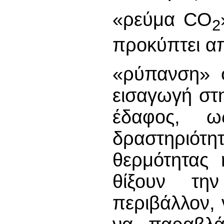
«ρεύμα CO
2
προκύπτει α
«ρύπανση» σ
εισαγωγή στ
έδαφος, ω
δραστηριότ
θερμότητας 
θίξουν τη
περιβάλλον,