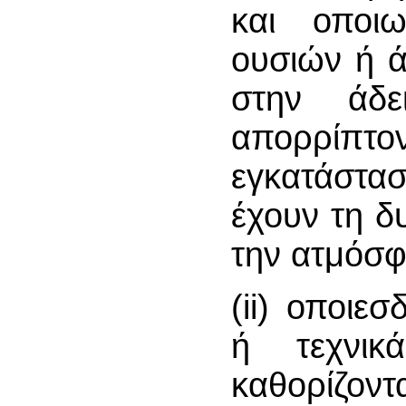
και οποι
ουσιών ή 
στην άδε
απορρίπτο
εγκατάστα
έχουν τη δ
την ατμόσφ
(ii) οποιε
ή τεχνι
καθορίζ