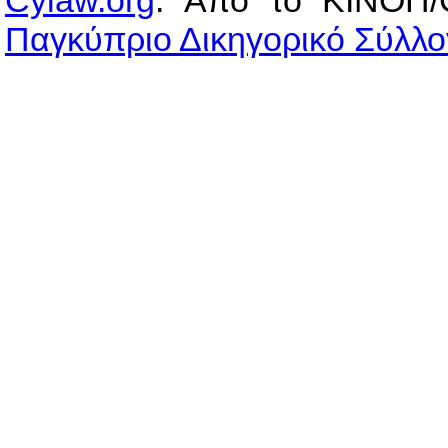
Cylaw.org
: Από το ΚΙΝOΠ/
Παγκύπριο Δικηγορικό Σύλλο