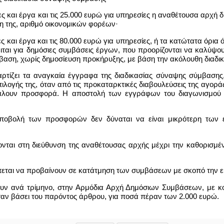
ειες και έργα και τις 25.000 ευρώ για υπηρεσίες η αναθέτουσα α
ση της, αριθμό οικονομικών φορέων·
ιες και έργα και τις 80.000 ευρώ για υπηρεσίες, ή τα κατώτατα όρι
ειται για δημόσιες συμβάσεις έργων, που προορίζονται να καλύψο
μβαση, χωρίς δημοσίευση προκήρυξης, με βάση την ακόλουθη διαδικ
ρτίζει τα αναγκαία έγγραφα της διαδικασίας σύναψης σύμβασης, 
πιλογής της, όταν από τις προκαταρκτικές διαβουλεύσεις της αγορά
βάλουν προσφορά. Η αποστολή των εγγράφων του διαγωνισμού σε
 υποβολή των προσφορών δεν δύναται να είναι μικρότερη των 
λονται στη διεύθυνση της αναθέτουσας αρχής μέχρι την καθορισμ
έπεται να προβαίνουν σε κατάτμηση των συμβάσεων με σκοπό την 
υν ανά τρίμηνο, στην Αρμόδια Αρχή Δημόσιων Συμβάσεων, με κο
 βάσει του παρόντος άρθρου, για ποσά πέραν των 2.000 ευρώ.