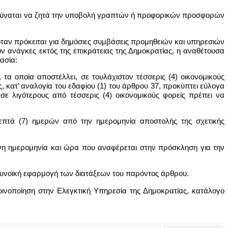
ρχή δύναται να ζητά την υποβολή γραπτών ή προφορικών προσφορών
α όταν πρόκειται για δημόσιες συμβάσεις προμηθειών και υπηρεσιών
υν ανάγκες εκτός της επικράτειας της Δημοκρατίας, η αναθέτουσα
ασία:
τα οποία αποστέλλει, σε τουλάχιστον τέσσερις (4) οικονομικούς
ς, κατ’ αναλογία του εδαφίου (1) του άρθρου 37, προκύπτει εύλογα
 λιγότερους από τέσσερις (4) οικονομικούς φορείς πρέπει να
επτά (7) ημερών από την ημερομηνία αποστολής της σχετικής
ένη ημερομηνία και ώρα που αναφέρεται στην πρόσκληση για την
ευνοϊκή εφαρμογή των διατάξεων του παρόντος άρθρου.
ινοποίηση στην Ελεγκτική Υπηρεσία της Δημοκρατίας, κατάλογο