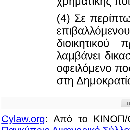
χρηματικής ποι
(4) Σε περίπ
επιβαλλόμεν
διοικητικού 
λαμβάνει δικασ
οφειλόμενο πο
στη Δημοκρατί
Π
Cylaw.org
: Από το ΚΙΝOΠ/
Παγκύπριο Δικηγορικό Σύλλο