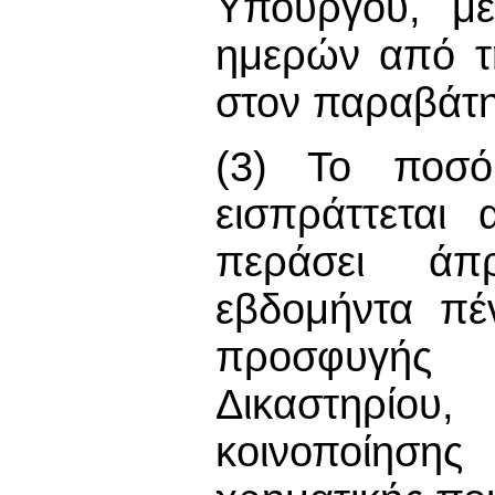
Υπουργού, μέ
ημερών από τ
στον παραβάτη
(3) Το ποσό 
εισπράττεται
περάσει άπ
εβδομήντα πέ
προσφυγής
Δικαστηρίο
κοινοποίησης