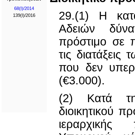
68(Ι)/2014
29.(1) Η κα
139(I)/2016
Αδειών δύνατ
πρόστιμο σε 
τις διατάξεις
που δεν υπερβ
(€3.000).
(2) Κατά τ
διοικητικού π
ιεραρχικής