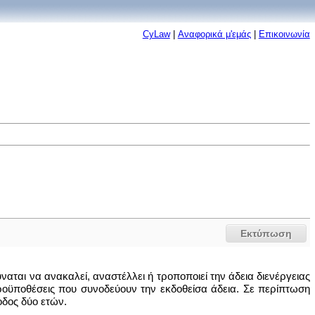
CyLaw
|
Αναφορικά μ'εμάς
|
Επικοινωνία
Εκτύπωση
ται να ανακαλεί, αναστέλλει ή τροποποιεί την άδεια διενέργειας
 προϋποθέσεις που συνοδεύουν την εκδοθείσα άδεια. Σε περίπτωση
οδος δύο ετών.