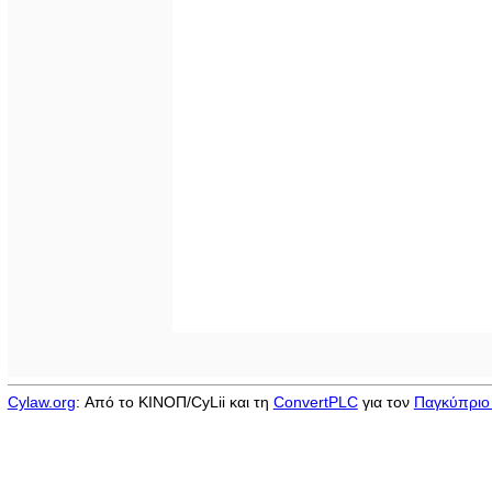
Cylaw.org
: Από το ΚΙΝOΠ/CyLii και τη
ConvertPLC
για τον
Παγκύπριο 