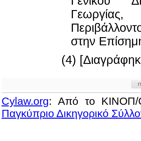
Γενικού Δ
Γεωργίας,
Περιβάλλον
στην Επίσημ
(4) [Διαγράφηκ
Π
Cylaw.org
: Από το ΚΙΝOΠ/
Παγκύπριο Δικηγορικό Σύλλο