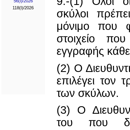
9.-(1) Όλοι 
56(I)/2026
118(I)/2026
σκύλοι πρέπε
μόνιμο που φ
στοιχείο που
εγγραφής κάθε
(2) Ο Διευθυντ
επιλέγει τον 
των σκύλων.
(3) Ο Διευθυ
του που δη